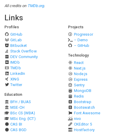
All credits on
TMDb.org
.
Links
Profiles
Projects
GitHub
Progressor
GitLab
– Demo
Bitbucket
– GitHub
Stack Overflow
Technology
DEV Community
IMDb
React
TMDb
Next.js
LinkedIn
Node.js
XING
Express
Twitter
Sentry
MongoDB
Education
Redis
BFH / BUAS
Bootstrap
MSE-CH
Bootswatch
BSc CS (WBA)
Font Awesome
MSc Eng. (ICT)
nivo
CAS BI
CKEditor 5
CAS BGD
Hostfactory