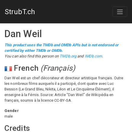
StrubT.ch
Dan Weil
This product uses the TMDb and OMDb APIs but is not endorsed or
certified by either TMDb or OMDb.
You can also find this person on
TMDb.org
and
IMDb.com
.
French
(
Français
)
Dan Weil est un chef décorateur et directeur artistique français. Outre
les nombreux films auxquels il a participé, dont quatre avec Luc
Besson (Le Grand Bleu, Nikita, Léon et Le Cinquième Élément), il
enseigne à la Fémis. Source: Article "Dan Weil" de Wikipédia en
français, soumis à la licence CC-BY-SA.
Gender
male
Credits