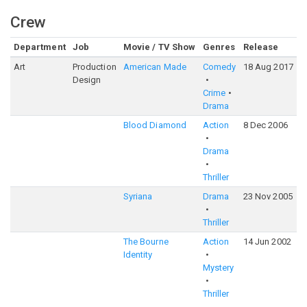
Crew
Department
Job
Movie / TV Show
Genres
Release
R
Art
Production
American Made
Comedy
18 Aug 2017
6
Design
Crime
Drama
Blood Diamond
Action
8 Dec 2006
7
Drama
Thriller
Syriana
Drama
23 Nov 2005
6
Thriller
The Bourne
Action
14 Jun 2002
7
Identity
Mystery
Thriller