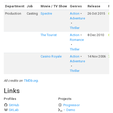
Department
Job
Movie / TV Show
Genres
Release
Ra
Production
Casting
Spectre
Action
26 Oct 2015
66
Adventure
Thriller
The Tourist
Action
8 Dec 2010
62
Romance
Thriller
Casino Royale
Action
14 Nov 2006
76
Adventure
Thriller
All credits on
TMDb.org
.
Links
Profiles
Projects
GitHub
Progressor
GitLab
– Demo