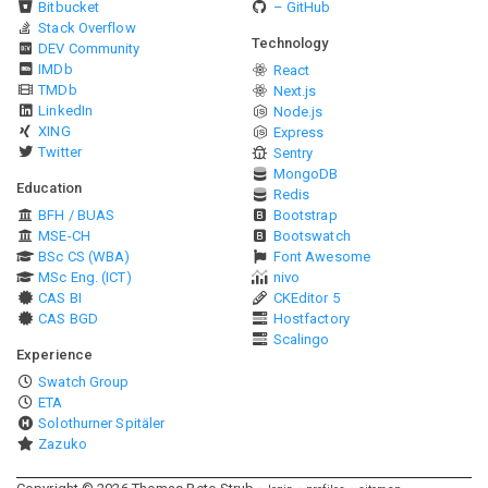
Bitbucket
– GitHub
Stack Overflow
Technology
DEV Community
IMDb
React
TMDb
Next.js
LinkedIn
Node.js
XING
Express
Twitter
Sentry
MongoDB
Education
Redis
BFH / BUAS
Bootstrap
MSE-CH
Bootswatch
BSc CS (WBA)
Font Awesome
MSc Eng. (ICT)
nivo
CAS BI
CKEditor 5
CAS BGD
Hostfactory
Scalingo
Experience
Swatch Group
ETA
Solothurner Spitäler
Zazuko