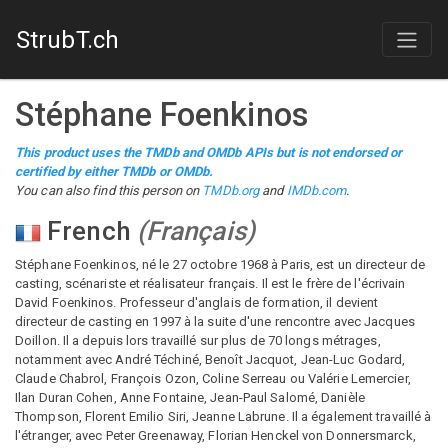
StrubT.ch
Stéphane Foenkinos
This product uses the TMDb and OMDb APIs but is not endorsed or
certified by either TMDb or OMDb.
You can also find this person on
TMDb.org
and
IMDb.com
.
French
(
Français
)
Stéphane Foenkinos, né le 27 octobre 1968 à Paris, est un directeur de
casting, scénariste et réalisateur français. Il est le frère de l'écrivain
David Foenkinos. Professeur d'anglais de formation, il devient
directeur de casting en 1997 à la suite d'une rencontre avec Jacques
Doillon. Il a depuis lors travaillé sur plus de 70 longs métrages,
notamment avec André Téchiné, Benoît Jacquot, Jean-Luc Godard,
Claude Chabrol, François Ozon, Coline Serreau ou Valérie Lemercier,
Ilan Duran Cohen, Anne Fontaine, Jean-Paul Salomé, Danièle
Thompson, Florent Emilio Siri, Jeanne Labrune. Il a également travaillé à
l'étranger, avec Peter Greenaway, Florian Henckel von Donnersmarck,