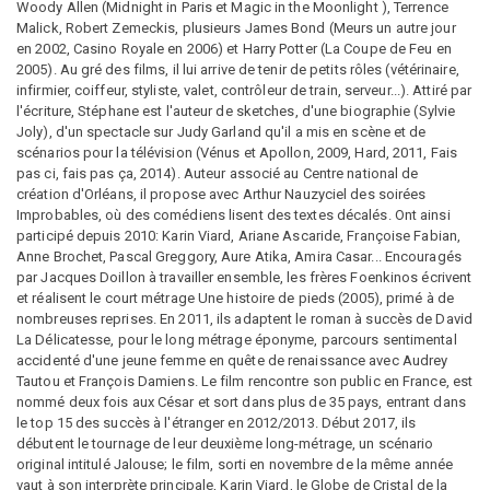
Woody Allen (Midnight in Paris et Magic in the Moonlight ), Terrence
Malick, Robert Zemeckis, plusieurs James Bond (Meurs un autre jour
en 2002, Casino Royale en 2006) et Harry Potter (La Coupe de Feu en
2005). Au gré des films, il lui arrive de tenir de petits rôles (vétérinaire,
infirmier, coiffeur, styliste, valet, contrôleur de train, serveur...). Attiré par
l'écriture, Stéphane est l'auteur de sketches, d'une biographie (Sylvie
Joly), d'un spectacle sur Judy Garland qu'il a mis en scène et de
scénarios pour la télévision (Vénus et Apollon, 2009, Hard, 2011, Fais
pas ci, fais pas ça, 2014). Auteur associé au Centre national de
création d'Orléans, il propose avec Arthur Nauzyciel des soirées
Improbables, où des comédiens lisent des textes décalés. Ont ainsi
participé depuis 2010: Karin Viard, Ariane Ascaride, Françoise Fabian,
Anne Brochet, Pascal Greggory, Aure Atika, Amira Casar... Encouragés
par Jacques Doillon à travailler ensemble, les frères Foenkinos écrivent
et réalisent le court métrage Une histoire de pieds (2005), primé à de
nombreuses reprises. En 2011, ils adaptent le roman à succès de David
La Délicatesse, pour le long métrage éponyme, parcours sentimental
accidenté d'une jeune femme en quête de renaissance avec Audrey
Tautou et François Damiens. Le film rencontre son public en France, est
nommé deux fois aux César et sort dans plus de 35 pays, entrant dans
le top 15 des succès à l'étranger en 2012/2013. Début 2017, ils
débutent le tournage de leur deuxième long-métrage, un scénario
original intitulé Jalouse; le film, sorti en novembre de la même année
vaut à son interprète principale, Karin Viard, le Globe de Cristal de la