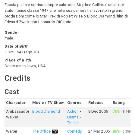
Faccia pulita e sorriso sempre caloroso, Stephen Collins è un attore
statunitense classe 1947 che nella sua carriera ha lavorato in grandi
produzioni come lo Star Trek di Robert Wise o Blood Diamond, film di
Edward Zwick con Leonardo DiCaprio.
Gender
male
Date of Birth
1 Oct 1947
(
age
78
)
Place of Birth
Des Moines, Iowa, USA
Credits
Cast
Character
Movie / TV Show
Genres
Release
Rating
Ambassador
Blood Diamond
Action
8 Dec 2006
76%
·
8,446
Walker
Drama
Thriller
Walter
The Office
Comedy
24 Mar 2005
86%
·
5,359
TV