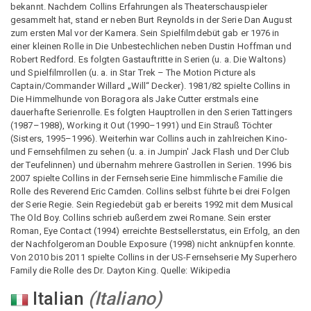
bekannt. Nachdem Collins Erfahrungen als Theaterschauspieler
gesammelt hat, stand er neben Burt Reynolds in der Serie Dan August
zum ersten Mal vor der Kamera. Sein Spielfilmdebüt gab er 1976 in
einer kleinen Rolle in Die Unbestechlichen neben Dustin Hoffman und
Robert Redford. Es folgten Gastauftritte in Serien (u. a. Die Waltons)
und Spielfilmrollen (u. a. in Star Trek – The Motion Picture als
Captain/Commander Willard „Will“ Decker). 1981/82 spielte Collins in
Die Himmelhunde von Boragora als Jake Cutter erstmals eine
dauerhafte Serienrolle. Es folgten Hauptrollen in den Serien Tattingers
(1987–1988), Working it Out (1990–1991) und Ein Strauß Töchter
(Sisters, 1995–1996). Weiterhin war Collins auch in zahlreichen Kino-
und Fernsehfilmen zu sehen (u. a. in Jumpin' Jack Flash und Der Club
der Teufelinnen) und übernahm mehrere Gastrollen in Serien. 1996 bis
2007 spielte Collins in der Fernsehserie Eine himmlische Familie die
Rolle des Reverend Eric Camden. Collins selbst führte bei drei Folgen
der Serie Regie. Sein Regiedebüt gab er bereits 1992 mit dem Musical
The Old Boy. Collins schrieb außerdem zwei Romane. Sein erster
Roman, Eye Contact (1994) erreichte Bestsellerstatus, ein Erfolg, an den
der Nachfolgeroman Double Exposure (1998) nicht anknüpfen konnte.
Von 2010 bis 2011 spielte Collins in der US-Fernsehserie My Superhero
Family die Rolle des Dr. Dayton King. Quelle: Wikipedia
Italian
(
Italiano
)