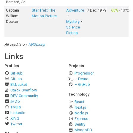
Bernard, Sr.
Captain
Star Trek: The
Adventure
7 Dec 1979
65%
·
1,972
William
Motion Picture
Decker
Mystery
Science
Fiction
All credits on
TMDb.org
.
Links
Profiles
Projects
GitHub
Progressor
GitLab
– Demo
Bitbucket
– GitHub
Stack Overflow
Technology
DEV Community
IMDb
React
TMDb
Next.js
LinkedIn
Node.js
XING
Express
Twitter
Sentry
MongoDB