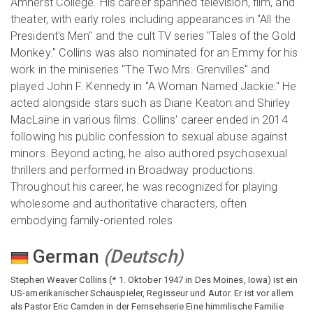
Amherst College. His career spanned television, film, and
theater, with early roles including appearances in "All the
President's Men" and the cult TV series "Tales of the Gold
Monkey." Collins was also nominated for an Emmy for his
work in the miniseries "The Two Mrs. Grenvilles" and
played John F. Kennedy in "A Woman Named Jackie." He
acted alongside stars such as Diane Keaton and Shirley
MacLaine in various films. Collins' career ended in 2014
following his public confession to sexual abuse against
minors. Beyond acting, he also authored psychosexual
thrillers and performed in Broadway productions.
Throughout his career, he was recognized for playing
wholesome and authoritative characters, often
embodying family-oriented roles
German
(
Deutsch
)
Stephen Weaver Collins (* 1. Oktober 1947 in Des Moines, Iowa) ist ein
US-amerikanischer Schauspieler, Regisseur und Autor. Er ist vor allem
als Pastor Eric Camden in der Fernsehserie Eine himmlische Familie