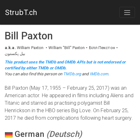
StrubT.ch
Bill Paxton
a.k.a.
William Paxton
William "Bill" Paxton
Білл Пекстон
بیل پکستون
This product uses the TMDb and OMDb APIs but is not endorsed or
certified by either TMDb or OMDb.
You can also find this person on
TMDb.org
and
IMDb.com
.
Bill Paxton (May 17, 1955 – February 25, 2017) was an
American actor. He appeared in films including Aliens and
Titanic and starred as practising polygamist Bill
Henrickson in the HBO series Big Love. On February 25,
2017 he died from complications following heart surgery.
German
(
Deutsch
)