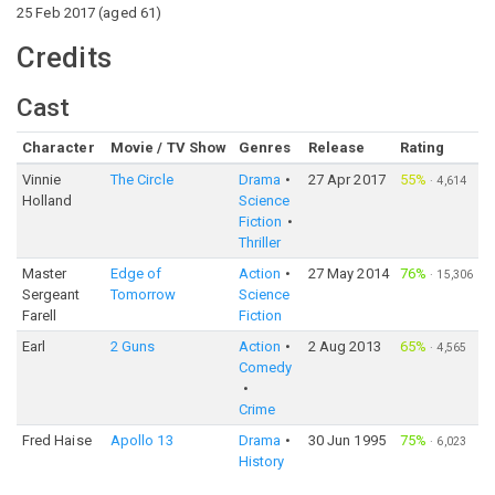
25 Feb 2017
(
aged
61
)
Credits
Cast
Character
Movie / TV Show
Genres
Release
Rating
Vinnie
The Circle
Drama
27 Apr 2017
55%
·
4,614
Holland
Science
Fiction
Thriller
Master
Edge of
Action
27 May 2014
76%
·
15,306
Sergeant
Tomorrow
Science
Farell
Fiction
Earl
2 Guns
Action
2 Aug 2013
65%
·
4,565
Comedy
Crime
Fred Haise
Apollo 13
Drama
30 Jun 1995
75%
·
6,023
History