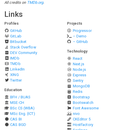
All credits on
TMDb.org
.
Links
Profiles
Projects
GitHub
Progressor
GitLab
– Demo
Bitbucket
– GitHub
Stack Overflow
Technology
DEV Community
IMDb
React
TMDb
Next.js
LinkedIn
Node.js
XING
Express
Twitter
Sentry
MongoDB
Education
Redis
BFH / BUAS
Bootstrap
MSE-CH
Bootswatch
BSc CS (WBA)
Font Awesome
MSc Eng. (ICT)
nivo
CAS BI
CKEditor 5
CAS BGD
Hostfactory