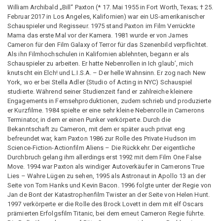
William Archibald „Bill“ Paxton (* 17. Mai 1955 in Fort Worth, Texas; † 25.
Februar 2017 in Los Angeles, Kalifornien) war ein US-amerikanischer
Schauspieler und Regisseur. 1975 stand Paxton im Film Verrückte
Mama das erste Mal vor der Kamera. 1981 wurde er von James
Cameron für den Film Galaxy of Terror für das Szenenbild verpflichtet.
Als ihn Filmhochschulen in Kalifornien ablehnten, begann er als
Schauspieler zu arbeiten. Er hatte Nebenrollen in Ich glaub’, mich
knutscht ein Elch! und L.I.S.A. – Der helle Wahnsinn. Er zog nach New
York, wo er bei Stella Adler (Studio of Acting in NYC) Schauspiel
studierte. Während seiner Studienzeit fand er zahlreiche kleinere
Engagements in Fernsehproduktionen, zudem schrieb und produzierte
er Kurzfilme. 1984 spielte er eine sehr kleine Nebenrolle in Camerons
Terminator, in dem er einen Punker verkörperte. Durch die
Bekanntschaft zu Cameron, mit dem er später auch privat eng
befreundet war, kam Paxton 1986 zur Rolle des Private Hudson im
Science-Fiction-Actionfilm Aliens – Die Rückkehr. Der eigentliche
Durchbruch gelang ihm allerdings erst 1992 mit dem Film One False
Move. 1994 war Paxton als windiger Autoverkäufer in Camerons True
Lies – Wahre Lügen zu sehen, 1995 als Astronaut in Apollo 13 an der
Seite von Tom Hanks und Kevin Bacon. 1996 folgte unter der Regie von
Jan de Bont der Katastrophenfilm Twister an der Seite von Helen Hunt.
1997 verkörperte er die Rolle des Brock Lovett in dem mit elf Oscars
prämierten Erfolgsfilm Titanic, bei dem erneut Cameron Regie führte.