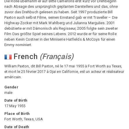
Die Rolle übernahm er auf Bitte Camerons erst kurz vor Drehbeginn
nach Absage des ursprünglich geplanten Darstellers und das, ohne
zuvor das Drehbuch gelesen zu haben. Seit 1997 produzierte Bill
Paxton auch selbst Filme, seinen Einstand gab er mit Traveller – Die
Highway-Zocker mit Mark Wahlberg und Julianna Margulies. 2001
debütierte er mit Dämonisch als Regisseur, 2005 folgte sein zweiter
Film Das größte Spiel seines Lebens. 2012 wurde er für seine Rolle
neben Kevin Costner in der Miniserie Hatfields & McCoys für einen
Emmy nominiert.
French
(
Français
)
William Paxton, dit Bill Paxton, né le 17 mai 1955 à Fort Worth au Texas,
et mort le 25 février 2017 à Ojai en Californie, est un acteur et réalisateur
américain.
Gender
male
Date of Birth
17 May 1955
Place of Birth
Fort Worth, Texas, USA
Date of Death