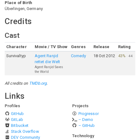
Place of Birth
Überlingen, Germany
Credits
Cast
Character
Movie / TV Show
Genres
Release
Rating
Survivaltyp
Agent Ranjid
Comedy
18 Oct 2012
43%
·
44
rettet die Welt
Agent Ranjid Saves
the World
All credits on
TMDb.org
.
Links
Profiles
Projects
GitHub
Progressor
GitLab
– Demo
Bitbucket
– GitHub
Stack Overflow
Technology
DEV Community