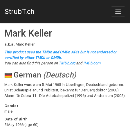
StrubT.ch
Mark Keller
a.k.a.
Marc Keller
This product uses the TMDb and OMDb APIs but is not endorsed or
certified by either TMDb or OMDb.
You can also find this person on
TMDb.org
and
IMDb.com
.
German
(
Deutsch
)
Mark Keller wurde am 5. Mai 1965 in Überlingen, Deutschland geboren.
Er ist Schauspieler und Publizist, bekannt für Der Bergdoktor (2008),
Alarm für Cobra 11 - Die Autobahnpolizei (1996) und Andersrum (2005).
Gender
male
Date of Birth
5 May 1966
(
age
60
)