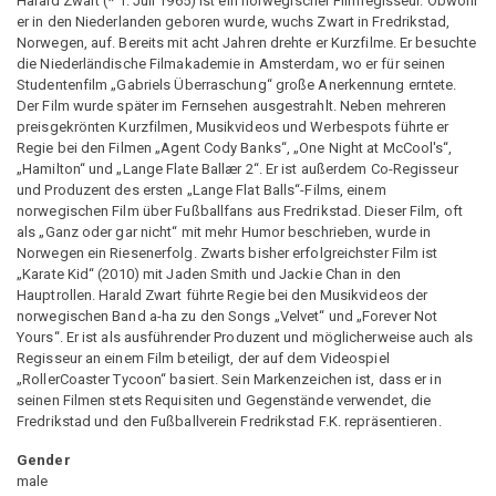
Harald Zwart (* 1. Juli 1965) ist ein norwegischer Filmregisseur. Obwohl
er in den Niederlanden geboren wurde, wuchs Zwart in Fredrikstad,
Norwegen, auf. Bereits mit acht Jahren drehte er Kurzfilme. Er besuchte
die Niederländische Filmakademie in Amsterdam, wo er für seinen
Studentenfilm „Gabriels Überraschung“ große Anerkennung erntete.
Der Film wurde später im Fernsehen ausgestrahlt. Neben mehreren
preisgekrönten Kurzfilmen, Musikvideos und Werbespots führte er
Regie bei den Filmen „Agent Cody Banks“, „One Night at McCool's“,
„Hamilton“ und „Lange Flate Ballær 2“. Er ist außerdem Co-Regisseur
und Produzent des ersten „Lange Flat Balls“-Films, einem
norwegischen Film über Fußballfans aus Fredrikstad. Dieser Film, oft
als „Ganz oder gar nicht“ mit mehr Humor beschrieben, wurde in
Norwegen ein Riesenerfolg. Zwarts bisher erfolgreichster Film ist
„Karate Kid“ (2010) mit Jaden Smith und Jackie Chan in den
Hauptrollen. Harald Zwart führte Regie bei den Musikvideos der
norwegischen Band a-ha zu den Songs „Velvet“ und „Forever Not
Yours“. Er ist als ausführender Produzent und möglicherweise auch als
Regisseur an einem Film beteiligt, der auf dem Videospiel
„RollerCoaster Tycoon“ basiert. Sein Markenzeichen ist, dass er in
seinen Filmen stets Requisiten und Gegenstände verwendet, die
Fredrikstad und den Fußballverein Fredrikstad F.K. repräsentieren.
Gender
male