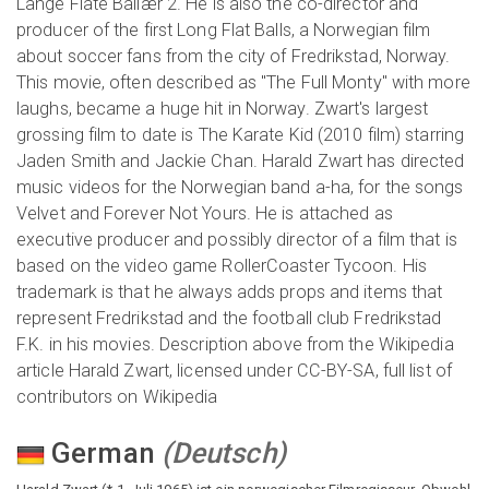
Lange Flate Ballær 2. He is also the co-director and
producer of the first Long Flat Balls, a Norwegian film
about soccer fans from the city of Fredrikstad, Norway.
This movie, often described as "The Full Monty" with more
laughs, became a huge hit in Norway. Zwart's largest
grossing film to date is The Karate Kid (2010 film) starring
Jaden Smith and Jackie Chan. Harald Zwart has directed
music videos for the Norwegian band a-ha, for the songs
Velvet and Forever Not Yours. He is attached as
executive producer and possibly director of a film that is
based on the video game RollerCoaster Tycoon. His
trademark is that he always adds props and items that
represent Fredrikstad and the football club Fredrikstad
F.K. in his movies. Description above from the Wikipedia
article Harald Zwart, licensed under CC-BY-SA, full list of
contributors on Wikipedia
German
(
Deutsch
)