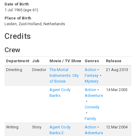
Date of Birth
1 Jul 1965
(
age
61
)
Place of Birth
Leiden, Zuid-Holland, Netherlands
Credits
Crew
Department
Job
Movie / TV Show
Genres
Release
Ra
Directing
Director
The Mortal
Action
21 Aug 2013
6
Instruments: City
Fantasy
of Bones
Mystery
Agent Cody
Action
14 Mar 2003
5
Banks
Adventure
Comedy
Family
Writing
Story
Agent Cody
Action
12 Mar 2004
5
Banks 2:
Adventure