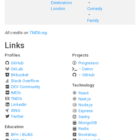
Destination
London
Comedy
Family
All credits on
TMDb.org
.
Links
Profiles
Projects
GitHub
Progressor
GitLab
– Demo
Bitbucket
– GitHub
Stack Overflow
Technology
DEV Community
IMDb
React
TMDb
Next.js
LinkedIn
Node.js
XING
Express
Twitter
Sentry
MongoDB
Education
Redis
BFH / BUAS
Bootstrap