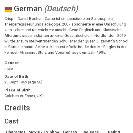
German
(
Deutsch
)
Crispin Daniel Bonham-Carter ist ein pensionierter Schauspieler,
Theaterregisseur und Pädagoge. 2007 absolvierte er eine Umschulung
zum Lehrer und unterrichtete anschließend Englisch und Klassische
Altertumswissenschaften an einer Gesamtschule in Nordlondon. 2019
wurde er zum stellvertretenden Schulleiter der Queen Elizabeth’s School
in Barnet ernannt. Seine bekannteste Rolle ist die des Mr. Bingley in der
Fernseh-Miniserie „Stolz und Vorurteil“ aus dem Jahr 1995.
Gender
male
Date of Birth
23 Sept 1969
(
age
56
)
Place of Birth
Colchester, Essex, UK
Credits
Cast
Character
Movie / TV Show
Genres
Release
Rating