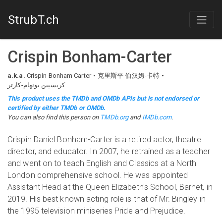
StrubT.ch
Crispin Bonham-Carter
a.k.a.
Crispin Bonham Carter
克里斯平 伯汉姆-卡特
کریسپین بونهام-کارتر
This product uses the TMDb and OMDb APIs but is not endorsed or
certified by either TMDb or OMDb.
You can also find this person on
TMDb.org
and
IMDb.com
.
Crispin Daniel Bonham-Carter is a retired actor, theatre
director, and educator. In 2007, he retrained as a teacher
and went on to teach English and Classics at a North
London comprehensive school. He was appointed
Assistant Head at the Queen Elizabeth's School, Barnet, in
2019. His best known acting role is that of Mr. Bingley in
the 1995 television miniseries Pride and Prejudice.