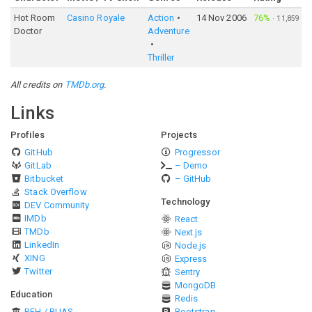
Hot Room
Casino Royale
Action
14 Nov 2006
76%
·
11,859
Doctor
Adventure
Thriller
All credits on
TMDb.org
.
Links
Profiles
Projects
GitHub
Progressor
GitLab
– Demo
Bitbucket
– GitHub
Stack Overflow
Technology
DEV Community
IMDb
React
TMDb
Next.js
LinkedIn
Node.js
XING
Express
Twitter
Sentry
MongoDB
Education
Redis
BFH / BUAS
Bootstrap