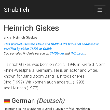
StrubT.ch
Heinrich Giskes
a.k.a.
Heinrich Gieskes
This product uses the TMDb and OMDb APIs but is not endorsed or
certified by either TMDb or OMDb.
You can also find this person on
TMDb.org
and
IMDb.com
.
Heinrich Giskes was born on April 3, 1946 in Krefeld, North
Rhine-Westphalia, Germany. He is an actor and writer,
known for Bang Boom Bang - Ein todsicheres
Ding (1999), Wir können auch anders... (1993)
and Heinrich (1977).
German
(
Deutsch
)
Heinrich Giskes wurde am 3. April 1946 in Krefeld, Nordrhein-