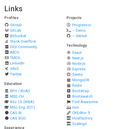
Links
Profiles
Projects
GitHub
Progressor
GitLab
– Demo
Bitbucket
– GitHub
Stack Overflow
Technology
DEV Community
IMDb
React
TMDb
Next.js
LinkedIn
Node.js
XING
Express
Twitter
Sentry
MongoDB
Education
Redis
BFH / BUAS
Bootstrap
MSE-CH
Bootswatch
BSc CS (WBA)
Font Awesome
MSc Eng. (ICT)
nivo
CAS BI
CKEditor 5
CAS BGD
Hostfactory
Scalingo
Experience