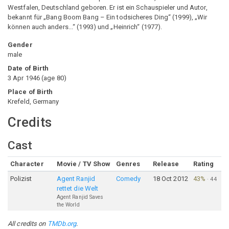
Westfalen, Deutschland geboren. Er ist ein Schauspieler und Autor,
bekannt für „Bang Boom Bang – Ein todsicheres Ding“ (1999), „Wir
können auch anders...“ (1993) und „Heinrich“ (1977).
Gender
male
Date of Birth
3 Apr 1946
(
age
80
)
Place of Birth
Krefeld, Germany
Credits
Cast
Character
Movie / TV Show
Genres
Release
Rating
Polizist
Agent Ranjid
Comedy
18 Oct 2012
43%
·
44
rettet die Welt
Agent Ranjid Saves
the World
All credits on
TMDb.org
.