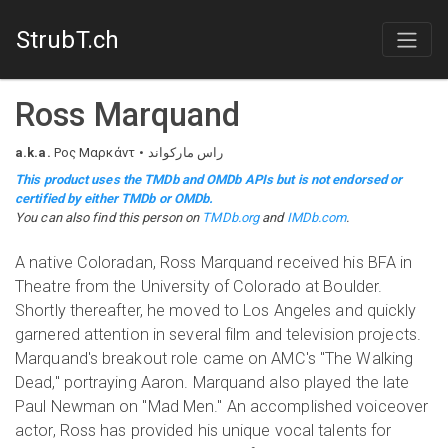
StrubT.ch
Ross Marquand
a.k.a.
Ρος Μαρκάντ
راس مارکواند
This product uses the TMDb and OMDb APIs but is not endorsed or
certified by either TMDb or OMDb.
You can also find this person on
TMDb.org
and
IMDb.com
.
A native Coloradan, Ross Marquand received his BFA in
Theatre from the University of Colorado at Boulder.
Shortly thereafter, he moved to Los Angeles and quickly
garnered attention in several film and television projects.
Marquand's breakout role came on AMC's "The Walking
Dead," portraying Aaron. Marquand also played the late
Paul Newman on "Mad Men." An accomplished voiceover
actor, Ross has provided his unique vocal talents for