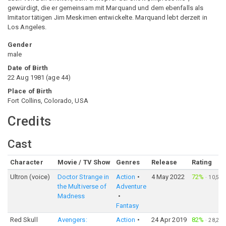
gewürdigt, die er gemeinsam mit Marquand und dem ebenfalls als
Imitator tätigen Jim Meskimen entwickelte. Marquand lebt derzeit in
Los Angeles.
Gender
male
Date of Birth
22 Aug 1981
(
age
44
)
Place of Birth
Fort Collins, Colorado, USA
Credits
Cast
Character
Movie / TV Show
Genres
Release
Rating
Ultron (voice)
Doctor Strange in
Action
4 May 2022
72%
·
10,572
the Multiverse of
Adventure
Madness
Fantasy
Red Skull
Avengers:
Action
24 Apr 2019
82%
·
28,223