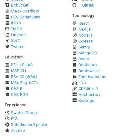
Bitbucket
– GitHub
Stack Overflow
Technology
DEV Community
IMDb
React
TMDb
Next.js
LinkedIn
Node.js
XING
Express
Twitter
Sentry
MongoDB
Education
Redis
BFH / BUAS
Bootstrap
MSE-CH
Bootswatch
BSc CS (WBA)
Font Awesome
MSc Eng. (ICT)
nivo
CAS BI
CKEditor 5
CAS BGD
Hostfactory
Scalingo
Experience
Swatch Group
ETA
Solothurner Spitäler
Zazuko