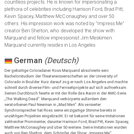
countless projects. He is known for impersonating a
plethora of celebrities including Harrison Ford, Brad Pitt,
Kevin Spacey, Matthew McConaughey and over 50
others. His impression work was noted by "Impress Me"
creator Ben Shelton, who developed the show with
Marquand and fellow impressionist Jim Meskimen.
Marquand currently resides in Los Angeles.
German
(
Deutsch
)
Der gebürtige Coloradaner Ross Marquand absolvierte sein
Bachelorstudium der Theaterwissenschaften an der University of
Colorado in Boulder. Kurz darauf zog er nach Los Angeles und machte
schnell durch diverse Film- und Fernsehprojekte auf sich aufmerksam.
Seinen Durchbruch feierte er mit der Rolle des Aaron in der AMC-Serie
„The Walking Dead“. Marquand verkörperte außerdem den
verstorbenen Paul Newman in „Mad Men“. Als versierter
Synchronsprecher hat Ross seine einzigartige Stimme bereits in
unzähligen Projekten eingebracht. Er ist bekannt für seine Imitationen
zahlreicher Prominenter, darunter Harrison Ford, Brad Pitt, Kevin Spacey,
Matthew McConaughey und über 50 weitere. Seine Imitationen wurden
auch von Ben Shelton, dem Schöpfer der Show „Impress Me“,