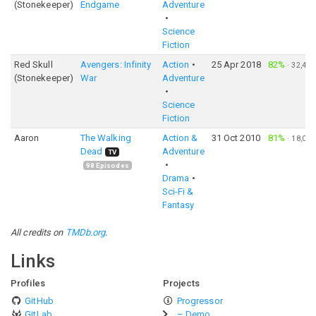
(Stonekeeper)
Endgame
Adventure
Science
Fiction
Red Skull
Avengers: Infinity
Action
25 Apr 2018
82%
·
32,484
(Stonekeeper)
War
Adventure
Science
Fiction
Aaron
The Walking
Action &
31 Oct 2010
81%
·
18,043
Dead
Adventure
TV
98
Episodes
Drama
Sci-Fi &
Fantasy
All credits on
TMDb.org
.
Links
Profiles
Projects
GitHub
Progressor
GitLab
– Demo