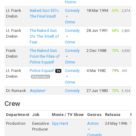
Horror
Lt. Frank
Naked Gun 33⅓:
Comedy
18 Mar 1994
65%
·
2,574
Drebin
The Final Insult
Crime
Lt. Frank
The Naked Gun
Comedy
28 Jun 1991
68%
·
2,825
Drebin
2½: The Smell of
Fear
Crime
Frank
The Naked Gun:
Comedy
2 Dec 1988
73%
·
4,590
Drebin
From the Files of
Police Squad!
Crime
Lt. Frank
Police Squad!
Comedy
4 Mar 1982
79%
·
441
TV
Drebin
6
Episodes
Crime
Dr. Rumack
Airplane!
Comedy
27 Jun 1980
73%
·
5,154
Crew
Department
Job
Movie / TV Show
Genres
Release
Ra
Production
Executive
Spy Hard
Action
24 May 1996
54
Producer
Comedy