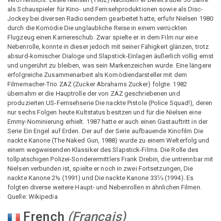
als Schauspieler für Kino- und Fernsehproduktionen sowie als Disc-
Jockey bei diversen Radiosendern gearbeitet hatte, erfuhr Nielsen 1980
durch die Komödie Die unglaubliche Reise in einem verrückten
Flugzeug einen Karriereschub. Zwar spielte er in dem Film nur eine
Nebenrolle, konnte in dieser jedoch mit seiner Fähigkeit glänzen, trotz
absurd-komischer Dialoge und Slapstick-Einlagen äußerlich völlig ernst
und ungerührt zu bleiben, was sein Markenzeichen wurde. Eine längere
erfolgreiche Zusammenarbeit als Komödiendarsteller mit dem
Filmemacher-Trio ZAZ (Zucker Abrahams Zucker) folgte. 1982
übernahm er die Hauptrolle der von ZAZ geschriebenen und
produzierten US-Fernsehserie Die nackte Pistole (Police Squad!), deren
nur sechs Folgen heute Kultstatus besitzen und für die Nielsen eine
Emmy-Nominierung erhielt. 1987 hatte er auch einen Gastauftritt in der
Serie Ein Engel auf Erden. Der auf der Serie aufbauende Kinofilm Die
nackte Kanone (The Naked Gun, 1988) wurde zu einem Welterfolg und
einem wegweisenden Klassiker des Slapstick-Films. Die Rolle des
tollpatschigen Polizei-Sonderermittlers Frank Drebin, die untrennbar mit
Nielsen verbunden ist, spielte er noch in zwei Fortsetzungen, Die
nackte Kanone 2½ (1991) und Die nackte Kanone 33⅓ (1994). Es
folgten diverse weitere Haupt- und Nebenrollen in ähnlichen Filmen.
Quelle: Wikipedia
French
(
Français
)