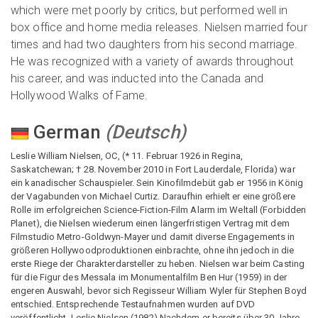
which were met poorly by critics, but performed well in
box office and home media releases. Nielsen married four
times and had two daughters from his second marriage.
He was recognized with a variety of awards throughout
his career, and was inducted into the Canada and
Hollywood Walks of Fame.
German
(
Deutsch
)
Leslie William Nielsen, OC, (* 11. Februar 1926 in Regina,
Saskatchewan; † 28. November 2010 in Fort Lauderdale, Florida) war
ein kanadischer Schauspieler. Sein Kinofilmdebüt gab er 1956 in König
der Vagabunden von Michael Curtiz. Daraufhin erhielt er eine größere
Rolle im erfolgreichen Science-Fiction-Film Alarm im Weltall (Forbidden
Planet), die Nielsen wiederum einen längerfristigen Vertrag mit dem
Filmstudio Metro-Goldwyn-Mayer und damit diverse Engagements in
größeren Hollywoodproduktionen einbrachte, ohne ihn jedoch in die
erste Riege der Charakterdarsteller zu heben. Nielsen war beim Casting
für die Figur des Messala im Monumentalfilm Ben Hur (1959) in der
engeren Auswahl, bevor sich Regisseur William Wyler für Stephen Boyd
entschied. Entsprechende Testaufnahmen wurden auf DVD
veröffentlicht. Leslie Nielsen (1982) Nachdem er bereits über 30 Jahre