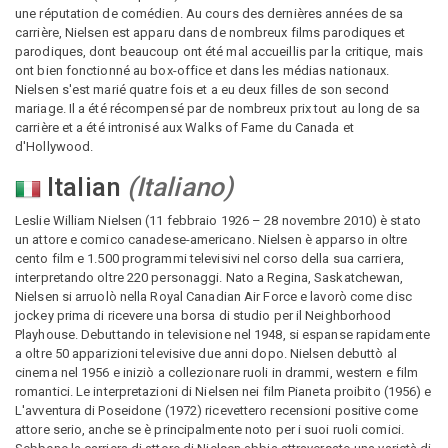
une réputation de comédien. Au cours des dernières années de sa
carrière, Nielsen est apparu dans de nombreux films parodiques et
parodiques, dont beaucoup ont été mal accueillis par la critique, mais
ont bien fonctionné au box-office et dans les médias nationaux.
Nielsen s'est marié quatre fois et a eu deux filles de son second
mariage. Il a été récompensé par de nombreux prix tout au long de sa
carrière et a été intronisé aux Walks of Fame du Canada et
d'Hollywood.
Italian
(
Italiano
)
Leslie William Nielsen (11 febbraio 1926 – 28 novembre 2010) è stato
un attore e comico canadese-americano. Nielsen è apparso in oltre
cento film e 1.500 programmi televisivi nel corso della sua carriera,
interpretando oltre 220 personaggi. Nato a Regina, Saskatchewan,
Nielsen si arruolò nella Royal Canadian Air Force e lavorò come disc
jockey prima di ricevere una borsa di studio per il Neighborhood
Playhouse. Debuttando in televisione nel 1948, si espanse rapidamente
a oltre 50 apparizioni televisive due anni dopo. Nielsen debuttò al
cinema nel 1956 e iniziò a collezionare ruoli in drammi, western e film
romantici. Le interpretazioni di Nielsen nei film Pianeta proibito (1956) e
L'avventura di Poseidone (1972) ricevettero recensioni positive come
attore serio, anche se è principalmente noto per i suoi ruoli comici.