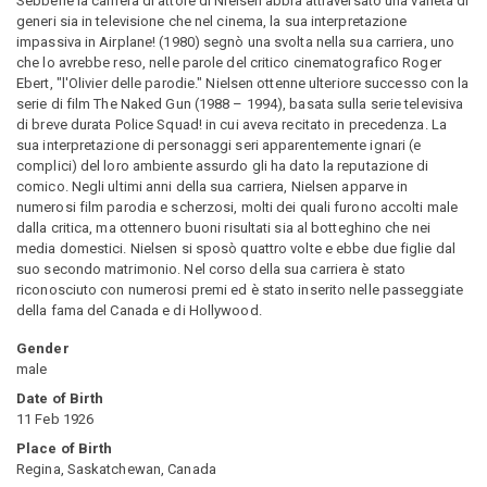
Sebbene la carriera di attore di Nielsen abbia attraversato una varietà di
generi sia in televisione che nel cinema, la sua interpretazione
impassiva in Airplane! (1980) segnò una svolta nella sua carriera, uno
che lo avrebbe reso, nelle parole del critico cinematografico Roger
Ebert, "l'Olivier delle parodie." Nielsen ottenne ulteriore successo con la
serie di film The Naked Gun (1988 – 1994), basata sulla serie televisiva
di breve durata Police Squad! in cui aveva recitato in precedenza. La
sua interpretazione di personaggi seri apparentemente ignari (e
complici) del loro ambiente assurdo gli ha dato la reputazione di
comico. Negli ultimi anni della sua carriera, Nielsen apparve in
numerosi film parodia e scherzosi, molti dei quali furono accolti male
dalla critica, ma ottennero buoni risultati sia al botteghino che nei
media domestici. Nielsen si sposò quattro volte e ebbe due figlie dal
suo secondo matrimonio. Nel corso della sua carriera è stato
riconosciuto con numerosi premi ed è stato inserito nelle passeggiate
della fama del Canada e di Hollywood.
Gender
male
Date of Birth
11 Feb 1926
Place of Birth
Regina, Saskatchewan, Canada