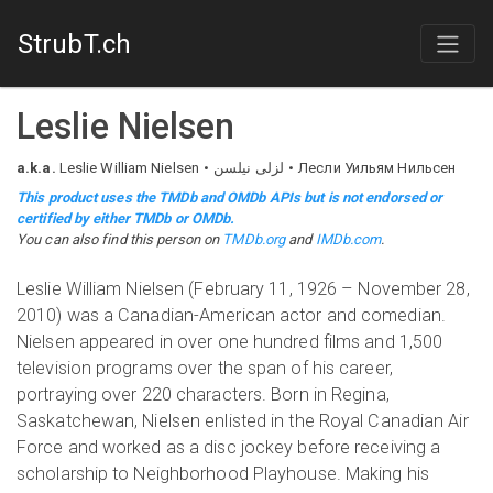
StrubT.ch
Leslie Nielsen
a.k.a.
Leslie William Nielsen
لزلی نیلسن
Лесли Уильям Нильсен
This product uses the TMDb and OMDb APIs but is not endorsed or
certified by either TMDb or OMDb.
You can also find this person on
TMDb.org
and
IMDb.com
.
Leslie William Nielsen (February 11, 1926 – November 28,
2010) was a Canadian-American actor and comedian.
Nielsen appeared in over one hundred films and 1,500
television programs over the span of his career,
portraying over 220 characters. Born in Regina,
Saskatchewan, Nielsen enlisted in the Royal Canadian Air
Force and worked as a disc jockey before receiving a
scholarship to Neighborhood Playhouse. Making his