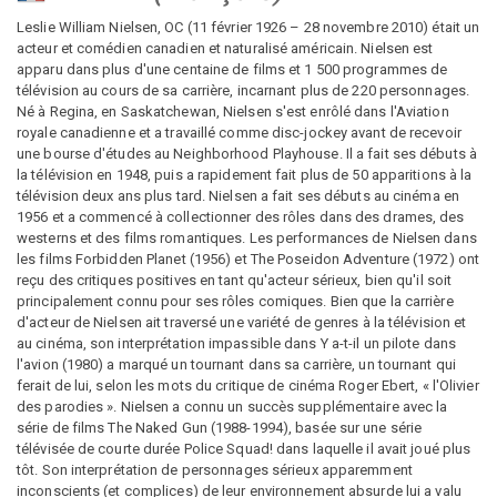
Leslie William Nielsen, OC (11 février 1926 – 28 novembre 2010) était un
acteur et comédien canadien et naturalisé américain. Nielsen est
apparu dans plus d'une centaine de films et 1 500 programmes de
télévision au cours de sa carrière, incarnant plus de 220 personnages.
Né à Regina, en Saskatchewan, Nielsen s'est enrôlé dans l'Aviation
royale canadienne et a travaillé comme disc-jockey avant de recevoir
une bourse d'études au Neighborhood Playhouse. Il a fait ses débuts à
la télévision en 1948, puis a rapidement fait plus de 50 apparitions à la
télévision deux ans plus tard. Nielsen a fait ses débuts au cinéma en
1956 et a commencé à collectionner des rôles dans des drames, des
westerns et des films romantiques. Les performances de Nielsen dans
les films Forbidden Planet (1956) et The Poseidon Adventure (1972) ont
reçu des critiques positives en tant qu'acteur sérieux, bien qu'il soit
principalement connu pour ses rôles comiques. Bien que la carrière
d'acteur de Nielsen ait traversé une variété de genres à la télévision et
au cinéma, son interprétation impassible dans Y a-t-il un pilote dans
l'avion (1980) a marqué un tournant dans sa carrière, un tournant qui
ferait de lui, selon les mots du critique de cinéma Roger Ebert, « l'Olivier
des parodies ». Nielsen a connu un succès supplémentaire avec la
série de films The Naked Gun (1988-1994), basée sur une série
télévisée de courte durée Police Squad! dans laquelle il avait joué plus
tôt. Son interprétation de personnages sérieux apparemment
inconscients (et complices) de leur environnement absurde lui a valu