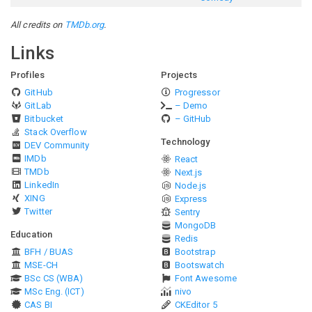
All credits on
TMDb.org
.
Links
Profiles
Projects
GitHub
Progressor
GitLab
– Demo
Bitbucket
– GitHub
Stack Overflow
Technology
DEV Community
IMDb
React
TMDb
Next.js
LinkedIn
Node.js
XING
Express
Twitter
Sentry
MongoDB
Education
Redis
BFH / BUAS
Bootstrap
MSE-CH
Bootswatch
BSc CS (WBA)
Font Awesome
MSc Eng. (ICT)
nivo
CAS BI
CKEditor 5