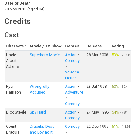
Date of Death
28 Nov 2010
(
aged
84
)
Credits
Cast
Character
Movie / TV Show
Genres
Release
Rating
Uncle
Superhero Movie
Action
28 Mar 2008
53%
·
2,058
Albert
Comedy
Adams
Science
Fiction
Ryan
Wrongfully
Action
23 Jul 1998
60%
·
524
Harrison
Accused
Adventure
Comedy
Dick Steele
Spy Hard
Action
24 May 1996
54%
·
781
Comedy
Count
Dracula: Dead
Comedy
22 Dec 1995
61%
·
1,124
Dracula
and Loving It