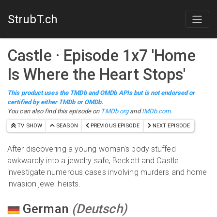
StrubT.ch
Castle
· Episode
1
x
7
'
Home
Is Where the Heart Stops
'
This product uses the TMDb and OMDb APIs but is not endorsed or
certified by either TMDb or OMDb.
You can also find this episode on
TMDb.org
and
IMDb.com
.
TV SHOW
SEASON
PREVIOUS EPISODE
NEXT EPISODE
After discovering a young woman's body stuffed
awkwardly into a jewelry safe, Beckett and Castle
investigate numerous cases involving murders and home
invasion jewel heists.
German
(
Deutsch
)