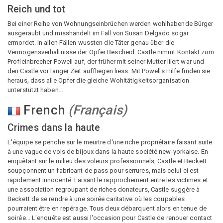
Reich und tot
Bei einer Reihe von Wohnungseinbrüchen werden wohlhabende Bürger
ausgeraubt und misshandelt im Fall von Susan Delgado sogar
ermordet. In allen Fällen wussten die Täter genau über die
Vermögensverhältnisse der Opfer Bescheid. Castle nimmt Kontakt zum
Profieinbrecher Powell auf, der früher mit seiner Mutter liiert war und
den Castle vor langer Zeit auffliegen liess. Mit Powells Hilfe finden sie
heraus, dass alle Opfer die gleiche Wohltätigkeitsorganisation
unterstützt haben...
French
(
Français
)
Crimes dans la haute
L'équipe se penche sur le meurtre d'une riche propriétaire faisant suite
à une vague de vols de bijoux dans la haute société new-yorkaise. En
enquêtant sur le milieu des voleurs professionnels, Castle et Beckett
soupçonnent un fabricant de pass pour serrures, mais celui-ci est
rapidement innocenté. Faisant le rapprochement entre les victimes et
une association regroupant de riches donateurs, Castle suggère à
Beckett de se rendre à une soirée caritative où les coupables
pourraient être en repérage. Tous deux débarquent alors en tenue de
soirée... L'enquête est aussi l'occasion pour Castle de renouer contact