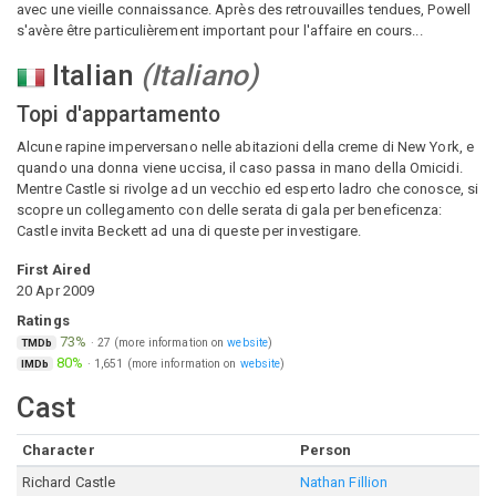
avec une vieille connaissance. Après des retrouvailles tendues, Powell
s'avère être particulièrement important pour l'affaire en cours...
Italian
(
Italiano
)
Topi d'appartamento
Alcune rapine imperversano nelle abitazioni della creme di New York, e
quando una donna viene uccisa, il caso passa in mano della Omicidi.
Mentre Castle si rivolge ad un vecchio ed esperto ladro che conosce, si
scopre un collegamento con delle serata di gala per beneficenza:
Castle invita Beckett ad una di queste per investigare.
First Aired
20 Apr 2009
Ratings
73%
·
27
(more information on
website
)
TMDb
80%
·
1,651
(more information on
website
)
IMDb
Cast
Character
Person
Richard Castle
Nathan Fillion