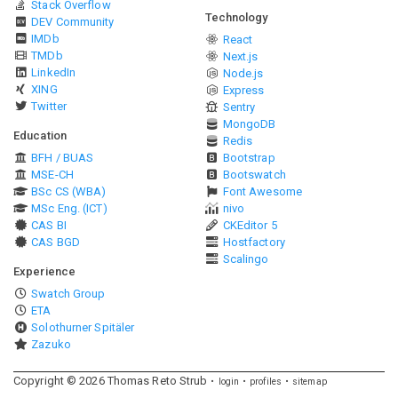
Stack Overflow
Technology
DEV Community
IMDb
React
TMDb
Next.js
LinkedIn
Node.js
XING
Express
Twitter
Sentry
MongoDB
Education
Redis
BFH / BUAS
Bootstrap
MSE-CH
Bootswatch
BSc CS (WBA)
Font Awesome
MSc Eng. (ICT)
nivo
CAS BI
CKEditor 5
CAS BGD
Hostfactory
Scalingo
Experience
Swatch Group
ETA
Solothurner Spitäler
Zazuko
Copyright ©
2026
Thomas Reto Strub
login
profiles
sitemap