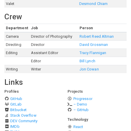
Valet
Desmond Chiam
Crew
Department
Job
Person
Camera
Director of Photography
Robert Reed Altman
Directing
Director
David Grossman
Editing
Assistant Editor
Tracy Flannigan
Editor
Bill Lynch
Writing
Writer
Jon Cowan
Links
Profiles
Projects
GitHub
Progressor
GitLab
– Demo
Bitbucket
– GitHub
Stack Overflow
Technology
DEV Community
IMDb
React