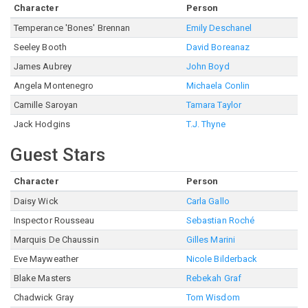
Character
Person
Temperance 'Bones' Brennan
Emily Deschanel
Seeley Booth
David Boreanaz
James Aubrey
John Boyd
Angela Montenegro
Michaela Conlin
Camille Saroyan
Tamara Taylor
Jack Hodgins
T.J. Thyne
Guest Stars
Character
Person
Daisy Wick
Carla Gallo
Inspector Rousseau
Sebastian Roché
Marquis De Chaussin
Gilles Marini
Eve Mayweather
Nicole Bilderback
Blake Masters
Rebekah Graf
Chadwick Gray
Tom Wisdom