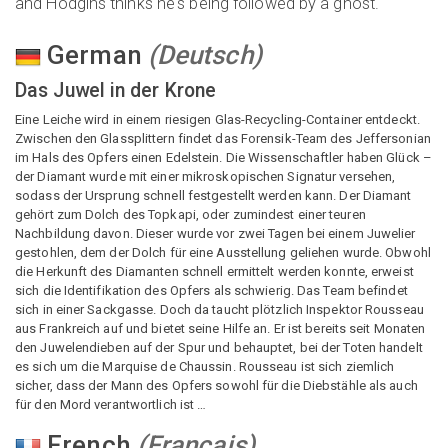
and Hodgins thinks he's being followed by a ghost.
German
(
Deutsch
)
Das Juwel in der Krone
Eine Leiche wird in einem riesigen Glas-Recycling-Container entdeckt.
Zwischen den Glassplittern findet das Forensik-Team des Jeffersonian
im Hals des Opfers einen Edelstein. Die Wissenschaftler haben Glück –
der Diamant wurde mit einer mikroskopischen Signatur versehen,
sodass der Ursprung schnell festgestellt werden kann. Der Diamant
gehört zum Dolch des Topkapi, oder zumindest einer teuren
Nachbildung davon. Dieser wurde vor zwei Tagen bei einem Juwelier
gestohlen, dem der Dolch für eine Ausstellung geliehen wurde. Obwohl
die Herkunft des Diamanten schnell ermittelt werden konnte, erweist
sich die Identifikation des Opfers als schwierig. Das Team befindet
sich in einer Sackgasse. Doch da taucht plötzlich Inspektor Rousseau
aus Frankreich auf und bietet seine Hilfe an. Er ist bereits seit Monaten
den Juwelendieben auf der Spur und behauptet, bei der Toten handelt
es sich um die Marquise de Chaussin. Rousseau ist sich ziemlich
sicher, dass der Mann des Opfers sowohl für die Diebstähle als auch
für den Mord verantwortlich ist …
French
(
Français
)