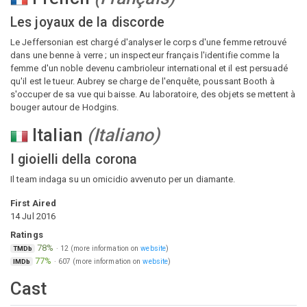
Les joyaux de la discorde
Le Jeffersonian est chargé d'analyser le corps d'une femme retrouvé
dans une benne à verre ; un inspecteur français l'identifie comme la
femme d'un noble devenu cambrioleur international et il est persuadé
qu'il est le tueur. Aubrey se charge de l'enquête, poussant Booth à
s'occuper de sa vue qui baisse. Au laboratoire, des objets se mettent à
bouger autour de Hodgins.
Italian
(
Italiano
)
I gioielli della corona
Il team indaga su un omicidio avvenuto per un diamante.
First Aired
14 Jul 2016
Ratings
78%
·
12
(more information on
website
)
TMDb
77%
·
607
(more information on
website
)
IMDb
Cast