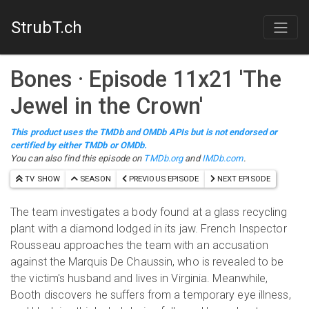
StrubT.ch
Bones
· Episode
11
x
21
'
The
Jewel in the Crown
'
This product uses the TMDb and OMDb APIs but is not endorsed or
certified by either TMDb or OMDb.
You can also find this episode on
TMDb.org
and
IMDb.com
.
TV SHOW
SEASON
PREVIOUS EPISODE
NEXT EPISODE
The team investigates a body found at a glass recycling
plant with a diamond lodged in its jaw. French Inspector
Rousseau approaches the team with an accusation
against the Marquis De Chaussin, who is revealed to be
the victim's husband and lives in Virginia. Meanwhile,
Booth discovers he suffers from a temporary eye illness,