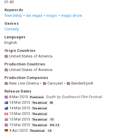
01:40
Keywords
friendship
las vegas
magic
magic show
Genres
Comedy
Languages
English
Origin Countries
United States of America
Production Countries
United States of America
Production Companies
New Line Cinema
Carousel
BenderSpink
Release Dates
8 Mar 2013
South by Southwest Film Festival
Premiere
14 Mar 2013
Theatrical
M
14 Mar 2013
Theatrical
15 Mar 2013
Theatrical
15 Mar 2013
Theatrical
15
15 Mar 2013
Theatrical
PG-13
4 Apr 2013
Theatrical
12