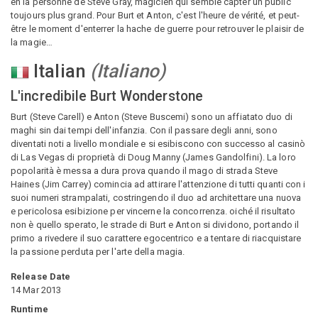
en la personne de Steve Gray, magicien qui semble capter un public
toujours plus grand. Pour Burt et Anton, c'est l'heure de vérité, et peut-
être le moment d'enterrer la hache de guerre pour retrouver le plaisir de
la magie…
Italian
(
Italiano
)
L'incredibile Burt Wonderstone
Burt (Steve Carell) e Anton (Steve Buscemi) sono un affiatato duo di
maghi sin dai tempi dell'infanzia. Con il passare degli anni, sono
diventati noti a livello mondiale e si esibiscono con successo al casinò
di Las Vegas di proprietà di Doug Manny (James Gandolfini). La loro
popolarità è messa a dura prova quando il mago di strada Steve
Haines (Jim Carrey) comincia ad attirare l'attenzione di tutti quanti con i
suoi numeri strampalati, costringendo il duo ad architettare una nuova
e pericolosa esibizione per vincerne la concorrenza. oiché il risultato
non è quello sperato, le strade di Burt e Anton si dividono, portando il
primo a rivedere il suo carattere egocentrico e a tentare di riacquistare
la passione perduta per l'arte della magia.
Release Date
14 Mar 2013
Runtime