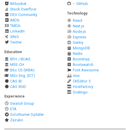
Bitbucket
– GitHub
Stack Overflow
Technology
DEV Community
IMDb
React
TMDb
Next.js
LinkedIn
Node.js
XING
Express
Twitter
Sentry
MongoDB
Education
Redis
BFH / BUAS
Bootstrap
MSE-CH
Bootswatch
BSc CS (WBA)
Font Awesome
MSc Eng. (ICT)
nivo
CAS BI
CKEditor 5
CAS BGD
Hostfactory
Scalingo
Experience
Swatch Group
ETA
Solothurner Spitäler
Zazuko