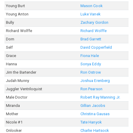
Young Burt
Mason Cook
Young Anton
Luke Vanek
Bully
Zachary Gordon
Richard Wolffe
Richard Wolffe
Dom
Brad Garrett
Self
David Copperfield
Grace
Fiona Hale
Hanna
Sonya Eddy
Jim the Bartender
Ron Ostrow
Judah Munny
Joshua Erenberg
Juggler Ventriloquist
Ron Pearson
Male Doctor
Robert Ray Manning Jr.
Miranda
Gillian Jacobs
Mother
Christina Gausas
Nicole #1
Tate Hanyok
Onlooker
Charlie Hartsock