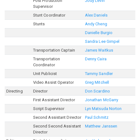
Post Production
Jody Levin
Supervisor
Stunt Coordinator
Alex Daniels
Stunts
Andy Cheng
Danielle Burgio
Sandra Lee Gimpel
Transportation Captain
James Waitkus
Transportation
Denny Caira
Coordinator
Unit Publicist
Tammy Sandler
Video Assist Operator
Greg Mitchell
Directing
Director
Don Scardino
First Assistant Director
Jonathan McGarry
Script Supervisor
Lyn Matsuda Norton
Second Assistant Director
Paul Schmitz
Second Second Assistant
Matthew Janssen
Director