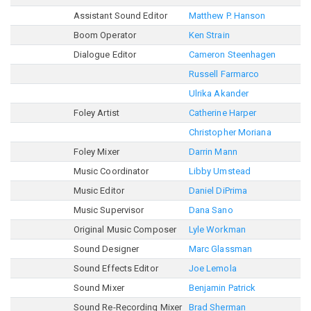
Assistant Sound Editor
Matthew P. Hanson
Boom Operator
Ken Strain
Dialogue Editor
Cameron Steenhagen
Russell Farmarco
Ulrika Akander
Foley Artist
Catherine Harper
Christopher Moriana
Foley Mixer
Darrin Mann
Music Coordinator
Libby Umstead
Music Editor
Daniel DiPrima
Music Supervisor
Dana Sano
Original Music Composer
Lyle Workman
Sound Designer
Marc Glassman
Sound Effects Editor
Joe Lemola
Sound Mixer
Benjamin Patrick
Sound Re-Recording Mixer
Brad Sherman