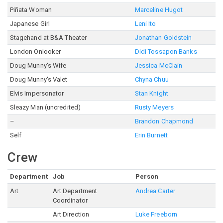
Piñata Woman
Marceline Hugot
Japanese Girl
Leni Ito
Stagehand at B&A Theater
Jonathan Goldstein
London Onlooker
Didi Tossapon Banks
Doug Munny's Wife
Jessica McClain
Doug Munny's Valet
Chyna Chuu
Elvis Impersonator
Stan Knight
Sleazy Man (uncredited)
Rusty Meyers
–
Brandon Chapmond
Self
Erin Burnett
Crew
Department
Job
Person
Art
Art Department
Andrea Carter
Coordinator
Art Direction
Luke Freeborn