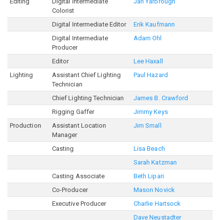
Editing
Digital Intermediate
Jan Yarbrough
Colorist
Digital Intermediate Editor
Erik Kaufmann
Digital Intermediate
Adam Ohl
Producer
Editor
Lee Haxall
Lighting
Assistant Chief Lighting
Paul Hazard
Technician
Chief Lighting Technician
James B. Crawford
Rigging Gaffer
Jimmy Keys
Production
Assistant Location
Jim Small
Manager
Casting
Lisa Beach
Sarah Katzman
Casting Associate
Beth Lipari
Co-Producer
Mason Novick
Executive Producer
Charlie Hartsock
Dave Neustadter