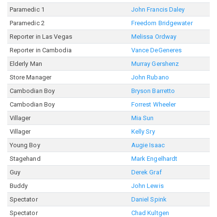
Paramedic 1
John Francis Daley
Paramedic 2
Freedom Bridgewater
Reporter in Las Vegas
Melissa Ordway
Reporter in Cambodia
Vance DeGeneres
Elderly Man
Murray Gershenz
Store Manager
John Rubano
Cambodian Boy
Bryson Barretto
Cambodian Boy
Forrest Wheeler
Villager
Mia Sun
Villager
Kelly Sry
Young Boy
Augie Isaac
Stagehand
Mark Engelhardt
Guy
Derek Graf
Buddy
John Lewis
Spectator
Daniel Spink
Spectator
Chad Kultgen