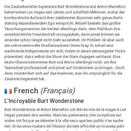
Die Zauberkünstler-Superstars Burt Wonderstone und Anton Marvelton
beherrschen Las Vegas seit Jahren und scheffeln Millionen, wobei der
bombastische Aufwand ihrer zelebrierten Illusionen sehr genau Burts
ständig expandierendem Ego entspricht. Aktuell besteht das größte
Täuschungsmanöver der beiden allerdings darin, dem Publikum ihre
unverbrüchliche Freundschaft vorzugaukeln, denn privat können sie
einander schon längst nicht mehr ausstehen. Ihr Problem ist aber auch
der unkonventionelle Straßenzauberer Steve Gray: Er schart eine
wachsende Kultgemeinde um sich, indem er derart extravagante Tricks
präsentiert, dass selbst die Show der Stars dagegen verblasst. Eine
letzte Chance bekommen Burt und Anton allerdings noch, um ihre
Teamarbeit professionell und privat auf Vordermann zu bringen - doch
dazu müsste Burt sich auf das besinnen, was ihn ursprünglich für die
Zauberei begeistert hat...
French
(
Français
)
L'Incroyable Burt Wonderstone
Burt Wonderstone et Anton Marvelton ont été les rois de la magie à Las
Vegas pendant des années. Mais les partenaires, très complices sur
scène ont fini par se détester à la ville sans que leur public n'en sache
rien. Et les vieux routiers de l'illusion doivent affronter un nouveau péril