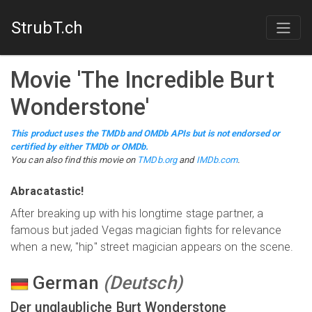
StrubT.ch
Movie
'
The Incredible Burt
Wonderstone
'
This product uses the TMDb and OMDb APIs but is not endorsed or
certified by either TMDb or OMDb.
You can also find this
movie
on
TMDb.org
and
IMDb.com
.
Abracatastic!
After breaking up with his longtime stage partner, a
famous but jaded Vegas magician fights for relevance
when a new, "hip" street magician appears on the scene.
German
(
Deutsch
)
Der unglaubliche Burt Wonderstone