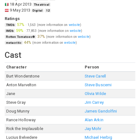
18 Apr 2013
Theatrical
9 May 2013
Digital
12
Ratings
57%
·
1,563
(more information on
website
)
TMDb
59%
·
77,853
(more information on
website
)
IMDb
37%
(more information on
website
)
Rotten Tomatoes®
44%
(more information on
website
)
metacritic
Cast
Character
Person
Burt Wonderstone
Steve Carell
Anton Marvelton
Steve Buscemi
Jane
Olivia Wilde
Steve Gray
Jim Carrey
Doug Munny
James Gandolfini
Rance Holloway
Alan Arkin
Rick the Implausible
Jay Mohr
Lucius Belvedere
Michael Herbig