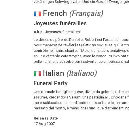
zukünftigen Schwiegervater. Und ein Gast in Zwergenges
French
(
Français
)
Joyeuses funérailles
a.k.a.
Joyeuses funérailles
Le décès du père de Daniel et Robert est l'occasion pour 
pour menacer de révéler les relations sexuelles qu'il ent
contrôler le maître chanteur. Mais, dans leurs tentative
en une véritable catastrophe, avec le concours involontai
belle-famille, a absorbé par inadvertance un puissant ha
Italian
(
Italiano
)
Funeral Party
Una normale famiglia inglese, divisa da gelosie, odi e anti
assume, credendola Valium, una pastiglia allucinogena fabb
ma è schiacciato dal confronto con suo fratello, un romanz
passato del morto, a meno che i suoi due discendenti non
Release Date
17 Aug 2007