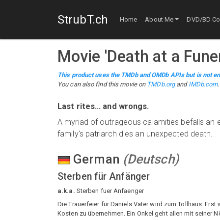
StrubT.ch
Home
About Me
DVD/BD Col
Movie
'
Death at a Fune
This product uses the TMDb and OMDb APIs but is not en
You can also find this
movie
on
TMDb.org
and
IMDb.com
.
Last rites... and wrongs.
A myriad of outrageous calamities befalls an e
family's patriarch dies an unexpected death.
German
(
Deutsch
)
Sterben für Anfänger
a.k.a.
Sterben fuer Anfaenger
Die Trauerfeier für Daniels Vater wird zum Tollhaus: Erst w
Kosten zu übernehmen. Ein Onkel geht allen mit seiner Nö