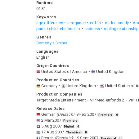
Runtime
01:31
Keywords
age difference
arrogance
coffin
dark comedy
dru
parent child relationship
sadness
sibling relationship
Genres
Comedy
Drama
Languages
English
Origin Countries
United States of America
United Kingdom
Production Countries
Germany
United Kingdom
United States of 
Production Companies
Target Media Entertainment
VIP Medienfonds 2
VIP 1
Release Dates
German
(
Deutsch
)
:
9 Feb 2007
Premiere
6
2 Mar 2007
Premiere
5 Aug 2007
Digital
6
17 Aug 2007
Theatrical
R
French
(
Français
)
:
19 Sept 2007
Theatrical
U