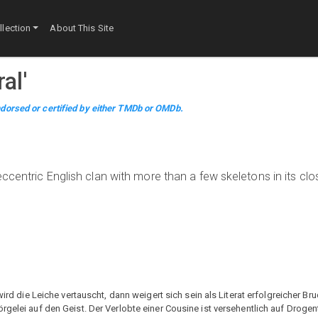
lection
About This Site
ral
'
dorsed or certified by either TMDb or OMDb.
ccentric English clan with more than a few skeletons in its cl
ird die Leiche vertauscht, dann weigert sich sein als Literat erfolgreicher Brud
rgelei auf den Geist. Der Verlobte einer Cousine ist versehentlich auf Drogen