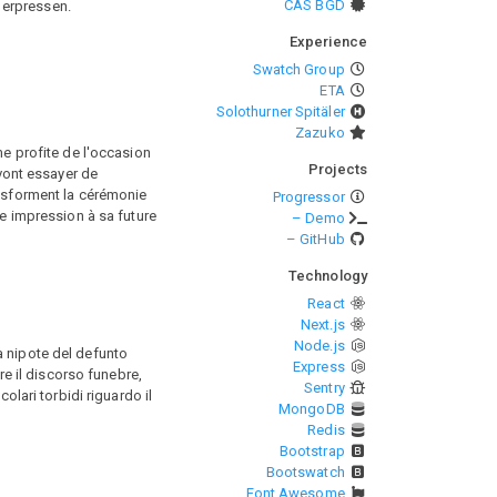
CAS BGD
 erpressen.
Experience
Swatch Group
ETA
Solothurner Spitäler
Zazuko
me profite de l'occasion
Projects
 vont essayer de
ansforment la cérémonie
Progressor
ne impression à sa future
– Demo
– GitHub
Technology
React
Next.js
Node.js
la nipote del defunto
Express
re il discorso funebre,
Sentry
olari torbidi riguardo il
MongoDB
Redis
Bootstrap
Bootswatch
Font Awesome