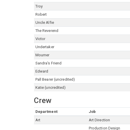
Troy
Robert
Uncle Alfie
The Reverend
Victor
Undertaker
Mourner
Sandra's Friend
Edward
Pall Bearer (uncredited)
Katie (uncredited)
Crew
Department
Job
Art
Art Direction
Production Design