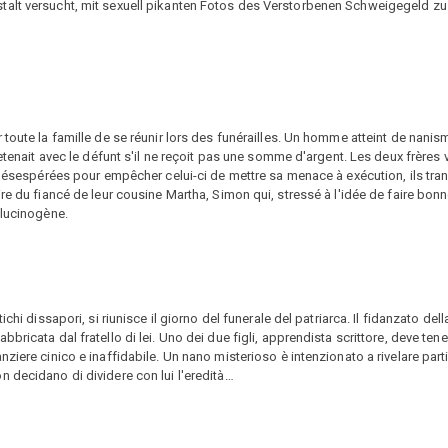
talt versucht, mit sexuell pikanten Fotos des Verstorbenen Schweigegeld zu
toute la famille de se réunir lors des funérailles. Un homme atteint de nanis
retenait avec le défunt s'il ne reçoit pas une somme d'argent. Les deux frères
s désespérées pour empêcher celui-ci de mettre sa menace à exécution, ils tr
re du fiancé de leur cousine Martha, Simon qui, stressé à l'idée de faire bon
llucinogène.
chi dissapori, si riunisce il giorno del funerale del patriarca. Il fidanzato del
ricata dal fratello di lei. Uno dei due figli, apprendista scrittore, deve tene
iere cinico e inaffidabile. Un nano misterioso è intenzionato a rivelare partic
 decidano di dividere con lui l'eredità…