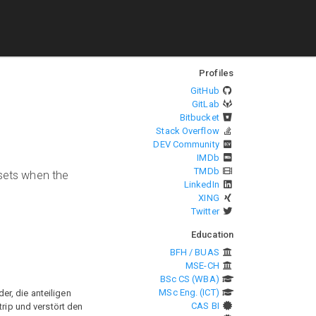
Profiles
GitHub
GitLab
Bitbucket
Stack Overflow
DEV Community
IMDb
TMDb
osets when the
LinkedIn
XING
Twitter
Education
BFH / BUAS
MSE-CH
BSc CS (WBA)
MSc Eng. (ICT)
er, die anteiligen
CAS BI
trip und verstört den