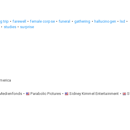
g trip
farewell
female corpse
funeral
gathering
hallucinogen
lsd
studies
surprise
America
 Medienfonds
Parabolic Pictures
Sidney Kimmel Entertainment
S