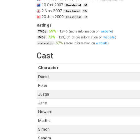
10 Oct 2007
Theatrical
M
2 Nov 2007
Theatrical
15
20 Jun 2009
Theatrical
R
Ratings
69%
·
1,946
(more information on
website
)
TMDb
73%
·
123,501
(more information on
website
)
IMDb
67%
(more information on
website
)
metacritic
Cast
Character
Daniel
Peter
Justin
Jane
Howard
Martha
Simon
Sandra