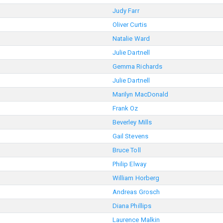
Judy Farr
Oliver Curtis
Natalie Ward
Julie Dartnell
Gemma Richards
Julie Dartnell
Marilyn MacDonald
Frank Oz
Beverley Mills
Gail Stevens
Bruce Toll
Philip Elway
William Horberg
Andreas Grosch
Diana Phillips
Laurence Malkin