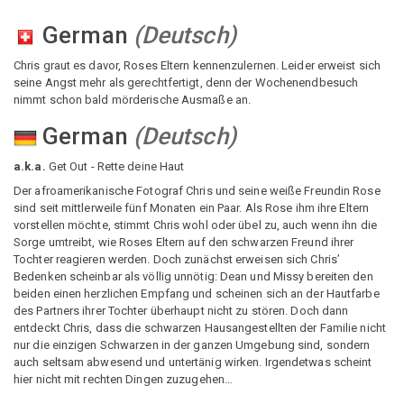
German
(
Deutsch
)
Chris graut es davor, Roses Eltern kennenzulernen. Leider erweist sich
seine Angst mehr als gerechtfertigt, denn der Wochenendbesuch
nimmt schon bald mörderische Ausmaße an.
German
(
Deutsch
)
a.k.a.
Get Out - Rette deine Haut
Der afroamerikanische Fotograf Chris und seine weiße Freundin Rose
sind seit mittlerweile fünf Monaten ein Paar. Als Rose ihm ihre Eltern
vorstellen möchte, stimmt Chris wohl oder übel zu, auch wenn ihn die
Sorge umtreibt, wie Roses Eltern auf den schwarzen Freund ihrer
Tochter reagieren werden. Doch zunächst erweisen sich Chris’
Bedenken scheinbar als völlig unnötig: Dean und Missy bereiten den
beiden einen herzlichen Empfang und scheinen sich an der Hautfarbe
des Partners ihrer Tochter überhaupt nicht zu stören. Doch dann
entdeckt Chris, dass die schwarzen Hausangestellten der Familie nicht
nur die einzigen Schwarzen in der ganzen Umgebung sind, sondern
auch seltsam abwesend und untertänig wirken. Irgendetwas scheint
hier nicht mit rechten Dingen zuzugehen…