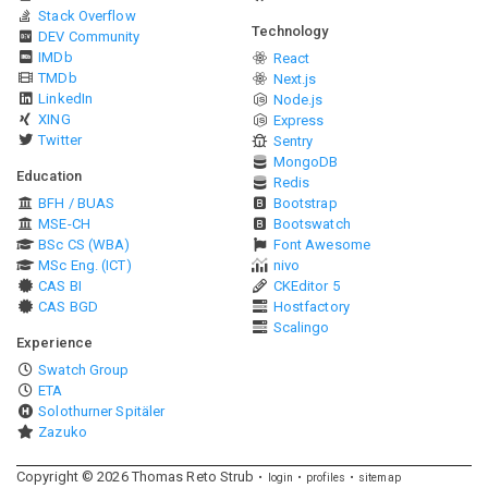
Stack Overflow
Technology
DEV Community
IMDb
React
TMDb
Next.js
LinkedIn
Node.js
XING
Express
Twitter
Sentry
MongoDB
Education
Redis
BFH / BUAS
Bootstrap
MSE-CH
Bootswatch
BSc CS (WBA)
Font Awesome
MSc Eng. (ICT)
nivo
CAS BI
CKEditor 5
CAS BGD
Hostfactory
Scalingo
Experience
Swatch Group
ETA
Solothurner Spitäler
Zazuko
Copyright ©
2026
Thomas Reto Strub
login
profiles
sitemap