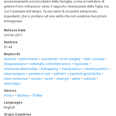
eccessivamente accomodante della famiglia, come un tentativo di
gestire il loro imbarazzo verso il rapporto interrazziale della figlia; ma
con il passare del tempo, fa una serie di scoperte sempre più
inquietanti, che lo portano ad una verità che non avrebbe mai potuto
immaginare.
Release Date
24 Feb 2017
Runtime
01:44
Keywords
anxious
authoritarian
awestruck
brain surgery
dark comedy
disappearance
externally controlled action
hypnosis
interracial relationship
kidnapping
manipulation
missing person
neurosurgeon
parents-in-law
pathetic
psychological thriller
race-conscious
racism
racist
revenge
satire
satirical
stereotype
Genres
Horror
Mystery
Thriller
Languages
English
Origin Countries