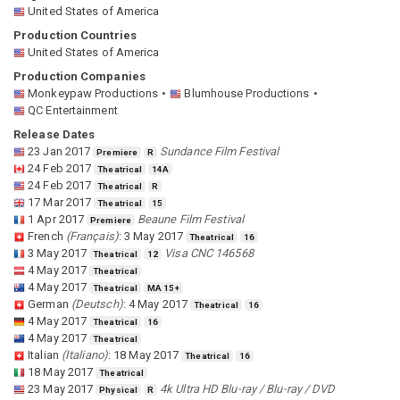
United States of America
Production Countries
United States of America
Production Companies
Monkeypaw Productions
Blumhouse Productions
QC Entertainment
Release Dates
23 Jan 2017
Sundance Film Festival
Premiere
R
24 Feb 2017
Theatrical
14A
24 Feb 2017
Theatrical
R
17 Mar 2017
Theatrical
15
1 Apr 2017
Beaune Film Festival
Premiere
French
(
Français
)
:
3 May 2017
Theatrical
16
3 May 2017
Visa CNC 146568
Theatrical
12
4 May 2017
Theatrical
4 May 2017
Theatrical
MA 15+
German
(
Deutsch
)
:
4 May 2017
Theatrical
16
4 May 2017
Theatrical
16
4 May 2017
Theatrical
Italian
(
Italiano
)
:
18 May 2017
Theatrical
16
18 May 2017
Theatrical
23 May 2017
4k Ultra HD Blu-ray / Blu-ray / DVD
Physical
R