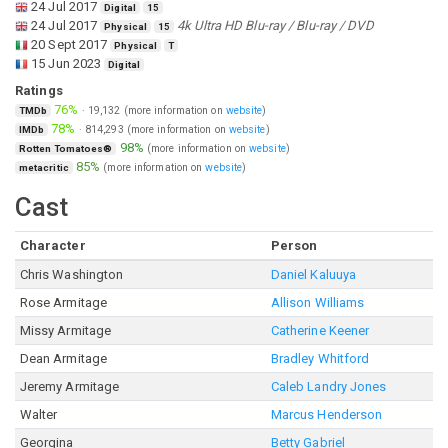
24 Jul 2017
Digital
15
24 Jul 2017
4k Ultra HD Blu-ray / Blu-ray / DVD
Physical
15
20 Sept 2017
Physical
T
15 Jun 2023
Digital
Ratings
76%
·
19,132
(more information on
website
)
TMDb
78%
·
814,293
(more information on
website
)
IMDb
98%
(more information on
website
)
Rotten Tomatoes®
85%
(more information on
website
)
metacritic
Cast
Character
Person
Chris Washington
Daniel Kaluuya
Rose Armitage
Allison Williams
Missy Armitage
Catherine Keener
Dean Armitage
Bradley Whitford
Jeremy Armitage
Caleb Landry Jones
Walter
Marcus Henderson
Georgina
Betty Gabriel