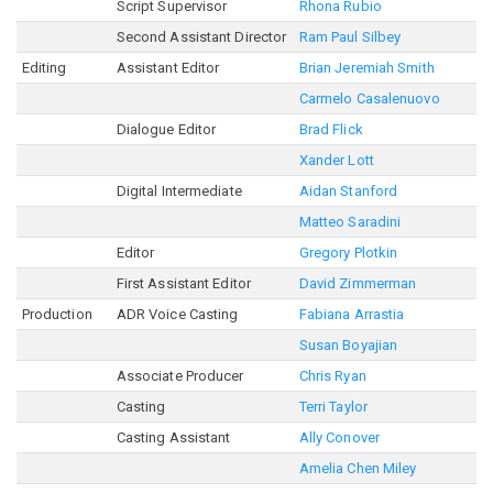
Script Supervisor
Rhona Rubio
Second Assistant Director
Ram Paul Silbey
Editing
Assistant Editor
Brian Jeremiah Smith
Carmelo Casalenuovo
Dialogue Editor
Brad Flick
Xander Lott
Digital Intermediate
Aidan Stanford
Matteo Saradini
Editor
Gregory Plotkin
First Assistant Editor
David Zimmerman
Production
ADR Voice Casting
Fabiana Arrastia
Susan Boyajian
Associate Producer
Chris Ryan
Casting
Terri Taylor
Casting Assistant
Ally Conover
Amelia Chen Miley