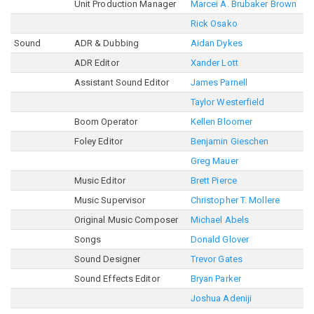
Unit Production Manager
Marcei A. Brubaker Brown
Rick Osako
Sound
ADR & Dubbing
Aidan Dykes
ADR Editor
Xander Lott
Assistant Sound Editor
James Parnell
Taylor Westerfield
Boom Operator
Kellen Bloomer
Foley Editor
Benjamin Gieschen
Greg Mauer
Music Editor
Brett Pierce
Music Supervisor
Christopher T. Mollere
Original Music Composer
Michael Abels
Songs
Donald Glover
Sound Designer
Trevor Gates
Sound Effects Editor
Bryan Parker
Joshua Adeniji