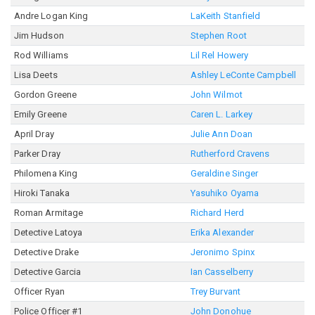
Andre Logan King
LaKeith Stanfield
Jim Hudson
Stephen Root
Rod Williams
Lil Rel Howery
Lisa Deets
Ashley LeConte Campbell
Gordon Greene
John Wilmot
Emily Greene
Caren L. Larkey
April Dray
Julie Ann Doan
Parker Dray
Rutherford Cravens
Philomena King
Geraldine Singer
Hiroki Tanaka
Yasuhiko Oyama
Roman Armitage
Richard Herd
Detective Latoya
Erika Alexander
Detective Drake
Jeronimo Spinx
Detective Garcia
Ian Casselberry
Officer Ryan
Trey Burvant
Police Officer #1
John Donohue