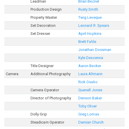
Leadman
Brian Becnel
Production Design
Rusty Smith
Property Master
Twig Leveque
Set Decoration
Leonard R. Spears
Set Dresser
April Hopkins
Brett Fahle
Jonathan Dossman
Kyle Descenna
Title Designer
Aaron Becker
Camera
Additional Photography
Laura Altmann
Rick Osako
Camera Operator
Quenell Jones
Director of Photography
Denson Baker
Toby Oliver
Dolly Grip
Greg Lomas
Steadicam Operator
Damian Church