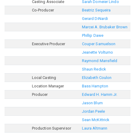
Casting Associate
Sarah Domeier Lindo
Co-Producer
Beatriz Sequeira
Gerard DiNardi
Marcei A. Brubaker Brown
Phillip Dawe
Executive Producer
Couper Samuelson
Jeanette Volturno
Raymond Mansfield
Shaun Redick
Local Casting
Elizabeth Coulon
Location Manager
Bass Hampton
Producer
Edward H. Hamm Jr.
Jason Blum
Jordan Peele
Sean McKittrick
Production Supervisor
Laura Altmann