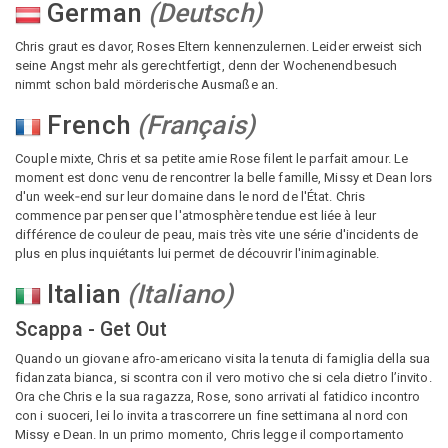
German
(
Deutsch
)
Chris graut es davor, Roses Eltern kennenzulernen. Leider erweist sich
seine Angst mehr als gerechtfertigt, denn der Wochenendbesuch
nimmt schon bald mörderische Ausmaße an.
French
(
Français
)
Couple mixte, Chris et sa petite amie Rose filent le parfait amour. Le
moment est donc venu de rencontrer la belle famille, Missy et Dean lors
d'un week‑end sur leur domaine dans le nord de l'État. Chris
commence par penser que l'atmosphère tendue est liée à leur
différence de couleur de peau, mais très vite une série d'incidents de
plus en plus inquiétants lui permet de découvrir l'inimaginable.
Italian
(
Italiano
)
Scappa - Get Out
Quando un giovane afro-americano visita la tenuta di famiglia della sua
fidanzata bianca, si scontra con il vero motivo che si cela dietro l’invito.
Ora che Chris e la sua ragazza, Rose, sono arrivati al fatidico incontro
con i suoceri, lei lo invita a trascorrere un fine settimana al nord con
Missy e Dean. In un primo momento, Chris legge il comportamento