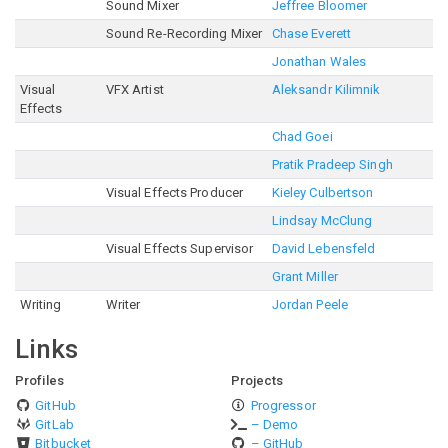
Sound Mixer
Jeffree Bloomer
Sound Re-Recording Mixer
Chase Everett
Jonathan Wales
Visual
VFX Artist
Aleksandr Kilimnik
Effects
Chad Goei
Pratik Pradeep Singh
Visual Effects Producer
Kieley Culbertson
Lindsay McClung
Visual Effects Supervisor
David Lebensfeld
Grant Miller
Writing
Writer
Jordan Peele
Links
Profiles
Projects
GitHub
Progressor
GitLab
– Demo
Bitbucket
– GitHub