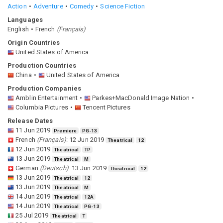
Action
Adventure
Comedy
Science Fiction
Languages
English
French
(
Français
)
Origin Countries
United States of America
Production Countries
China
United States of America
Production Companies
Amblin Entertainment
Parkes+MacDonald Image Nation
Columbia Pictures
Tencent Pictures
Release Dates
11 Jun 2019
Premiere
PG-13
French
(
Français
)
:
12 Jun 2019
Theatrical
12
12 Jun 2019
Theatrical
TP
13 Jun 2019
Theatrical
M
German
(
Deutsch
)
:
13 Jun 2019
Theatrical
12
13 Jun 2019
Theatrical
12
13 Jun 2019
Theatrical
M
14 Jun 2019
Theatrical
12A
14 Jun 2019
Theatrical
PG-13
25 Jul 2019
Theatrical
T