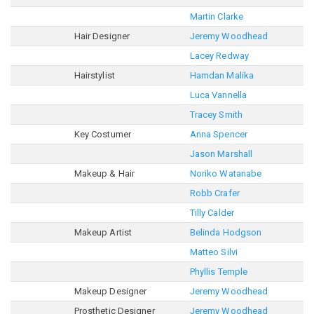
Martin Clarke
Hair Designer
Jeremy Woodhead
Lacey Redway
Hairstylist
Hamdan Malika
Luca Vannella
Tracey Smith
Key Costumer
Anna Spencer
Jason Marshall
Makeup & Hair
Noriko Watanabe
Robb Crafer
Tilly Calder
Makeup Artist
Belinda Hodgson
Matteo Silvi
Phyllis Temple
Makeup Designer
Jeremy Woodhead
Prosthetic Designer
Jeremy Woodhead