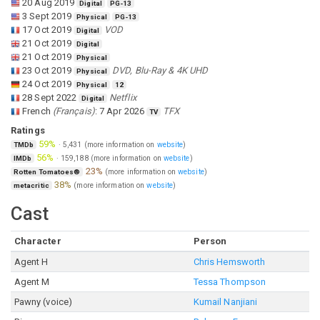
20 Aug 2019
Digital
PG-13
3 Sept 2019
Physical
PG-13
17 Oct 2019
VOD
Digital
21 Oct 2019
Digital
21 Oct 2019
Physical
23 Oct 2019
DVD, Blu-Ray & 4K UHD
Physical
24 Oct 2019
Physical
12
28 Sept 2022
Netflix
Digital
French
(
Français
)
:
7 Apr 2026
TFX
TV
Ratings
59%
·
5,431
(more information on
website
)
TMDb
56%
·
159,188
(more information on
website
)
IMDb
23%
(more information on
website
)
Rotten Tomatoes®
38%
(more information on
website
)
metacritic
Cast
Character
Person
Agent H
Chris Hemsworth
Agent M
Tessa Thompson
Pawny (voice)
Kumail Nanjiani