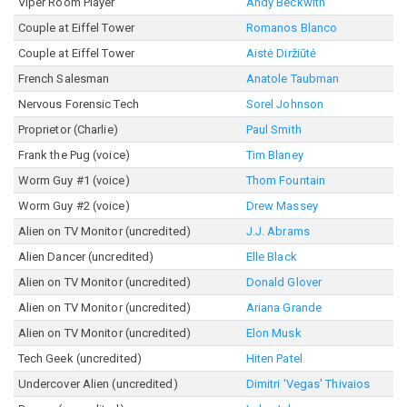
Viper Room Player
Andy Beckwith
Couple at Eiffel Tower
Romanos Blanco
Couple at Eiffel Tower
Aistė Diržiūtė
French Salesman
Anatole Taubman
Nervous Forensic Tech
Sorel Johnson
Proprietor (Charlie)
Paul Smith
Frank the Pug (voice)
Tim Blaney
Worm Guy #1 (voice)
Thom Fountain
Worm Guy #2 (voice)
Drew Massey
Alien on TV Monitor (uncredited)
J.J. Abrams
Alien Dancer (uncredited)
Elle Black
Alien on TV Monitor (uncredited)
Donald Glover
Alien on TV Monitor (uncredited)
Ariana Grande
Alien on TV Monitor (uncredited)
Elon Musk
Tech Geek (uncredited)
Hiten Patel
Undercover Alien (uncredited)
Dimitri 'Vegas' Thivaios