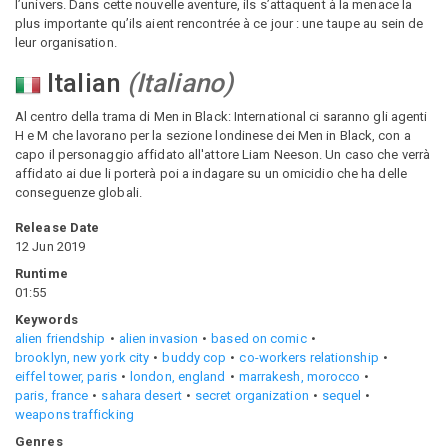
l’univers. Dans cette nouvelle aventure, ils s’attaquent à la menace la
plus importante qu’ils aient rencontrée à ce jour : une taupe au sein de
leur organisation.
Italian
(
Italiano
)
Al centro della trama di Men in Black: International ci saranno gli agenti
H e M che lavorano per la sezione londinese dei Men in Black, con a
capo il personaggio affidato all'attore Liam Neeson. Un caso che verrà
affidato ai due li porterà poi a indagare su un omicidio che ha delle
conseguenze globali.
Release Date
12 Jun 2019
Runtime
01:55
Keywords
alien friendship
alien invasion
based on comic
brooklyn, new york city
buddy cop
co-workers relationship
eiffel tower, paris
london, england
marrakesh, morocco
paris, france
sahara desert
secret organization
sequel
weapons trafficking
Genres