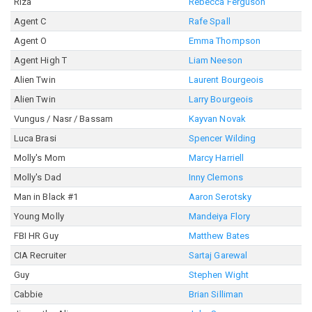
Riza
Rebecca Ferguson
Agent C
Rafe Spall
Agent O
Emma Thompson
Agent High T
Liam Neeson
Alien Twin
Laurent Bourgeois
Alien Twin
Larry Bourgeois
Vungus / Nasr / Bassam
Kayvan Novak
Luca Brasi
Spencer Wilding
Molly's Mom
Marcy Harriell
Molly's Dad
Inny Clemons
Man in Black #1
Aaron Serotsky
Young Molly
Mandeiya Flory
FBI HR Guy
Matthew Bates
CIA Recruiter
Sartaj Garewal
Guy
Stephen Wight
Cabbie
Brian Silliman