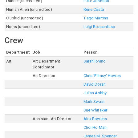
Dancer (uncredited)
Luke Johnson
Human Alien (uncredited)
Rene Costa
Clubkid (uncredited)
Tiago Martins
Horns (uncredited)
Luigi Boccanfuso
Crew
Department
Job
Person
Art
Art Department
Sarah Iovino
Coordinator
Art Direction
Chris 'Flimsy' Howes
David Doran
Julian Ashby
Mark Swain
Sue Whitaker
Assistant Art Director
Alex Bowens
Choi Ho Man
James M. Spencer