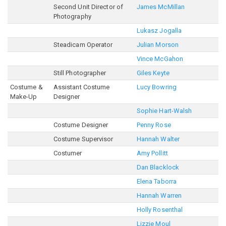
Second Unit Director of
James McMillan
Photography
Lukasz Jogalla
Steadicam Operator
Julian Morson
Vince McGahon
Still Photographer
Giles Keyte
Costume &
Assistant Costume
Lucy Bowring
Make-Up
Designer
Sophie Hart-Walsh
Costume Designer
Penny Rose
Costume Supervisor
Hannah Walter
Costumer
Amy Pollitt
Dan Blacklock
Elena Taborra
Hannah Warren
Holly Rosenthal
Lizzie Moul