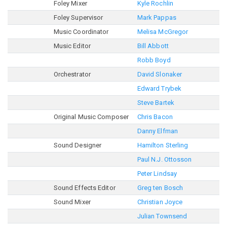
Foley Mixer
Kyle Rochlin
Foley Supervisor
Mark Pappas
Music Coordinator
Melisa McGregor
Music Editor
Bill Abbott
Robb Boyd
Orchestrator
David Slonaker
Edward Trybek
Steve Bartek
Original Music Composer
Chris Bacon
Danny Elfman
Sound Designer
Hamilton Sterling
Paul N.J. Ottosson
Peter Lindsay
Sound Effects Editor
Greg ten Bosch
Sound Mixer
Christian Joyce
Julian Townsend