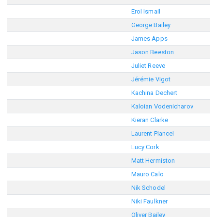
Erol Ismail
George Bailey
James Apps
Jason Beeston
Juliet Reeve
Jérémie Vigot
Kachina Dechert
Kaloian Vodenicharov
Kieran Clarke
Laurent Plancel
Lucy Cork
Matt Hermiston
Mauro Calo
Nik Schodel
Niki Faulkner
Oliver Bailey