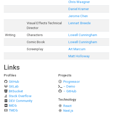
Chris Waegner
Daniel Kramer
Jerome Chen
Visual Effects Technical
Lennart Breede
Director
Writing
Characters
Lowell Cunningham
Comic Book
Lowell Cunningham
Screenplay
Art Marcum
Matt Holloway
Links
Profiles
Projects
GitHub
Progressor
GitLab
– Demo
Bitbucket
– GitHub
Stack Overflow
Technology
DEV Community
IMDb
React
TMDb
Next.js