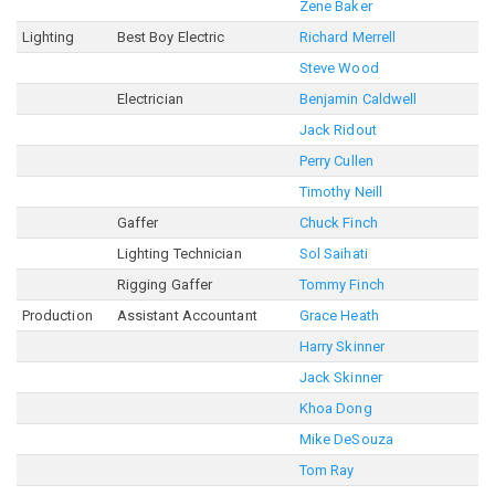
Zene Baker
Lighting
Best Boy Electric
Richard Merrell
Steve Wood
Electrician
Benjamin Caldwell
Jack Ridout
Perry Cullen
Timothy Neill
Gaffer
Chuck Finch
Lighting Technician
Sol Saihati
Rigging Gaffer
Tommy Finch
Production
Assistant Accountant
Grace Heath
Harry Skinner
Jack Skinner
Khoa Dong
Mike DeSouza
Tom Ray