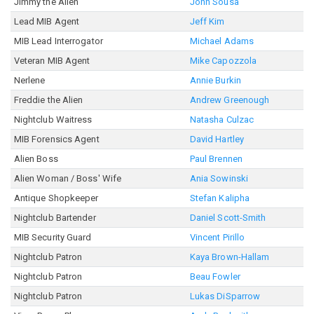
Jimmy the Alien
John Sousa
Lead MIB Agent
Jeff Kim
MIB Lead Interrogator
Michael Adams
Veteran MIB Agent
Mike Capozzola
Nerlene
Annie Burkin
Freddie the Alien
Andrew Greenough
Nightclub Waitress
Natasha Culzac
MIB Forensics Agent
David Hartley
Alien Boss
Paul Brennen
Alien Woman / Boss' Wife
Ania Sowinski
Antique Shopkeeper
Stefan Kalipha
Nightclub Bartender
Daniel Scott-Smith
MIB Security Guard
Vincent Pirillo
Nightclub Patron
Kaya Brown-Hallam
Nightclub Patron
Beau Fowler
Nightclub Patron
Lukas DiSparrow