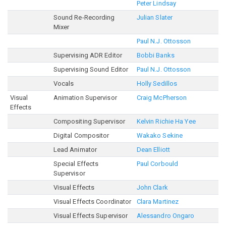
Peter Lindsay
Sound Re-Recording
Julian Slater
Mixer
Paul N.J. Ottosson
Supervising ADR Editor
Bobbi Banks
Supervising Sound Editor
Paul N.J. Ottosson
Vocals
Holly Sedillos
Visual
Animation Supervisor
Craig McPherson
Effects
Compositing Supervisor
Kelvin Richie Ha Yee
Digital Compositor
Wakako Sekine
Lead Animator
Dean Elliott
Special Effects
Paul Corbould
Supervisor
Visual Effects
John Clark
Visual Effects Coordinator
Clara Martinez
Visual Effects Supervisor
Alessandro Ongaro