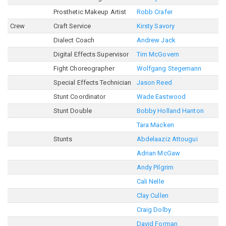
Prosthetic Makeup Artist
Robb Crafer
Crew
Craft Service
Kirsty Savory
Dialect Coach
Andrew Jack
Digital Effects Supervisor
Tim McGovern
Fight Choreographer
Wolfgang Stegemann
Special Effects Technician
Jason Reed
Stunt Coordinator
Wade Eastwood
Stunt Double
Bobby Holland Hanton
Tara Macken
Stunts
Abdelaaziz Attougui
Adrian McGaw
Andy Pilgrim
Cali Nelle
Clay Cullen
Craig Dolby
David Forman