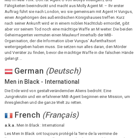
Fähigkeiten beeindruckt und macht aus Molly Agent M. – Ihr erster
Auftrag führt sie nach London, wo sie gemeinsam mit Agent H Vungus,
einen Angehörigen des außerirdischen Königshauses treffen. Kurz
nach seiner Ankunft wird er in einem noblen Nachtclub ermordet, gibt
aber vor seinem Tod noch eine mächtige Waffe an M weiter. Die beiden
Geheimagenten vermuten einen Maulwurf innerhalb der MIB-
Organisation, der die Information über Vungus' Aufenthaltsort
weitergegeben haben muss. Sie setzen nun alles daran, den Mörder
und Verräter zu finden, bevor die mächtige Waffe in die falschen Hände
gelangt …
German
(
Deutsch
)
Men in Black - International
Die Erde wird von gestaltverändernden Aliens bedroht. Eine
Jungrekrutin und ein erfahrener MiB-Agent beginnen eine Mission, um
ihresgleichen und die ganze Welt zu retten.
French
(
Français
)
a.k.a.
Men In Black : International
Les Men In Black ont toujours protégé la Terre de la vermine de