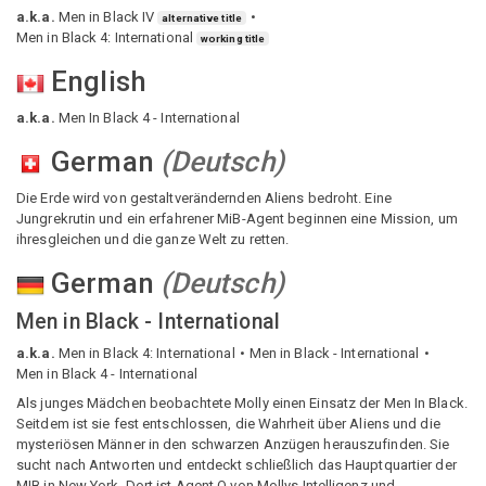
a.k.a.
Men in Black IV
alternative title
Men in Black 4: International
working title
English
a.k.a.
Men In Black 4 - International
German
(
Deutsch
)
Die Erde wird von gestaltverändernden Aliens bedroht. Eine
Jungrekrutin und ein erfahrener MiB-Agent beginnen eine Mission, um
ihresgleichen und die ganze Welt zu retten.
German
(
Deutsch
)
Men in Black - International
a.k.a.
Men in Black 4: International
Men in Black - International
Men in Black 4 - International
Als junges Mädchen beobachtete Molly einen Einsatz der Men In Black.
Seitdem ist sie fest entschlossen, die Wahrheit über Aliens und die
mysteriösen Männer in den schwarzen Anzügen herauszufinden. Sie
sucht nach Antworten und entdeckt schließlich das Hauptquartier der
MIB in New York. Dort ist Agent O von Mollys Intelligenz und