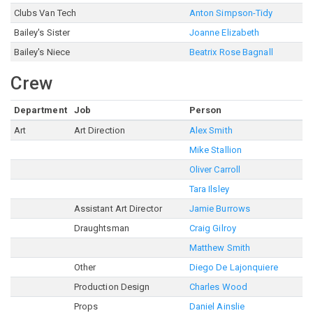
Clubs Van Tech
Anton Simpson-Tidy
Bailey's Sister
Joanne Elizabeth
Bailey's Niece
Beatrix Rose Bagnall
Crew
Department
Job
Person
Art
Art Direction
Alex Smith
Mike Stallion
Oliver Carroll
Tara Ilsley
Assistant Art Director
Jamie Burrows
Draughtsman
Craig Gilroy
Matthew Smith
Other
Diego De Lajonquiere
Production Design
Charles Wood
Props
Daniel Ainslie