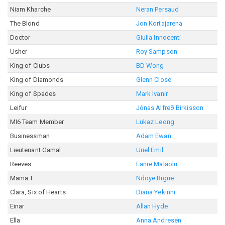
Niam Kharche
Neran Persaud
The Blond
Jon Kortajarena
Doctor
Giulia Innocenti
Usher
Roy Sampson
King of Clubs
BD Wong
King of Diamonds
Glenn Close
King of Spades
Mark Ivanir
Leifur
Jónas Alfreð Birkisson
MI6 Team Member
Lukaz Leong
Businessman
Adam Ewan
Lieutenant Gamal
Uriel Emil
Reeves
Lanre Malaolu
Mama T
Ndoye Bigue
Clara, Six of Hearts
Diana Yekinni
Einar
Allan Hyde
Ella
Anna Andresen