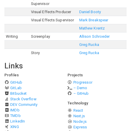
Supervisor
Visual Effects Producer
Daniel Booty
Visual Effects Supervisor
Mark Breakspear
Mathew Krentz
Writing
Screenplay
Allison Schroeder
Greg Rucka
Story
Greg Rucka
Links
Profiles
Projects
GitHub
Progressor
GitLab
– Demo
Bitbucket
– GitHub
Stack Overflow
Technology
DEV Community
IMDb
React
TMDb
Next.js
LinkedIn
Node.js
XING
Express