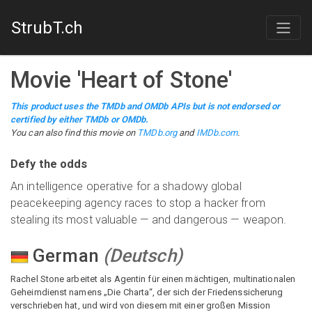
StrubT.ch
Movie
'
Heart of Stone
'
This product uses the TMDb and OMDb APIs but is not endorsed or
certified by either TMDb or OMDb.
You can also find this
movie
on
TMDb.org
and
IMDb.com
.
Defy the odds
An intelligence operative for a shadowy global
peacekeeping agency races to stop a hacker from
stealing its most valuable — and dangerous — weapon.
German
(
Deutsch
)
Rachel Stone arbeitet als Agentin für einen mächtigen, multinationalen
Geheimdienst namens „Die Charta“, der sich der Friedenssicherung
verschrieben hat, und wird von diesem mit einer großen Mission