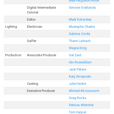
Max Ferguson-Hook
Digital Intermediate
Simone Grattarola
Colorist
Editor
Mark Eckersley
Lighting
Electrician
Mustapha Chaiba
Sabrina Corda
Gaffer
Thami Lahrach
Wayne King
Production
Associate Producer
Gal Zaid
Ido Rosenblum
Jack Peters
Katy Strutynski
Casting
Julie Harkin
Executive Producer
Ahmed Abounouom
Greg Rucka
Patricia Whitcher
Tom Harper