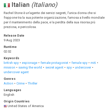
Italian
(
Italiano
)
Rachel Stone è un'agente dei servizi segreti, l'unica donna che si
frappone tra la sua potente organizzazione, famosa a livello mondiale
per il mantenimento della pace, e la perdita della sua risorsa più
preziosa, e pericolosa.
Release Date
9 Aug 2023
Runtime
02:02
Keywords
british spy
espionage
female protagonist
female spy
mi6
mission
saving the world
secret agent
spy
undercover
undercover agent
Genres
Action
Crime
Thriller
Languages
English
Origin Countries
United States of America