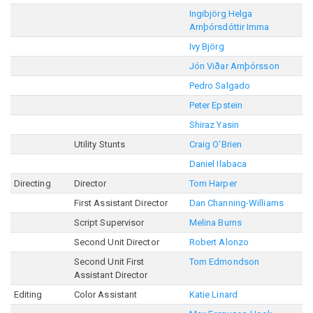
Ingibjörg Helga
Arnþórsdóttir Imma
Ivy Björg
Jón Viðar Arnþórsson
Pedro Salgado
Peter Epstein
Shiraz Yasin
Utility Stunts
Craig O'Brien
Daniel Ilabaca
Directing
Director
Tom Harper
First Assistant Director
Dan Channing-Williams
Script Supervisor
Melina Burns
Second Unit Director
Robert Alonzo
Second Unit First
Tom Edmondson
Assistant Director
Editing
Color Assistant
Katie Linard