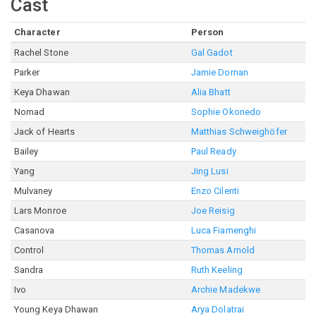
Cast
Character
Person
Rachel Stone
Gal Gadot
Parker
Jamie Dornan
Keya Dhawan
Alia Bhatt
Nomad
Sophie Okonedo
Jack of Hearts
Matthias Schweighöfer
Bailey
Paul Ready
Yang
Jing Lusi
Mulvaney
Enzo Cilenti
Lars Monroe
Joe Reisig
Casanova
Luca Fiamenghi
Control
Thomas Arnold
Sandra
Ruth Keeling
Ivo
Archie Madekwe
Young Keya Dhawan
Arya Dolatrai