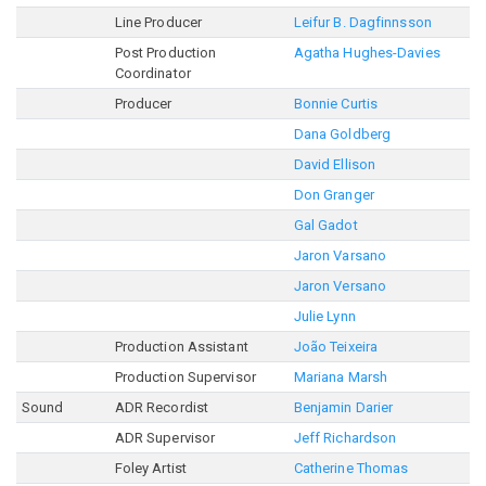
Line Producer
Leifur B. Dagfinnsson
Post Production
Agatha Hughes-Davies
Coordinator
Producer
Bonnie Curtis
Dana Goldberg
David Ellison
Don Granger
Gal Gadot
Jaron Varsano
Jaron Versano
Julie Lynn
Production Assistant
João Teixeira
Production Supervisor
Mariana Marsh
Sound
ADR Recordist
Benjamin Darier
ADR Supervisor
Jeff Richardson
Foley Artist
Catherine Thomas