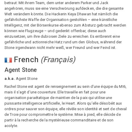
betraut: Mit ihrem Team, dem unter anderem Parker und Jack
angehören, muss sie eine Verschwörung aufdecken, die die gesamte
Welt verändern könnte. Die Hackerin Keya Dhawan hat nämlich die
gefährlichste Waffe der Organisation gestohlen – eine künstliche
Intelligenz, mit der Börsenkurse ebenso zum Absturz gebracht werden
können wie Flugzeuge – und gedenkt offenbar, diese auch
einzusetzen, um ihre dubiosen Ziele zu erreichen. Es entbrennt eine
gefährliche und actionreiche Hatz rund um den Globus, während der
Stone irgendwann nicht mehr weiß, wer Freund und wer Feind ist.
French
(
Français
)
Agent Stone
a.k.a.
Agent Stone
Rachel Stone est agent de renseignement au sein d'une équipe du MI6,
mais il s'agit d'une couverture. Elle travaille en fait pour une
organisation paraétatique de maintien de la paix qui utilise une
puissante intelligence artificielle, le Heart. Alors qu'elle désobéit aux
ordres pour sauver son équipe, elle révèle son identité et sert de cheval
de Troie pour compromettre le système. Mise à pied, elle décide de
partir à la recherche de la mystérieuse commanditaire et de son
acolyte.