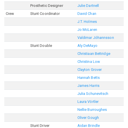
Prosthetic Designer
Julie Dartnell
Crew
Stunt Coordinator
David Chan
J.T. Holmes
Jo McLaren
Valdimar Jóhannsson
Stunt Double
Aly DeMayo
Christiaan Bettridge
Christina Low
Clayton Grover
Hannah Betts
James Harris
Julia Schunevitsch
Laura Vörtler
Nellie Burroughes
Oliver Gough
Stunt Driver
Aidan Brindle