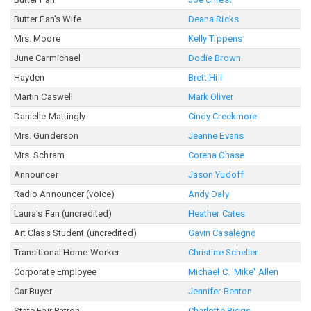
Butter Fan's Wife
Deana Ricks
Mrs. Moore
Kelly Tippens
June Carmichael
Dodie Brown
Hayden
Brett Hill
Martin Caswell
Mark Oliver
Danielle Mattingly
Cindy Creekmore
Mrs. Gunderson
Jeanne Evans
Mrs. Schram
Corena Chase
Announcer
Jason Yudoff
Radio Announcer (voice)
Andy Daly
Laura's Fan (uncredited)
Heather Cates
Art Class Student (uncredited)
Gavin Casalegno
Transitional Home Worker
Christine Scheller
Corporate Employee
Michael C. 'Mike' Allen
Car Buyer
Jennifer Benton
State Fair Patron
Charlotte Biggs