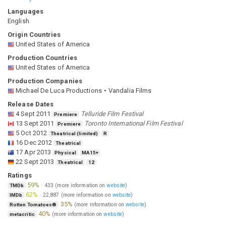
Languages
English
Origin Countries
United States of America
Production Countries
United States of America
Production Companies
Michael De Luca Productions
Vandalia Films
Release Dates
4 Sept 2011
Telluride Film Festival
Premiere
13 Sept 2011
Toronto International Film Festival
Premiere
5 Oct 2012
Theatrical (limited)
R
16 Dec 2012
Theatrical
17 Apr 2013
Physical
MA15+
22 Sept 2013
Theatrical
12
Ratings
59%
·
433
(more information on
website
)
TMDb
62%
·
22,887
(more information on
website
)
IMDb
35%
(more information on
website
)
Rotten Tomatoes®
40%
(more information on
website
)
metacritic