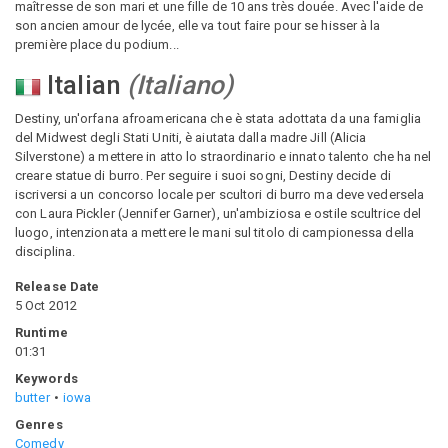
maîtresse de son mari et une fille de 10 ans très douée. Avec l'aide de
son ancien amour de lycée, elle va tout faire pour se hisser à la
première place du podium...
Italian
(
Italiano
)
Destiny, un'orfana afroamericana che è stata adottata da una famiglia
del Midwest degli Stati Uniti, è aiutata dalla madre Jill (Alicia
Silverstone) a mettere in atto lo straordinario e innato talento che ha nel
creare statue di burro. Per seguire i suoi sogni, Destiny decide di
iscriversi a un concorso locale per scultori di burro ma deve vedersela
con Laura Pickler (Jennifer Garner), un'ambiziosa e ostile scultrice del
luogo, intenzionata a mettere le mani sul titolo di campionessa della
disciplina.
Release Date
5 Oct 2012
Runtime
01:31
Keywords
butter
iowa
Genres
Comedy