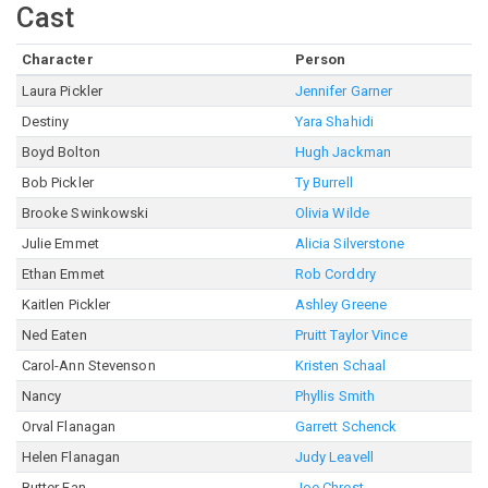
Cast
Character
Person
Laura Pickler
Jennifer Garner
Destiny
Yara Shahidi
Boyd Bolton
Hugh Jackman
Bob Pickler
Ty Burrell
Brooke Swinkowski
Olivia Wilde
Julie Emmet
Alicia Silverstone
Ethan Emmet
Rob Corddry
Kaitlen Pickler
Ashley Greene
Ned Eaten
Pruitt Taylor Vince
Carol-Ann Stevenson
Kristen Schaal
Nancy
Phyllis Smith
Orval Flanagan
Garrett Schenck
Helen Flanagan
Judy Leavell
Butter Fan
Joe Chrest