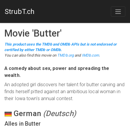
StrubT.ch
Movie
'
Butter
'
This product uses the TMDb and OMDb APIs but is not endorsed or
certified by either TMDb or OMDb.
You can also find this
movie
on
TMDb.org
and
IMDb.com
.
A comedy about sex, power and spreading the
wealth.
An adopted girl discovers her talent for butter carving and
finds herself pitted against an ambitious local woman in
their Iowa town's annual contest.
German
(
Deutsch
)
Alles in Butter