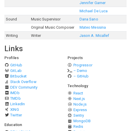
Jennifer Garner
Michael De Luca
Sound
Music Supervisor
Dana Sano
Original Music Composer
Mateo Messina
Writing
Writer
Jason A. Micallef
Links
Profiles
Projects
GitHub
Progressor
GitLab
– Demo
Bitbucket
– GitHub
Stack Overflow
Technology
DEV Community
IMDb
React
TMDb
Next.js
LinkedIn
Node.js
XING
Express
Twitter
Sentry
MongoDB
Education
Redis