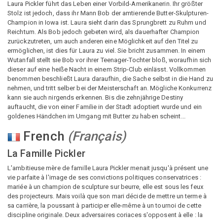
Laura Pickler führt das Leben einer Vorbild-Amerikanerin. Ihr größter
Stolz ist jedoch, dass ihr Mann Bob der amtierende Butter-Skulpturen-
Champion in Iowa ist. Laura sieht darin das Sprungbrett zu Ruhm und
Reichtum. Als Bob jedoch gebeten wird, als dauerhafter Champion
zurückzutreten, um auch anderen eine Möglichkeit auf den Titel zu
ermöglichen, ist dies für Laura zu viel. Sie bricht zusammen. In einem
Wutanfall stellt sie Bob vor ihrer Teenager-Tochter bloß, woraufhin sich
dieser auf eine heiße Nacht in einem Strip-Club einlässt. Vollkommen
benommen beschließt Laura daraufhin, die Sache selbst in die Hand zu
nehmen, und tritt selber bei der Meisterschaft an. Mögliche Konkurrenz
kann sie auch nirgends erkennen. Bis die zehnjährige Destiny
auftaucht, die von einer Familie in der Stadt adoptiert wurde und ein
goldenes Händchen im Umgang mit Butter zu haben scheint...
French
(
Français
)
La Famille Pickler
L'ambitieuse mère de famille Laura Pickler menait jusqu'à présent une
vie parfaite à l'image de ses convictions politiques conservatrices :
mariée à un champion de sculpture sur beurre, elle est sous les feux
des projecteurs. Mais voilà que son mari décide de mettre un terme à
sa carrière, la poussant à participer elle-même à un tournoi de cette
discipline originale. Deux adversaires coriaces s'opposent à elle : la