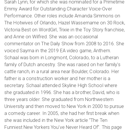
Sarah Lynn, for which she was nominated for a Primetime
Emmy Award for Outstanding Character Voice-Over
Performance. Other roles include Amanda Simmons on
The Hotwives of Orlando, Hazel Wassername on 30 Rock,
Victoria Best on WordGirl, Trixie in the Toy Story franchise,
and Anne on Wilfred. She was an occasional
commentator on The Daily Show from 2008 to 2016. She
voiced Sayrna in the 2019 EA video game, Anthem.
Schaal was born in Longmont, Colorado, to a Lutheran
family of Dutch ancestry. She was raised on her family's
cattle ranch, in a rural area near Boulder, Colorado. Her
father is a construction worker and her mother is a
secretary. Schaal attended Skyline High School where
she graduated in 1996. She has a brother, David, who is
three years older. She graduated from Northwestern
University and then moved to New York in 2000 to pursue
a comedy career. In 2005, she had her first break when
she was included in the New York article "The Ten
Funniest New Yorkers You've Never Heard Of". This page