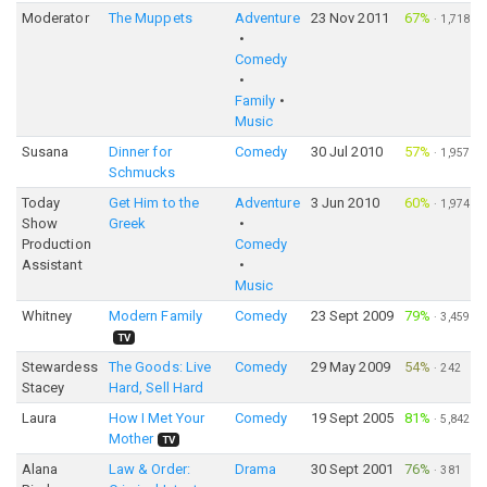
Moderator
The Muppets
Adventure
23 Nov 2011
67%
·
1,718
Comedy
Family
Music
Susana
Dinner for
Comedy
30 Jul 2010
57%
·
1,957
Schmucks
Today
Get Him to the
Adventure
3 Jun 2010
60%
·
1,974
Show
Greek
Production
Comedy
Assistant
Music
Whitney
Modern Family
Comedy
23 Sept 2009
79%
·
3,459
TV
Stewardess
The Goods: Live
Comedy
29 May 2009
54%
·
242
Stacey
Hard, Sell Hard
Laura
How I Met Your
Comedy
19 Sept 2005
81%
·
5,842
Mother
TV
Alana
Law & Order:
Drama
30 Sept 2001
76%
·
381