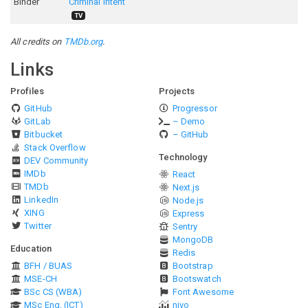
Binder
Criminal Intent
TV
All credits on
TMDb.org
.
Links
Profiles
Projects
GitHub
Progressor
GitLab
– Demo
Bitbucket
– GitHub
Stack Overflow
Technology
DEV Community
IMDb
React
TMDb
Next.js
LinkedIn
Node.js
XING
Express
Twitter
Sentry
MongoDB
Education
Redis
BFH / BUAS
Bootstrap
MSE-CH
Bootswatch
BSc CS (WBA)
Font Awesome
MSc Eng. (ICT)
nivo