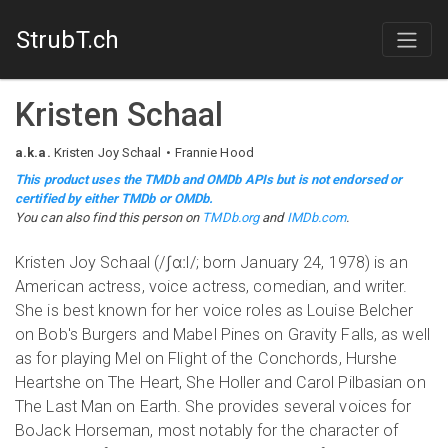
StrubT.ch
Kristen Schaal
a.k.a.
Kristen Joy Schaal
Frannie Hood
This product uses the TMDb and OMDb APIs but is not endorsed or
certified by either TMDb or OMDb.
You can also find this person on
TMDb.org
and
IMDb.com
.
Kristen Joy Schaal (/ʃɑːl/; born January 24, 1978) is an
American actress, voice actress, comedian, and writer.
She is best known for her voice roles as Louise Belcher
on Bob's Burgers and Mabel Pines on Gravity Falls, as well
as for playing Mel on Flight of the Conchords, Hurshe
Heartshe on The Heart, She Holler and Carol Pilbasian on
The Last Man on Earth. She provides several voices for
BoJack Horseman, most notably for the character of