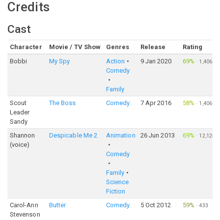
Credits
Cast
Character
Movie / TV Show
Genres
Release
Rating
Bobbi
My Spy
Action
9 Jan 2020
69%
·
1,406
Comedy
Family
Scout
The Boss
Comedy
7 Apr 2016
58%
·
1,406
Leader
Sandy
Shannon
Despicable Me 2
Animation
26 Jun 2013
69%
·
12,125
(voice)
Comedy
Family
Science
Fiction
Carol-Ann
Butter
Comedy
5 Oct 2012
59%
·
433
Stevenson