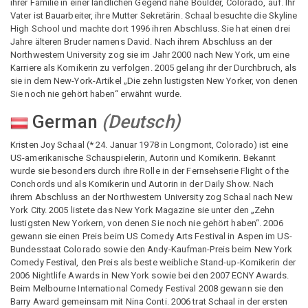
ihrer Familie in einer ländlichen Gegend nahe Boulder, Colorado, auf. Ihr
Vater ist Bauarbeiter, ihre Mutter Sekretärin. Schaal besuchte die Skyline
High School und machte dort 1996 ihren Abschluss. Sie hat einen drei
Jahre älteren Bruder namens David. Nach ihrem Abschluss an der
Northwestern University zog sie im Jahr 2000 nach New York, um eine
Karriere als Komikerin zu verfolgen. 2005 gelang ihr der Durchbruch, als
sie in dem New-York-Artikel „Die zehn lustigsten New Yorker, von denen
Sie noch nie gehört haben“ erwähnt wurde.
German
(
Deutsch
)
Kristen Joy Schaal (* 24. Januar 1978 in Longmont, Colorado) ist eine
US-amerikanische Schauspielerin, Autorin und Komikerin. Bekannt
wurde sie besonders durch ihre Rolle in der Fernsehserie Flight of the
Conchords und als Komikerin und Autorin in der Daily Show. Nach
ihrem Abschluss an der Northwestern University zog Schaal nach New
York City. 2005 listete das New York Magazine sie unter den „Zehn
lustigsten New Yorkern, von denen Sie noch nie gehört haben“. 2006
gewann sie einen Preis beim US Comedy Arts Festival in Aspen im US-
Bundesstaat Colorado sowie den Andy-Kaufman-Preis beim New York
Comedy Festival, den Preis als beste weibliche Stand-up-Komikerin der
2006 Nightlife Awards in New York sowie bei den 2007 ECNY Awards.
Beim Melbourne International Comedy Festival 2008 gewann sie den
Barry Award gemeinsam mit Nina Conti. 2006 trat Schaal in der ersten