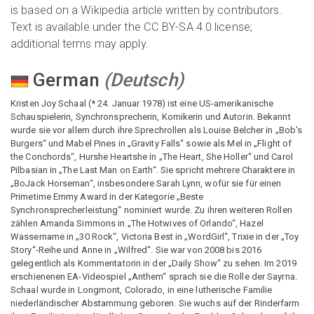
is based on a Wikipedia article written by contributors.
Text is available under the CC BY-SA 4.0 license;
additional terms may apply.
German
(
Deutsch
)
Kristen Joy Schaal (* 24. Januar 1978) ist eine US-amerikanische
Schauspielerin, Synchronsprecherin, Komikerin und Autorin. Bekannt
wurde sie vor allem durch ihre Sprechrollen als Louise Belcher in „Bob’s
Burgers“ und Mabel Pines in „Gravity Falls“ sowie als Mel in „Flight of
the Conchords“, Hurshe Heartshe in „The Heart, She Holler“ und Carol
Pilbasian in „The Last Man on Earth“. Sie spricht mehrere Charaktere in
„BoJack Horseman“, insbesondere Sarah Lynn, wofür sie für einen
Primetime Emmy Award in der Kategorie „Beste
Synchronsprecherleistung“ nominiert wurde. Zu ihren weiteren Rollen
zählen Amanda Simmons in „The Hotwives of Orlando“, Hazel
Wassername in „30 Rock“, Victoria Best in „WordGirl“, Trixie in der „Toy
Story“-Reihe und Anne in „Wilfred“. Sie war von 2008 bis 2016
gelegentlich als Kommentatorin in der „Daily Show“ zu sehen. Im 2019
erschienenen EA-Videospiel „Anthem“ sprach sie die Rolle der Sayrna.
Schaal wurde in Longmont, Colorado, in eine lutherische Familie
niederländischer Abstammung geboren. Sie wuchs auf der Rinderfarm