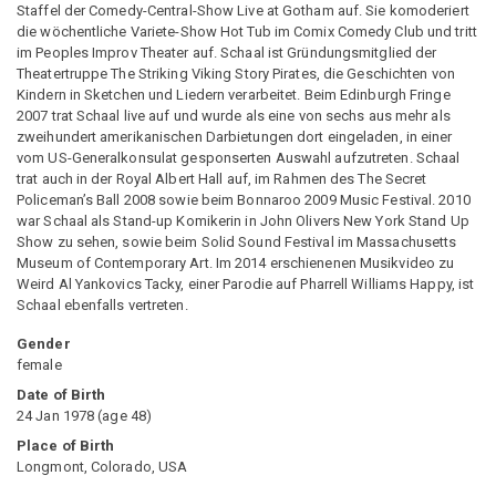
Staffel der Comedy-Central-Show Live at Gotham auf. Sie komoderiert
die wöchentliche Variete-Show Hot Tub im Comix Comedy Club und tritt
im Peoples Improv Theater auf. Schaal ist Gründungsmitglied der
Theatertruppe The Striking Viking Story Pirates, die Geschichten von
Kindern in Sketchen und Liedern verarbeitet. Beim Edinburgh Fringe
2007 trat Schaal live auf und wurde als eine von sechs aus mehr als
zweihundert amerikanischen Darbietungen dort eingeladen, in einer
vom US-Generalkonsulat gesponserten Auswahl aufzutreten. Schaal
trat auch in der Royal Albert Hall auf, im Rahmen des The Secret
Policeman’s Ball 2008 sowie beim Bonnaroo 2009 Music Festival. 2010
war Schaal als Stand-up Komikerin in John Olivers New York Stand Up
Show zu sehen, sowie beim Solid Sound Festival im Massachusetts
Museum of Contemporary Art. Im 2014 erschienenen Musikvideo zu
Weird Al Yankovics Tacky, einer Parodie auf Pharrell Williams Happy, ist
Schaal ebenfalls vertreten.
Gender
female
Date of Birth
24 Jan 1978
(
age
48
)
Place of Birth
Longmont, Colorado, USA