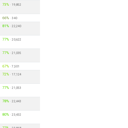
73%
·
19,852
66%
·
340
81%
·
22,240
77%
·
20,622
77%
·
21,035
67%
·
7,501
72%
·
17,124
77%
·
21,053
78%
·
22,443
80%
·
23,432
77%