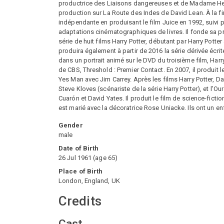
productrice des Liaisons dangereuses et de Madame Hend
production sur La Route des Indes de David Lean. À la fin
indépendante en produisant le film Juice en 1992, suivi
adaptations cinématographiques de livres. Il fonde sa pr
série de huit films Harry Potter, débutant par Harry Potter
produira également à partir de 2016 la série dérivée écri
dans un portrait animé sur le DVD du troisième film, Harr
de CBS, Threshold : Premier Contact. En 2007, il produit 
Yes Man avec Jim Carrey. Après les films Harry Potter, Da
Steve Kloves (scénariste de la série Harry Potter), et l'
Cuarón et David Yates. Il produit le film de science-fictio
est marié avec la décoratrice Rose Uniacke. Ils ont un en
Gender
male
Date of Birth
26 Jul 1961
(
age
65
)
Place of Birth
London, England, UK
Credits
Cast