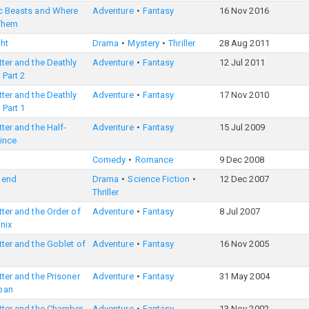
ic Beasts and Where
Adventure
Fantasy
16 Nov 2016
 Them
ht
Drama
Mystery
Thriller
28 Aug 2011
tter and the Deathly
Adventure
Fantasy
12 Jul 2011
 Part 2
tter and the Deathly
Adventure
Fantasy
17 Nov 2010
 Part 1
tter and the Half-
Adventure
Fantasy
15 Jul 2009
ince
Comedy
Romance
9 Dec 2008
gend
Drama
Science Fiction
12 Dec 2007
Thriller
tter and the Order of
Adventure
Fantasy
8 Jul 2007
nix
tter and the Goblet of
Adventure
Fantasy
16 Nov 2005
tter and the Prisoner
Adventure
Fantasy
31 May 2004
ban
tter and the Chamber
Adventure
Fantasy
13 Nov 2002