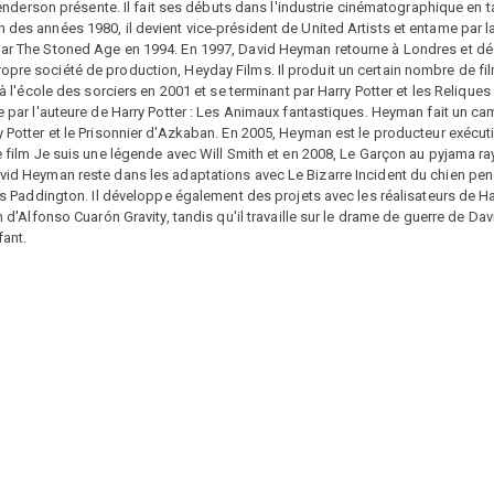
erson présente. Il fait ses débuts dans l'industrie cinématographique en t
 des années 1980, il devient vice-président de United Artists et entame par la
 par The Stoned Age en 1994. En 1997, David Heyman retourne à Londres et d
opre société de production, Heyday Films. Il produit un certain nombre de fi
 à l'école des sorciers en 2001 et se terminant par Harry Potter et les Reliques 
te par l'auteure de Harry Potter : Les Animaux fantastiques. Heyman fait un ca
y Potter et le Prisonnier d'Azkaban. En 2005, Heyman est le producteur exécutif
le film Je suis une légende avec Will Smith et en 2008, Le Garçon au pyjama r
vid Heyman reste dans les adaptations avec Le Bizarre Incident du chien penda
Ours Paddington. Il développe également des projets avec les réalisateurs de Ha
n d'Alfonso Cuarón Gravity, tandis qu'il travaille sur le drame de guerre de Davi
fant.