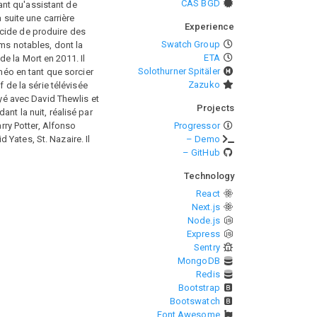
CAS BGD
ant qu'assistant de
 suite une carrière
Experience
écide de produire des
Swatch Group
lms notables, dont la
ETA
de la Mort en 2011. Il
Solothurner Spitäler
méo en tant que sorcier
Zazuko
 de la série télévisée
ayé avec David Thewlis et
Projects
nt la nuit, réalisé par
rry Potter, Alfonso
Progressor
d Yates, St. Nazaire. Il
– Demo
– GitHub
Technology
React
Next.js
Node.js
Express
Sentry
MongoDB
Redis
Bootstrap
Bootswatch
Font Awesome