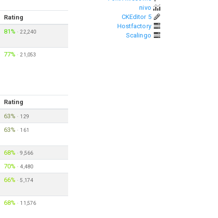
nivo
CKEditor 5
Rating
Hostfactory
81%
·
22,240
Scalingo
77%
·
21,053
Rating
63%
·
129
63%
·
161
68%
·
9,566
70%
·
4,480
66%
·
5,174
68%
·
11,576