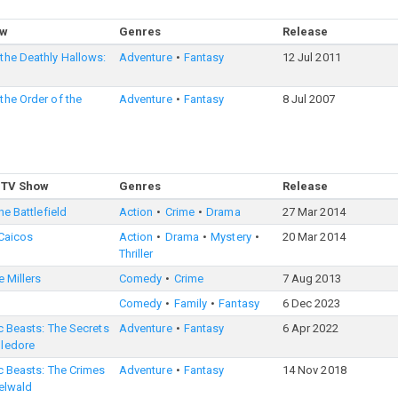
ow
Genres
Release
 the Deathly Hallows:
Adventure
Fantasy
12 Jul 2011
 the Order of the
Adventure
Fantasy
8 Jul 2007
 TV Show
Genres
Release
he Battlefield
Action
Crime
Drama
27 Mar 2014
Caicos
Action
Drama
Mystery
20 Mar 2014
Thriller
e Millers
Comedy
Crime
7 Aug 2013
Comedy
Family
Fantasy
6 Dec 2023
c Beasts: The Secrets
Adventure
Fantasy
6 Apr 2022
ledore
c Beasts: The Crimes
Adventure
Fantasy
14 Nov 2018
elwald