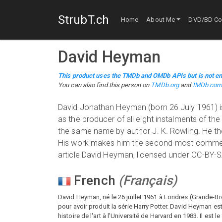
StrubT.ch
Home
About Me
DVD/BD Col
David Heyman
This product uses the TMDb and OMDb APIs but is not en
You can also find this person on
TMDb.org
and
IMDb.co
David Jonathan Heyman (born 26 July 1961) is
as the producer of all eight instalments of the
the same name by author J. K. Rowling. He then
His work makes him the second-most commercia
article David Heyman, licensed under CC-BY-SA, 
French
(
Français
)
David Heyman, né le 26 juillet 1961 à Londres (Grande-Br
pour avoir produit la série Harry Potter. David Heyman e
histoire de l'art à l'Université de Harvard en 1983. Il e