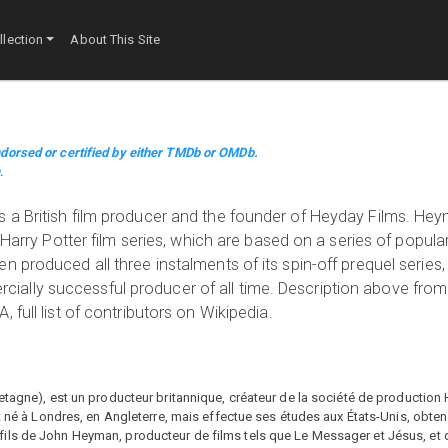
lection
About This Site
dorsed or certified by either TMDb or OMDb.
m
.
 a British film producer and the founder of Heyday Films. He
 Harry Potter film series, which are based on a series of popula
 produced all three instalments of its spin-off prequel series,
lly successful producer of all time. Description above from
full list of contributors on Wikipedia.
etagne), est un producteur britannique, créateur de la société de production
st né à Londres, en Angleterre, mais effectue ses études aux États-Unis, obte
st le fils de John Heyman, producteur de films tels que Le Messager et Jésus, 