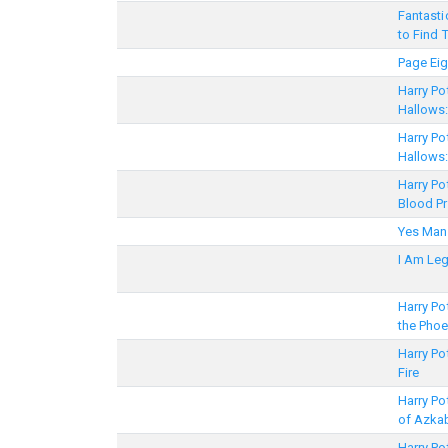
Fantast
to Find
Page Eig
Harry Po
Hallows:
Harry Po
Hallows:
Harry Po
Blood Pr
Yes Man
I Am Le
Harry Po
the Phoe
Harry Po
Fire
Harry Po
of Azka
Harry Po