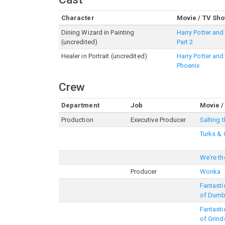
Character
Movie / TV Sh
Dining Wizard in Painting
Harry Potter and
(uncredited)
Part 2
Healer in Portrait (uncredited)
Harry Potter and
Phoenix
Crew
Department
Job
Movie /
Production
Executive Producer
Salting t
Turks & 
We're th
Producer
Wonka
Fantasti
of Dumb
Fantasti
of Grind