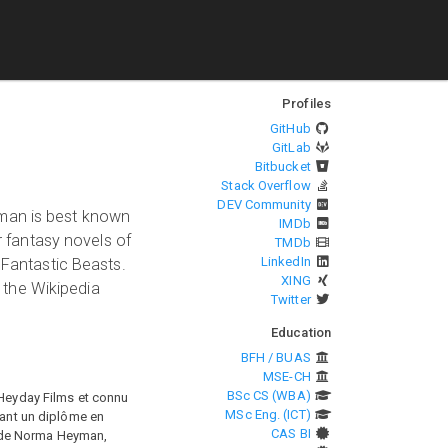
Profiles
GitHub
GitLab
Bitbucket
Stack Overflow
DEV Community
yman is best known
IMDb
r fantasy novels of
TMDb
LinkedIn
 Fantastic Beasts.
XING
 the Wikipedia
Twitter
Education
BFH / BUAS
MSE-CH
BSc CS (WBA)
 Heyday Films et connu
MSc Eng. (ICT)
nant un diplôme en
CAS BI
et de Norma Heyman,