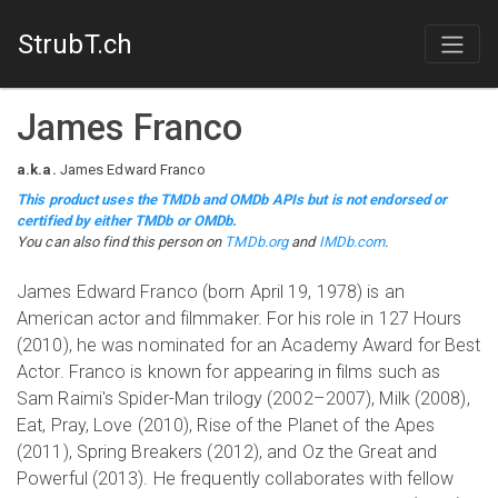
StrubT.ch
James Franco
a.k.a.
James Edward Franco
This product uses the TMDb and OMDb APIs but is not endorsed or
certified by either TMDb or OMDb.
You can also find this person on
TMDb.org
and
IMDb.com
.
James Edward Franco (born April 19, 1978) is an
American actor and filmmaker. For his role in 127 Hours
(2010), he was nominated for an Academy Award for Best
Actor. Franco is known for appearing in films such as
Sam Raimi's Spider-Man trilogy (2002–2007), Milk (2008),
Eat, Pray, Love (2010), Rise of the Planet of the Apes
(2011), Spring Breakers (2012), and Oz the Great and
Powerful (2013). He frequently collaborates with fellow