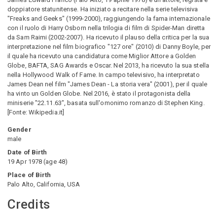
doppiatore statunitense. Ha iniziato a recitare nella serie televisiva
"Freaks and Geeks" (1999-2000), raggiungendo la fama internazionale
con il ruolo di Harry Osborn nella trilogia di film di Spider-Man diretta
da Sam Raimi (2002-2007). Ha ricevuto il plauso della critica per la sua
interpretazione nel film biografico "127 ore" (2010) di Danny Boyle, per
il quale ha ricevuto una candidatura come Miglior Attore a Golden
Globe, BAFTA, SAG Awards e Oscar. Nel 2013, ha ricevuto la sua stella
nella Hollywood Walk of Fame. In campo televisivo, ha interpretato
James Dean nel film "James Dean - La storia vera" (2001), per il quale
ha vinto un Golden Globe. Nel 2016, è stato il protagonista della
miniserie "22.11.63", basata sull'omonimo romanzo di Stephen King.
[Fonte: Wikipedia.it]
Gender
male
Date of Birth
19 Apr 1978
(
age
48
)
Place of Birth
Palo Alto, California, USA
Credits