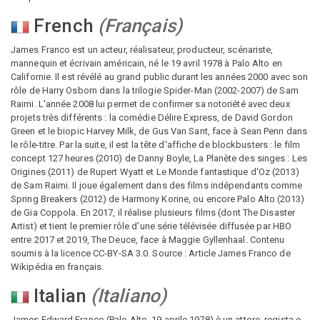
French
(
Français
)
James Franco est un acteur, réalisateur, producteur, scénariste,
mannequin et écrivain américain, né le 19 avril 1978 à Palo Alto en
Californie. Il est révélé au grand public durant les années 2000 avec son
rôle de Harry Osborn dans la trilogie Spider-Man (2002-2007) de Sam
Raimi. L'année 2008 lui permet de confirmer sa notoriété avec deux
projets très différents : la comédie Délire Express, de David Gordon
Green et le biopic Harvey Milk, de Gus Van Sant, face à Sean Penn dans
le rôle-titre. Par la suite, il est la tête d'affiche de blockbusters : le film
concept 127 heures (2010) de Danny Boyle, La Planète des singes : Les
Origines (2011) de Rupert Wyatt et Le Monde fantastique d'Oz (2013)
de Sam Raimi. Il joue également dans des films indépendants comme
Spring Breakers (2012) de Harmony Korine, ou encore Palo Alto (2013)
de Gia Coppola. En 2017, il réalise plusieurs films (dont The Disaster
Artist) et tient le premier rôle d'une série télévisée diffusée par HBO
entre 2017 et 2019, The Deuce, face à Maggie Gyllenhaal. Contenu
soumis à la licence CC-BY-SA 3.0. Source : Article James Franco de
Wikipédia en français.
Italian
(
Italiano
)
James Edward Franco (Palo Alto, 19 aprile 1978) è un attore, regista e