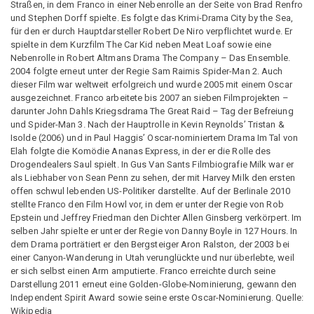
Straßen, in dem Franco in einer Nebenrolle an der Seite von Brad Renfro
und Stephen Dorff spielte. Es folgte das Krimi-Drama City by the Sea,
für den er durch Hauptdarsteller Robert De Niro verpflichtet wurde. Er
spielte in dem Kurzfilm The Car Kid neben Meat Loaf sowie eine
Nebenrolle in Robert Altmans Drama The Company – Das Ensemble.
2004 folgte erneut unter der Regie Sam Raimis Spider-Man 2. Auch
dieser Film war weltweit erfolgreich und wurde 2005 mit einem Oscar
ausgezeichnet. Franco arbeitete bis 2007 an sieben Filmprojekten –
darunter John Dahls Kriegsdrama The Great Raid – Tag der Befreiung
und Spider-Man 3. Nach der Hauptrolle in Kevin Reynolds’ Tristan &
Isolde (2006) und in Paul Haggis’ Oscar-nominiertem Drama Im Tal von
Elah folgte die Komödie Ananas Express, in der er die Rolle des
Drogendealers Saul spielt. In Gus Van Sants Filmbiografie Milk war er
als Liebhaber von Sean Penn zu sehen, der mit Harvey Milk den ersten
offen schwul lebenden US-Politiker darstellte. Auf der Berlinale 2010
stellte Franco den Film Howl vor, in dem er unter der Regie von Rob
Epstein und Jeffrey Friedman den Dichter Allen Ginsberg verkörpert. Im
selben Jahr spielte er unter der Regie von Danny Boyle in 127 Hours. In
dem Drama porträtiert er den Bergsteiger Aron Ralston, der 2003 bei
einer Canyon-Wanderung in Utah verunglückte und nur überlebte, weil
er sich selbst einen Arm amputierte. Franco erreichte durch seine
Darstellung 2011 erneut eine Golden-Globe-Nominierung, gewann den
Independent Spirit Award sowie seine erste Oscar-Nominierung. Quelle:
Wikipedia