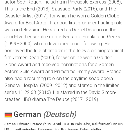
actor Seth Rogen, including in Pineapple Express (2008),
This Is the End (2013), Sausage Party (2016), and The
Disaster Artist (2017), for which he won a Golden Globe
Award for Best Actor. Franco's first prominent acting role
was on television. He starred as Daniel Desario on the
short-lived ensemble comedy-drama Freaks and Geeks
(1999–2000), which developed a cult following. He
portrayed the title character in the television biographical
film James Dean (2001), for which he won a Golden
Globe Award and received nominations for a Screen
Actors Guild Award and Primetime Emmy Award. Franco
also had a recurring role on the daytime soap opera
General Hospital (2009–2012) and starred in the limited
series 11.22.63 (2016). He starred in the David Simon-
created HBO drama The Deuce (2017–2019).
German
(
Deutsch
)
James Edward Franco (* 19. April 1978 in Palo Alto, Kalifornien) ist ein
US-amerikanischer Schauspieler, Regisseur, Schriftsteller,