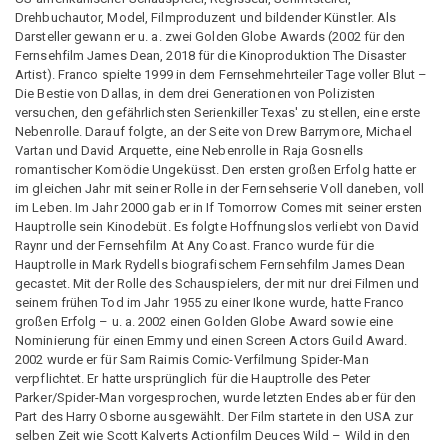
Drehbuchautor, Model, Filmproduzent und bildender Künstler. Als
Darsteller gewann er u. a. zwei Golden Globe Awards (2002 für den
Fernsehfilm James Dean, 2018 für die Kinoproduktion The Disaster
Artist). Franco spielte 1999 in dem Fernsehmehrteiler Tage voller Blut –
Die Bestie von Dallas, in dem drei Generationen von Polizisten
versuchen, den gefährlichsten Serienkiller Texas' zu stellen, eine erste
Nebenrolle. Darauf folgte, an der Seite von Drew Barrymore, Michael
Vartan und David Arquette, eine Nebenrolle in Raja Gosnells
romantischer Komödie Ungeküsst. Den ersten großen Erfolg hatte er
im gleichen Jahr mit seiner Rolle in der Fernsehserie Voll daneben, voll
im Leben. Im Jahr 2000 gab er in If Tomorrow Comes mit seiner ersten
Hauptrolle sein Kinodebüt. Es folgte Hoffnungslos verliebt von David
Raynr und der Fernsehfilm At Any Coast. Franco wurde für die
Hauptrolle in Mark Rydells biografischem Fernsehfilm James Dean
gecastet. Mit der Rolle des Schauspielers, der mit nur drei Filmen und
seinem frühen Tod im Jahr 1955 zu einer Ikone wurde, hatte Franco
großen Erfolg – u. a. 2002 einen Golden Globe Award sowie eine
Nominierung für einen Emmy und einen Screen Actors Guild Award.
2002 wurde er für Sam Raimis Comic-Verfilmung Spider-Man
verpflichtet. Er hatte ursprünglich für die Hauptrolle des Peter
Parker/Spider-Man vorgesprochen, wurde letzten Endes aber für den
Part des Harry Osborne ausgewählt. Der Film startete in den USA zur
selben Zeit wie Scott Kalverts Actionfilm Deuces Wild – Wild in den