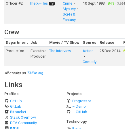
Officer #2
The X-Files
Crime
10 Sept 1993
84%
·
3,654
TV
Mystery
Sci-Fi &
Fantasy
Crew
Department
Job
Movie / TV Show
Genres
Release
Ra
Production
Executive
The Interview
Action
25 Dec 2014
62
Producer
Comedy
All credits on
TMDb.org
.
Links
Profiles
Projects
GitHub
Progressor
GitLab
– Demo
Bitbucket
– GitHub
Stack Overflow
Technology
DEV Community
IMDb
React