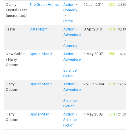
Danny
The Green Hornet
Action
12 Jan 2011
56%
·
3,530
Crystal Cleer
Comedy
(uncredited)
Crime
Taste
Date Night
Action
8 Apr 2010
61%
·
3,113
Adventure
Comedy
New Goblin
Spider-Man 3
Action
1 May 2007
65%
·
15,501
/ Harry
Adventure
Osborn
Science
Fiction
Harry
Spider-Man 2
Action
25 Jun 2004
73%
·
16,653
Osborn
Adventure
Science
Fiction
Harry
Spider-Man
Action
1 May 2002
73%
·
21,055
Osborn
Science
Fiction