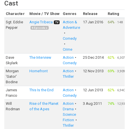
Cast
Character
Movie / TV Show
Genres
Release
Rating
Sgt. Eddie
Angie Tribeca
Action &
17 Jan 2016
64%
·
148
TV
Pepper
Adventure
6
Episodes
Comedy
Crime
Dave
The Interview
Action
25 Dec 2014
62%
·
6,307
Skylark
Comedy
Morgan
Homefront
Action
12 Nov 2013
69%
·
3,909
'Gator'
Thriller
Bodine
James
This Is the End
Action
12 Jun 2013
62%
·
6,940
Franco
Comedy
Will
Rise of the Planet
Action
3 Aug 2011
74%
·
12,933
Rodman
of the Apes
Drama
Science
Fiction
Thriller