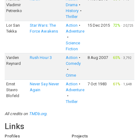
Vladimir
Drama
Petrenko
History
Thriller
Lor San
Star Wars: The
Action
15 Dec 2015
72%
·
20,725
Tekka
Force Awakens
Adventure
Science
Fiction
Varden
Rush Hour 3
Action
8 Aug 2007
65%
·
3,792
Reynard
Comedy
Crime
Ernst
Never Say Never
Action
7 Oct 1983
61%
·
1,648
Stavro
Again
Adventure
Blofeld
Thriller
All credits on
TMDb.org
.
Links
Profiles
Projects