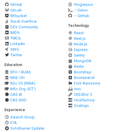
GitHub
Progressor
GitLab
– Demo
Bitbucket
– GitHub
Stack Overflow
Technology
DEV Community
IMDb
React
TMDb
Next.js
LinkedIn
Node.js
XING
Express
Twitter
Sentry
MongoDB
Education
Redis
BFH / BUAS
Bootstrap
MSE-CH
Bootswatch
BSc CS (WBA)
Font Awesome
MSc Eng. (ICT)
nivo
CAS BI
CKEditor 5
CAS BGD
Hostfactory
Scalingo
Experience
Swatch Group
ETA
Solothurner Spitäler