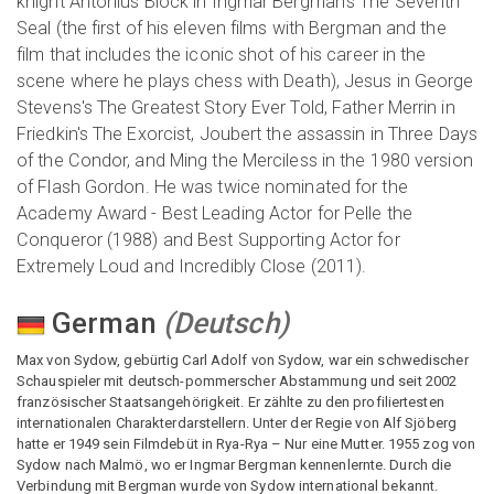
knight Antonius Block in Ingmar Bergman's The Seventh
Seal (the first of his eleven films with Bergman and the
film that includes the iconic shot of his career in the
scene where he plays chess with Death), Jesus in George
Stevens's The Greatest Story Ever Told, Father Merrin in
Friedkin's The Exorcist, Joubert the assassin in Three Days
of the Condor, and Ming the Merciless in the 1980 version
of Flash Gordon. He was twice nominated for the
Academy Award - Best Leading Actor for Pelle the
Conqueror (1988) and Best Supporting Actor for
Extremely Loud and Incredibly Close (2011).
German
(
Deutsch
)
Max von Sydow, gebürtig Carl Adolf von Sydow, war ein schwedischer
Schauspieler mit deutsch-pommerscher Abstammung und seit 2002
französischer Staatsangehörigkeit. Er zählte zu den profiliertesten
internationalen Charakterdarstellern. Unter der Regie von Alf Sjöberg
hatte er 1949 sein Filmdebüt in Rya-Rya – Nur eine Mutter. 1955 zog von
Sydow nach Malmö, wo er Ingmar Bergman kennenlernte. Durch die
Verbindung mit Bergman wurde von Sydow international bekannt.