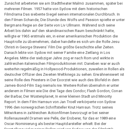
Zunächst arbeiteten sie am Stadttheater Malmö zusammen, später bei
mehreren Filmen. 1957 hatte von Sydow mit dem historischen
Filmdrama Das siebente Siegel seinen internationalen Durchbruch. In
den Filmen Schande, Die Stunde des Wolfs und Passion spielte er unter
Bergmans Regie an der Seite von Liv Ullmann. Während sich seine
Arbeit bis dahin auf den skandinavischen Raum beschränkt hatte,
willigte er 1965 erstmals ein, in einer amerikanischen Produktion die
Hauptrolle zu übernehmen; dabei handelte es sich um die Rolle Jesu
Christi in George Stevens’ Film Die größte Geschichte aller Zeiten.
Danach lebte von Sydow mit seiner Familie eine Zeitlang in Los
Angeles. Mitte der siebziger Jahre zog er nach Rom und wirkte in
zahlreichen italienischen Filmproduktionen mit. Daneben war er auch
weiterhin regelmäßig in Hollywood-Produktionen, zuweilen in Rollen als
deutscher Offizier des Zweiten Weltkriegs zu sehen. Erwähnenswert ist
seine Rolle des Priesters in Der Exorzist wie auch des Blofeld in dem
James-Bond-Film Sag niemals nie. Weitere Rollen übernahm er unter
anderem in Filmen wie Die drei Tage des Condor, Flash Gordon, Conan
der Barbar, Der Wüstenplanet, In einer kleinen Stadt und Minority
Report. In dem Film Hamsun von Jan Troell verkörperte von Sydow
1996 den norwegischen Schriftsteller Knut Hamsun. Trotz seines
Mitwirkens in zahlreichen Actionfilmen bevorzugt er bei seiner
Rollenauswahl Dramen wie Pelle, der Eroberer, für das er 1989 eine
Oscar-Nominierung als bester Hauptdarsteller erhielt. Bei der