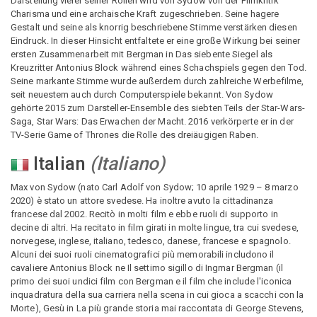
Darstellung vieler seiner Rollen wird von Sydow von der Filmkritik
Charisma und eine archaische Kraft zugeschrieben. Seine hagere
Gestalt und seine als knorrig beschriebene Stimme verstärken diesen
Eindruck. In dieser Hinsicht entfaltete er eine große Wirkung bei seiner
ersten Zusammenarbeit mit Bergman in Das siebente Siegel als
Kreuzritter Antonius Block während eines Schachspiels gegen den Tod.
Seine markante Stimme wurde außerdem durch zahlreiche Werbefilme,
seit neuestem auch durch Computerspiele bekannt. Von Sydow
gehörte 2015 zum Darsteller-Ensemble des siebten Teils der Star-Wars-
Saga, Star Wars: Das Erwachen der Macht. 2016 verkörperte er in der
TV-Serie Game of Thrones die Rolle des dreiäugigen Raben.
Italian
(
Italiano
)
Max von Sydow (nato Carl Adolf von Sydow; 10 aprile 1929 – 8 marzo
2020) è stato un attore svedese. Ha inoltre avuto la cittadinanza
francese dal 2002. Recitò in molti film e ebbe ruoli di supporto in
decine di altri. Ha recitato in film girati in molte lingue, tra cui svedese,
norvegese, inglese, italiano, tedesco, danese, francese e spagnolo.
Alcuni dei suoi ruoli cinematografici più memorabili includono il
cavaliere Antonius Block ne Il settimo sigillo di Ingmar Bergman (il
primo dei suoi undici film con Bergman e il film che include l'iconica
inquadratura della sua carriera nella scena in cui gioca a scacchi con la
Morte), Gesù in La più grande storia mai raccontata di George Stevens,