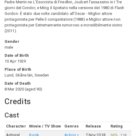
Padre Merrin ne L'Esorcista di Friedkin, Joubert l'assassino in I Tre
giorni del Condor, e Ming il Spietato nella versione del 1980 di Flash
Gordon. È stato due volte candidato all'Oscar - Miglior attore
protagonista per Pelle il conquistatore (1988) e Miglior attore non
protagonista per Estremamente rumoroso e incredibilmente vicino
(2011).
Gender
male
Date of Birth
10 Apr 1929
Place of Birth
Lund, Skåne län, Sweden
Date of Death
8 Mar 2020
(
aged
90
)
Credits
Cast
Character
Movie / TV Show
Genres
Release
Rating
Admiral
Kursk
Action
7 Nov 2018
66%
·
718