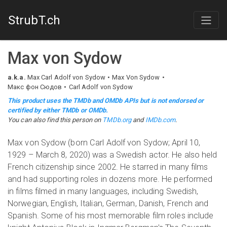
StrubT.ch
Max von Sydow
a.k.a.
Max Carl Adolf von Sydow
Max Von Sydow
Макс фон Сюдов
Carl Adolf von Sydow
This product uses the TMDb and OMDb APIs but is not endorsed or
certified by either TMDb or OMDb.
You can also find this person on
TMDb.org
and
IMDb.com
.
Max von Sydow (born Carl Adolf von Sydow; April 10,
1929 – March 8, 2020) was a Swedish actor. He also held
French citizenship since 2002. He starred in many films
and had supporting roles in dozens more. He performed
in films filmed in many languages, including Swedish,
Norwegian, English, Italian, German, Danish, French and
Spanish. Some of his most memorable film roles include