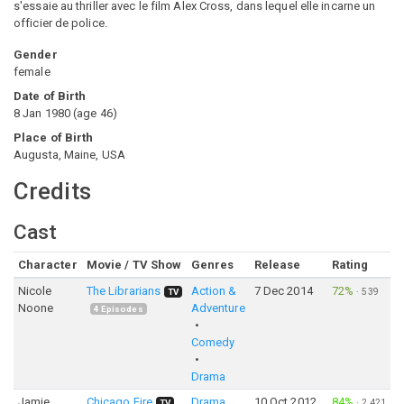
s'essaie au thriller avec le film Alex Cross, dans lequel elle incarne un
officier de police.
Gender
female
Date of Birth
8 Jan 1980
(
age
46
)
Place of Birth
Augusta, Maine, USA
Credits
Cast
Character
Movie / TV Show
Genres
Release
Rating
Nicole
The Librarians
Action &
7 Dec 2014
72%
·
539
TV
Noone
Adventure
4
Episodes
Comedy
Drama
Jamie
Chicago Fire
Drama
10 Oct 2012
84%
·
2,421
TV