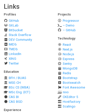
Links
Profiles
Projects
GitHub
Progressor
GitLab
– Demo
Bitbucket
– GitHub
Stack Overflow
Technology
DEV Community
IMDb
React
TMDb
Next.js
LinkedIn
Node.js
XING
Express
Twitter
Sentry
MongoDB
Education
Redis
BFH / BUAS
Bootstrap
MSE-CH
Bootswatch
BSc CS (WBA)
Font Awesome
MSc Eng. (ICT)
nivo
CAS BI
CKEditor 5
CAS BGD
Hostfactory
Scalingo
Experience