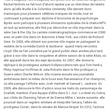
Rachel Nichols se fait tout d’abord repérer par un chercheur de talents
alors qu’elle étudie à la Columbia University. Elle devient donc
mannequin pour plusieurs célèbres marques de mode, tout en
continuant à préparer son diplôme d’économie et de psychologie.
Après avoir participé à plusieurs émissions spéciales de la chaîne MTV
en tant qu'animatrice, elle finit par décrocher un rôle important dans la
série Sex & the City. Sa carrière cinématographique commence en 2000
avec un petit rôle dans Un Automne à New York, aux côtés de Richard
Gere. En 2003, elle obtient son premier rôle majeur en partageant la
vedette de la comédie Dumb & dumberer : quand Harry rencontra
Lloyd. Elle se fait connaître par le grand public deux années plus tard,
grâce à son rôle dans la cinquième et ultime saison de la série Alias, où
elle apparaît dans les dix-sept épisodes. En 2007, elle donne la
réplique à de prestigieux acteurs hollywoodiens tels que Tom Hanks,
Philip Seymour Hoffman et Julia Roberts dans le film politique La
Guerre selon Charlie Wilson. Elle incarne ensuite une journaliste
ambitieuse dans le milieu de la boxe avec Renaissance d'un champion,
où elle partage l'affiche avec Josh Hartnett et Samuel L. Jackson. En
2009, elle découvre le film d'action sous les traits du personnage de
Scarlett, membre d'une équipe d'élite dans G.I. Joe - Le réveil du Cobra,
aux côtés de Channing Tatum et de Sienna Miller. L'année suivante, elle
poursuit dans un registre similaire et interprète Tamara, l’alliée du
prodigieux Conan, dans le remake de Marcus Nispel. En 2012, l'actrice