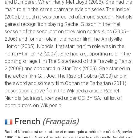
and Dumberer: When Harry Met Lloyd (2003). She had the
main role in the crime drama television series The Inside
(2005), though it was cancelled after one season. Nichols
gained recognition playing Rachel Gibson in the final
season of the serial action television series Alias (2005–
2006) and for her role in the horror film The Amityville
Horror (2005). Nichols' first starring film role was in the
horror–thriller P2 (2007). She had a supporting role in the
coming-of-age film The Sisterhood of the Traveling Pants
2 (2008) and appeared in Star Trek (2009). She starred in
the action film G.I. Joe: The Rise of Cobra (2009) and in
the sword and sorcery film Conan the Barbarian (2011).
Description above from the Wikipedia article Rachel
Nichols (actress), licensed under CC-BY-SA, full list of
contributors on Wikipedia
French
(
Français
)
Rachel Nichols est une actrice et mannequin américaine née le 8 janvier
1980 à Augusta. Née à Augusta, une petite ville de Nouvelle-Angleterre,