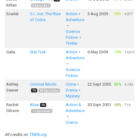
Killian
6
Episodes
Scarlet
G.I. Joe: The Rise
Action
3 Aug 2009
58%
·
4,977
of Cobra
Adventure
Science
Fiction
Thriller
Galia
Star Trek
Action
6 May 2009
74%
·
10,618
Adventure
Science
Fiction
Ashley
Criminal Minds
Crime
22 Sept 2005
83%
·
4,143
Seaver
Drama
TV
24
Episodes
Mystery
Rachel
Alias
Action &
30 Sept 2001
68%
·
714
TV
Gibson
Adventure
17
Episodes
Drama
All credits on
TMDb.org
.