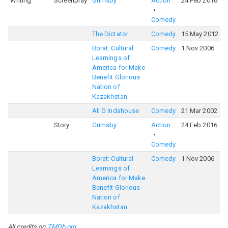
Writing
Screenplay
Grimsby
Action
24 Feb 2016
5
Comedy
The Dictator
Comedy
15 May 2012
6
Borat: Cultural
Comedy
1 Nov 2006
6
Learnings of
America for Make
Benefit Glorious
Nation of
Kazakhstan
Ali G Indahouse
Comedy
21 Mar 2002
6
Story
Grimsby
Action
24 Feb 2016
5
Comedy
Borat: Cultural
Comedy
1 Nov 2006
6
Learnings of
America for Make
Benefit Glorious
Nation of
Kazakhstan
All credits on
TMDb.org
.