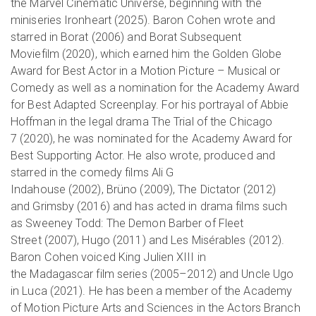
the Marvel Cinematic Universe, beginning with the
miniseries Ironheart (2025). Baron Cohen wrote and
starred in Borat (2006) and Borat Subsequent
Moviefilm (2020), which earned him the Golden Globe
Award for Best Actor in a Motion Picture – Musical or
Comedy as well as a nomination for the Academy Award
for Best Adapted Screenplay. For his portrayal of Abbie
Hoffman in the legal drama The Trial of the Chicago
7 (2020), he was nominated for the Academy Award for
Best Supporting Actor. He also wrote, produced and
starred in the comedy films Ali G
Indahouse (2002), Brüno (2009), The Dictator (2012)
and Grimsby (2016) and has acted in drama films such
as Sweeney Todd: The Demon Barber of Fleet
Street (2007), Hugo (2011) and Les Misérables (2012).
Baron Cohen voiced King Julien XIII in
the Madagascar film series (2005–2012) and Uncle Ugo
in Luca (2021). He has been a member of the Academy
of Motion Picture Arts and Sciences in the Actors Branch