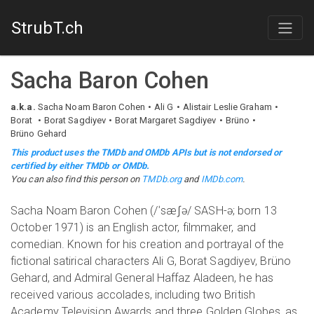
StrubT.ch
Sacha Baron Cohen
a.k.a.
Sacha Noam Baron Cohen
Ali G
Alistair Leslie Graham
Borat
Borat Sagdiyev
Borat Margaret Sagdiyev
Brüno
Brüno Gehard
This product uses the TMDb and OMDb APIs but is not endorsed or
certified by either TMDb or OMDb.
You can also find this person on
TMDb.org
and
IMDb.com
.
Sacha Noam Baron Cohen (/ˈsæʃə/ SASH-ə; born 13
October 1971) is an English actor, filmmaker, and
comedian. Known for his creation and portrayal of the
fictional satirical characters Ali G, Borat Sagdiyev, Brüno
Gehard, and Admiral General Haffaz Aladeen, he has
received various accolades, including two British
Academy Television Awards and three Golden Globes, as