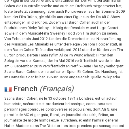
der Figur in der Da Ali G Show entstanden ist. Der Film, bei dem Baron
Cohen die Hauptrolle spielte und auch am Drehbuch mitgearbeitet hat,
löste breite Zustimmung, aber auch Kontroversen aus. Im Sommer 2009
kam der Film Brüno, gleichfalls aus einer Figur aus der Da Ali G Show
entsprungen, in die Kinos. Zudem war Baron Cohen auch in den
Produktionen Ricky Bobby – König der Rennfahrer und Hugo Cabret
sowie in dem Musical-Film Sweeney Todd von Tim Burton zu sehen.
Von Februar bis Juni 2012 fanden die Dreharbeiten zur Neuverfilmung
des Musicals Les Misérables unter der Regie von Tom Hooper statt, in
dem Baron Cohen Thénardier verkörpert. 2014 stand er für den von Tim
Burton produzierten Fantasyfilm Alice im Wunderland: Hinter den
Spiegeln vor der Kamera, der im Mai 2016 veröffentlicht wurde. In der
am 6. September 2019 veröffentlichten Netflix-Serie The Spy verkörpert
Sacha Baron Cohen den israelischen Spion Eli Cohen. Die Handlung ist
im Damaskus der frühen 1960er Jahre angesiedelt. Quelle: Wikipedia
French
(
Français
)
Sacha Baron Cohen, né le 13 octobre 1971 à Londres, est un acteur,
humoriste, scénariste et producteur britannique, connu pour ses
personnages comiques controversés et populaires, dont Ali G, une
parodie de MC et gangsta, Borat, un journaliste kazakh, Brüno, un
journaliste de mode homosexuel autrichien, et enfin l'amiral général
Hafez Aladeen dans The Dictator. Les trois premiers personnages sont