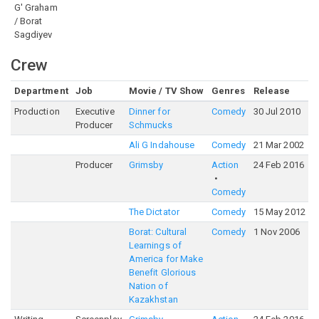
G' Graham
/ Borat
Sagdiyev
Crew
Department
Job
Movie / TV Show
Genres
Release
R
Production
Executive
Dinner for
Comedy
30 Jul 2010
5
Producer
Schmucks
Ali G Indahouse
Comedy
21 Mar 2002
6
Producer
Grimsby
Action
24 Feb 2016
5
Comedy
The Dictator
Comedy
15 May 2012
6
Borat: Cultural
Comedy
1 Nov 2006
6
Learnings of
America for Make
Benefit Glorious
Nation of
Kazakhstan