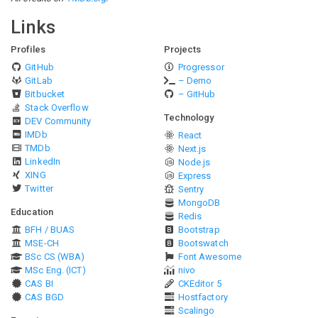
Links
Profiles
Projects
GitHub
Progressor
GitLab
– Demo
Bitbucket
– GitHub
Stack Overflow
Technology
DEV Community
IMDb
React
TMDb
Next.js
LinkedIn
Node.js
XING
Express
Twitter
Sentry
MongoDB
Education
Redis
BFH / BUAS
Bootstrap
MSE-CH
Bootswatch
BSc CS (WBA)
Font Awesome
MSc Eng. (ICT)
nivo
CAS BI
CKEditor 5
CAS BGD
Hostfactory
Scalingo