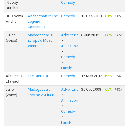
'Nobby'
Comedy
Butcher
BBC News
Anchorman 2: The
Comedy
18 Dec 2013
61%
·
2,863
Anchor
Legend
Continues
Julien
Madagascar 3:
Adventure
6 Jun 2012
66%
·
6,660
(voice)
Europe's Most
Wanted
Animation
Comedy
Family
Aladeen /
The Dictator
Comedy
15 May 2012
62%
·
6,540
Efawadh
Julien
Madagascar:
Adventure
30 Oct 2008
65%
·
7,524
(voice)
Escape 2 Africa
Animation
Comedy
Family