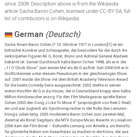
since 2008. Description above is from the Wikipedia
article Sacha Baron Cohen, licensed under CC-BY-SA; full
list of contributors is on Wikipedia.
German
(
Deutsch
)
Sacha Noam Baron Cohen (* 13. Oktober 1971 in London)[1] ist ein
britischer Komiker und Schauspieler, der besonders für die durch ihn
verkörperten Figuren Ali G, Borat, Brüno und Admiral General Aladeen
bekannt ist. Seinen Durchbruch hatte Baron Cohen 1998, als er in der
„11 O’Clock Show“ zum ersten Mal als Ali G auftrat. Seit 2000 tritt er in
Großbritannien unter diesem Pseudonym in der gleichnamigen Show
auf. 2001 wurde die Show mit dem British Academy Television Award
für die beste Comedy-Serie ausgezeichnet. 2002 drehte er seinen
ersten Kinofilm Ali G in da House, der in Deutschland knapp eine halbe
Million Kinobesucher anzog. Für den Film Madagascar spielte Baron
Cohen 2005 den Song „I Like To Move It“ (ursprünglich von Reel 2 Real)
ein und war zugleich als Synchronsprecher in der Rolle des Lemuren-
Königs Julien tätig. 2005 moderierte Baron Cohen zum zweiten Mal,
diesmal als Borat Sagdiyev, die MTV Europe Music Awards in Lissabon.
2006 kam der Film Borat – Kulturelle Lernung von Amerika, um Benefiz
für glorreiche Nation von Kasachstan zu machen in die Kinos, der aus