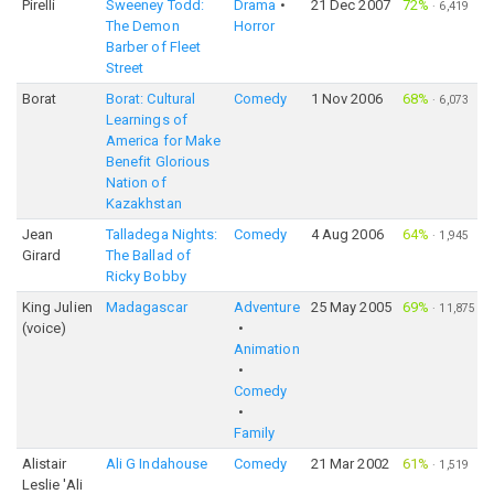
Pirelli
Sweeney Todd:
Drama
21 Dec 2007
72%
·
6,419
The Demon
Horror
Barber of Fleet
Street
Borat
Borat: Cultural
Comedy
1 Nov 2006
68%
·
6,073
Learnings of
America for Make
Benefit Glorious
Nation of
Kazakhstan
Jean
Talladega Nights:
Comedy
4 Aug 2006
64%
·
1,945
Girard
The Ballad of
Ricky Bobby
King Julien
Madagascar
Adventure
25 May 2005
69%
·
11,875
(voice)
Animation
Comedy
Family
Alistair
Ali G Indahouse
Comedy
21 Mar 2002
61%
·
1,519
Leslie 'Ali