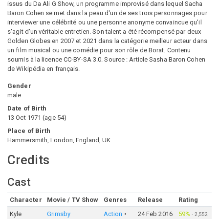
issus du Da Ali G Show, un programme improvisé dans lequel Sacha
Baron Cohen se met dans la peau d'un de ses trois personnages pour
interviewer une célébrité ou une personne anonyme convaincue qu'il
s'agit d'un véritable entretien. Son talent a été récompensé par deux
Golden Globes en 2007 et 2021 dans la catégorie meilleur acteur dans
un film musical ou une comédie pour son rôle de Borat. Contenu
soumis à la licence CC-BY-SA 3.0. Source : Article Sasha Baron Cohen
de Wikipédia en français.
Gender
male
Date of Birth
13 Oct 1971
(
age
54
)
Place of Birth
Hammersmith, London, England, UK
Credits
Cast
Character
Movie / TV Show
Genres
Release
Rating
Kyle
Grimsby
Action
24 Feb 2016
59%
·
2,552