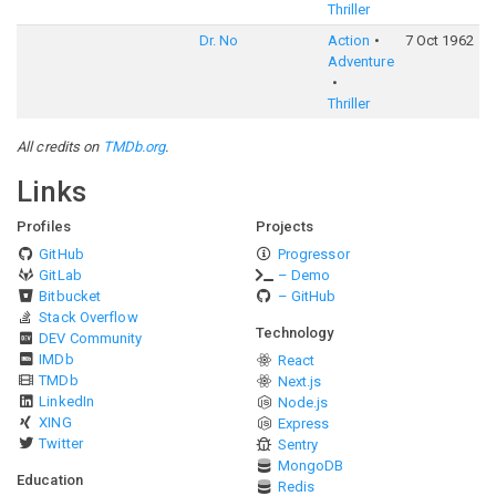
Thriller
Dr. No
Action
7 Oct 1962
Adventure
Thriller
All credits on
TMDb.org
.
Links
Profiles
Projects
GitHub
Progressor
GitLab
– Demo
Bitbucket
– GitHub
Stack Overflow
Technology
DEV Community
IMDb
React
TMDb
Next.js
LinkedIn
Node.js
XING
Express
Twitter
Sentry
MongoDB
Education
Redis