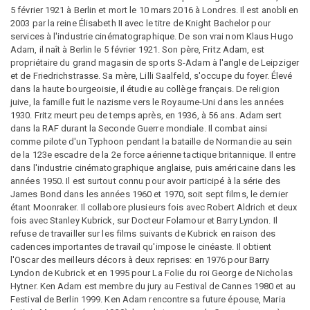
5 février 1921 à Berlin et mort le 10 mars 2016 à Londres. Il est anobli en
2003 par la reine Élisabeth II avec le titre de Knight Bachelor pour
services à l'industrie cinématographique. De son vrai nom Klaus Hugo
Adam, il naît à Berlin le 5 février 1921. Son père, Fritz Adam, est
propriétaire du grand magasin de sports S-Adam à l'angle de Leipziger
et de Friedrichstrasse. Sa mère, Lilli Saalfeld, s'occupe du foyer. Élevé
dans la haute bourgeoisie, il étudie au collège français. De religion
juive, la famille fuit le nazisme vers le Royaume-Uni dans les années
1930. Fritz meurt peu de temps après, en 1936, à 56 ans. Adam sert
dans la RAF durant la Seconde Guerre mondiale. Il combat ainsi
comme pilote d'un Typhoon pendant la bataille de Normandie au sein
de la 123e escadre de la 2e force aérienne tactique britannique. Il entre
dans l'industrie cinématographique anglaise, puis américaine dans les
années 1950. Il est surtout connu pour avoir participé à la série des
James Bond dans les années 1960 et 1970, soit sept films, le dernier
étant Moonraker. Il collabore plusieurs fois avec Robert Aldrich et deux
fois avec Stanley Kubrick, sur Docteur Folamour et Barry Lyndon. Il
refuse de travailler sur les films suivants de Kubrick en raison des
cadences importantes de travail qu'impose le cinéaste. Il obtient
l'Oscar des meilleurs décors à deux reprises: en 1976 pour Barry
Lyndon de Kubrick et en 1995 pour La Folie du roi George de Nicholas
Hytner. Ken Adam est membre du jury au Festival de Cannes 1980 et au
Festival de Berlin 1999. Ken Adam rencontre sa future épouse, Maria