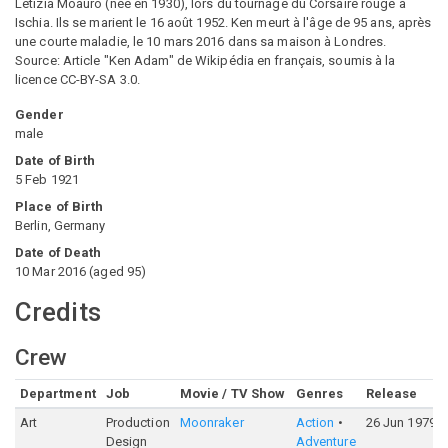
Letizia Moauro (née en 1930), lors du tournage du Corsaire rouge à
Ischia. Ils se marient le 16 août 1952. Ken meurt à l'âge de 95 ans, après
une courte maladie, le 10 mars 2016 dans sa maison à Londres.
Source: Article "Ken Adam" de Wikipédia en français, soumis à la
licence CC-BY-SA 3.0.
Gender
male
Date of Birth
5 Feb 1921
Place of Birth
Berlin, Germany
Date of Death
10 Mar 2016
(
aged
95
)
Credits
Crew
Department
Job
Movie / TV Show
Genres
Release
Art
Production
Moonraker
Action
26 Jun 1979
Design
Adventure