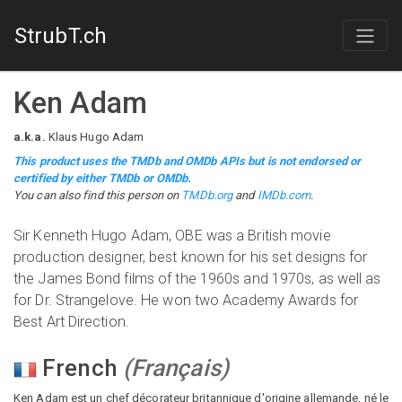
StrubT.ch
Ken Adam
a.k.a.
Klaus Hugo Adam
This product uses the TMDb and OMDb APIs but is not endorsed or
certified by either TMDb or OMDb.
You can also find this person on
TMDb.org
and
IMDb.com
.
Sir Kenneth Hugo Adam, OBE was a British movie
production designer, best known for his set designs for
the James Bond films of the 1960s and 1970s, as well as
for Dr. Strangelove. He won two Academy Awards for
Best Art Direction.
French
(
Français
)
Ken Adam est un chef décorateur britannique d'origine allemande, né le