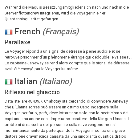
Während die Maquis Besatzungsmitglieder sich nach und nach in die
Sternenflottencrew integrieren, wird die Voyager in einer
Quantensingularität gefangen.
French
(
Français
)
Parallaxe
Le Voyager répond à un signal de détresse à peine audible et se
retrouve prisonnier d'un phénomène étrange qui dédouble le vaisseau.
Le capitaine Janeway se rend alors compte que le signal de détresse
avait été envoyé par le Voyager lui-même.
Italian
(
Italiano
)
Riflessi nel ghiaccio
Data stellare 48439.7. Chakotay sta cercando di convincere Janeway
che B'Elanna Torres può essere un ottimo Capo Ingegnere sulla
Voyager; per farlo, però, deve lottare non solo con lo scetticismo del
capitano, ma anche con l'impetuoso carattere della Klingon-Umana. I
problemi di riassetto del personale sulla nave vengono messi
momentaneamente da parte quando la Voyager incontra una grave
distorsione gravimetrica causata da una singolarità quantica di tipo