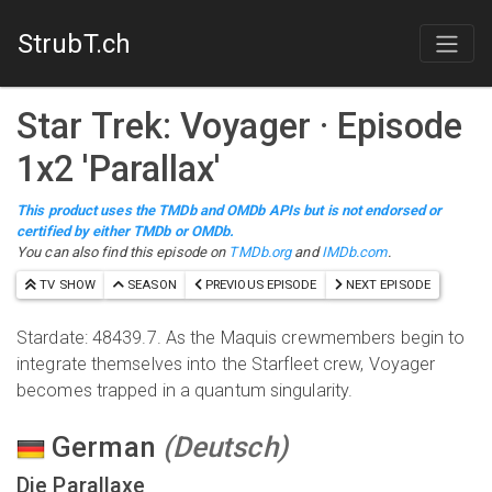
StrubT.ch
Star Trek: Voyager
· Episode
1
x
2
'
Parallax
'
This product uses the TMDb and OMDb APIs but is not endorsed or
certified by either TMDb or OMDb.
You can also find this episode on
TMDb.org
and
IMDb.com
.
TV SHOW
SEASON
PREVIOUS EPISODE
NEXT EPISODE
Stardate: 48439.7. As the Maquis crewmembers begin to
integrate themselves into the Starfleet crew, Voyager
becomes trapped in a quantum singularity.
German
(
Deutsch
)
Die Parallaxe