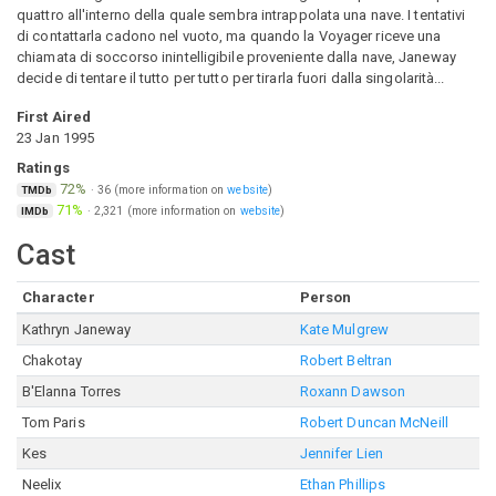
quattro all'interno della quale sembra intrappolata una nave. I tentativi
di contattarla cadono nel vuoto, ma quando la Voyager riceve una
chiamata di soccorso inintelligibile proveniente dalla nave, Janeway
decide di tentare il tutto per tutto per tirarla fuori dalla singolarità...
First Aired
23 Jan 1995
Ratings
72%
·
36
(more information on
website
)
TMDb
71%
·
2,321
(more information on
website
)
IMDb
Cast
Character
Person
Kathryn Janeway
Kate Mulgrew
Chakotay
Robert Beltran
B'Elanna Torres
Roxann Dawson
Tom Paris
Robert Duncan McNeill
Kes
Jennifer Lien
Neelix
Ethan Phillips