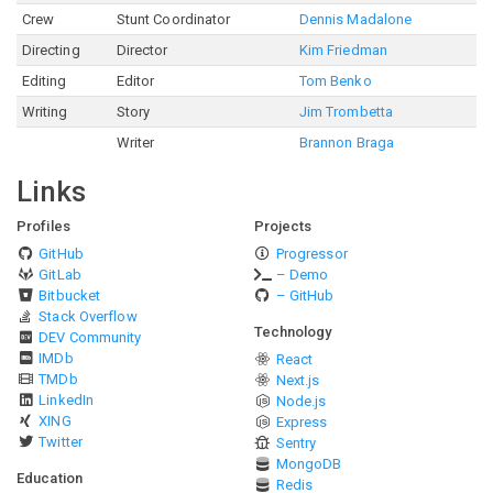
Crew
Stunt Coordinator
Dennis Madalone
Directing
Director
Kim Friedman
Editing
Editor
Tom Benko
Writing
Story
Jim Trombetta
Writer
Brannon Braga
Links
Profiles
Projects
GitHub
Progressor
GitLab
– Demo
Bitbucket
– GitHub
Stack Overflow
Technology
DEV Community
IMDb
React
TMDb
Next.js
LinkedIn
Node.js
XING
Express
Twitter
Sentry
MongoDB
Education
Redis