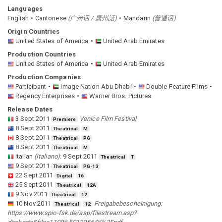
Languages
English
Cantonese
(
广州话 / 廣州話
)
Mandarin
(
普通话
)
Origin Countries
United States of America
United Arab Emirates
Production Countries
United States of America
United Arab Emirates
Production Companies
Participant
Image Nation Abu Dhabi
Double Feature Films
Regency Enterprises
Warner Bros. Pictures
Release Dates
3 Sept 2011
Venice Film Festival
Premiere
8 Sept 2011
Theatrical
M
8 Sept 2011
Theatrical
PG
8 Sept 2011
Theatrical
M
Italian
(
Italiano
)
:
9 Sept 2011
Theatrical
T
9 Sept 2011
Theatrical
PG-13
22 Sept 2011
Digital
16
25 Sept 2011
Theatrical
12A
9 Nov 2011
Theatrical
12
10 Nov 2011
Freigabebescheinigung:
Theatrical
12
https://www.spio-fsk.de/asp/filestream.asp?