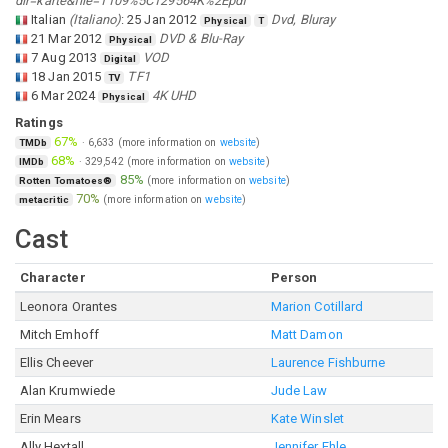
dir=karte&file=1109%5C129564K%2Epdf
Italian
(
Italiano
)
:
25 Jan 2012
Dvd, Bluray
Physical
T
21 Mar 2012
DVD & Blu-Ray
Physical
7 Aug 2013
VOD
Digital
18 Jan 2015
TF1
TV
6 Mar 2024
4K UHD
Physical
Ratings
67%
·
6,633
(more information on
website
)
TMDb
68%
·
329,542
(more information on
website
)
IMDb
85%
(more information on
website
)
Rotten Tomatoes®
70%
(more information on
website
)
metacritic
Cast
Character
Person
Leonora Orantes
Marion Cotillard
Mitch Emhoff
Matt Damon
Ellis Cheever
Laurence Fishburne
Alan Krumwiede
Jude Law
Erin Mears
Kate Winslet
Ally Hextall
Jennifer Ehle