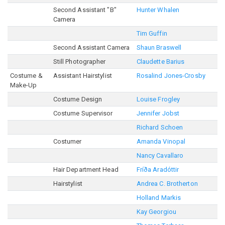
Second Assistant "B"
Hunter Whalen
Camera
Tim Guffin
Second Assistant Camera
Shaun Braswell
Still Photographer
Claudette Barius
Costume &
Assistant Hairstylist
Rosalind Jones-Crosby
Make-Up
Costume Design
Louise Frogley
Costume Supervisor
Jennifer Jobst
Richard Schoen
Costumer
Amanda Vinopal
Nancy Cavallaro
Hair Department Head
Fríða Aradóttir
Hairstylist
Andrea C. Brotherton
Holland Markis
Kay Georgiou