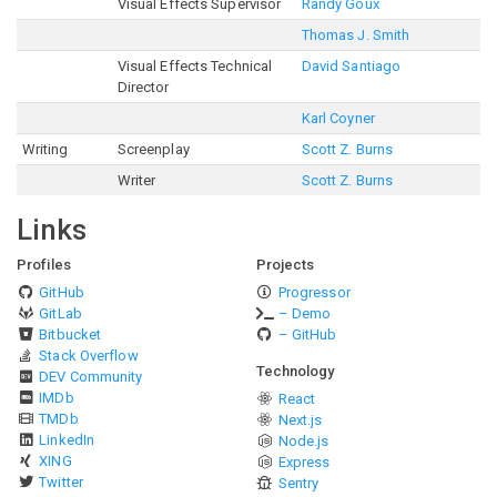
Visual Effects Supervisor
Randy Goux
Thomas J. Smith
Visual Effects Technical
David Santiago
Director
Karl Coyner
Writing
Screenplay
Scott Z. Burns
Writer
Scott Z. Burns
Links
Profiles
Projects
GitHub
Progressor
GitLab
– Demo
Bitbucket
– GitHub
Stack Overflow
Technology
DEV Community
IMDb
React
TMDb
Next.js
LinkedIn
Node.js
XING
Express
Twitter
Sentry