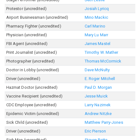
Protestor (uncredited)
Josiah Lyricq
Airport Businessman (uncredited)
Mino Mackic
Pharmacy Fighter (uncredited)
Carl Marino
Physician (uncredited)
Mary Lu Marr
FBI Agent (uncredited)
James Mastel
Print Journalist (uncredited)
Timothy W. Mather
Photographer (uncredited)
Thomas McCormick
Doctor in Lobby (uncredited)
Dave McNulty
Driver (uncredited)
E. Roger Mitchell
Hazmat Doctor (uncredited)
Paul D. Morgan
Vaccine Recipient (uncredited)
Jesse Muick
CDC Employee (uncredited)
Larry Nazimek
Epidemic Victim (uncredited)
Andrew Nitzke
Sick Child (uncredited)
Matthew Parry-Jones
Driver (uncredited)
Eric Pierson
Sick Man (uncredited)
Steven Potts