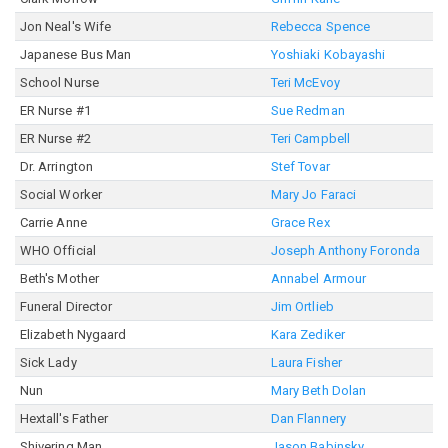
Jon Neal's Wife
Rebecca Spence
Japanese Bus Man
Yoshiaki Kobayashi
School Nurse
Teri McEvoy
ER Nurse #1
Sue Redman
ER Nurse #2
Teri Campbell
Dr. Arrington
Stef Tovar
Social Worker
Mary Jo Faraci
Carrie Anne
Grace Rex
WHO Official
Joseph Anthony Foronda
Beth's Mother
Annabel Armour
Funeral Director
Jim Ortlieb
Elizabeth Nygaard
Kara Zediker
Sick Lady
Laura Fisher
Nun
Mary Beth Dolan
Hextall's Father
Dan Flannery
Shivering Man
Jason Babinsky