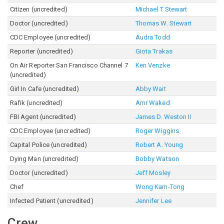
Citizen (uncredited)
Michael T Stewart
Doctor (uncredited)
Thomas W. Stewart
CDC Employee (uncredited)
Audra Todd
Reporter (uncredited)
Giota Trakas
On Air Reporter San Francisco Channel 7
Ken Venzke
(uncredited)
Girl In Cafe (uncredited)
Abby Wait
Rafik (uncredited)
Amr Waked
FBI Agent (uncredited)
James D. Weston II
CDC Employee (uncredited)
Roger Wiggins
Capital Police (uncredited)
Robert A. Young
Dying Man (uncredited)
Bobby Watson
Doctor (uncredited)
Jeff Mosley
Chef
Wong Kam-Tong
Infected Patient (uncredited)
Jennifer Lee
Crew