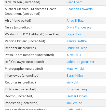
Sick Person (uncredited)
Ryan Ebert
Michael Giannes - Minnesota Health
Shannon Edwards
Department (uncredited)
Ahraf (uncredited)
Anas El Baz
Nurse (uncredited)
Olivia Francessca
Washington D.C. Lobbyist (uncredited)
Logan Fry
Vaccine Patient (uncredited)
Kenley Gaffke
Reporter (uncredited)
Christian Heep
Press Room Reporter (uncredited)
Alex Hill III
Rafik's Lawyer (uncredited)
John Hoogenakker
Photographer (uncredited)
Matt Iwinski
Interviewee (uncredited)
Sarah Kliban
Reporter (uncredited)
Iris Kohl
ER Nurse (uncredited)
Suzanne Lang
Doctor (uncredited)
Elester Latham
Pedestrian (uncredited)
Ina Lereine
Stage Performer (uncredited)
Seth Leslie