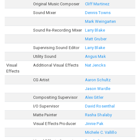
Original Music Composer
Cliff Martinez
Sound Mixer
Dennis Towns
Mark Weingarten
Sound Re-Recording Mixer
Larry Blake
Matt Gruber
Supervising Sound Editor
Larry Blake
Utility Sound
Angus Mak
Visual
Additional Visual Effects
Nat Jencks
Effects
CG Artist
Aaron Schultz
Jason Wardle
Compositing Supervisor
Alex Gitler
I/O Supervisor
David Rosenthal
Matte Painter
Rasha Shalaby
Visual Effects Producer
Jinnie Pak
Michele C. Vallillo