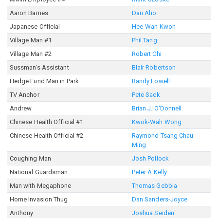
Aaron Barnes
Dan Aho
Japanese Official
Hee-Wan Kwon
Village Man #1
Phil Tang
Village Man #2
Robert Chi
Sussman's Assistant
Blair Robertson
Hedge Fund Man in Park
Randy Lowell
TV Anchor
Pete Sack
Andrew
Brian J. O'Donnell
Chinese Health Official #1
Kwok-Wah Wong
Chinese Health Official #2
Raymond Tsang Chau-
Ming
Coughing Man
Josh Pollock
National Guardsman
Peter A Kelly
Man with Megaphone
Thomas Gebbia
Home Invasion Thug
Dan Sanders-Joyce
Anthony
Joshua Seiden