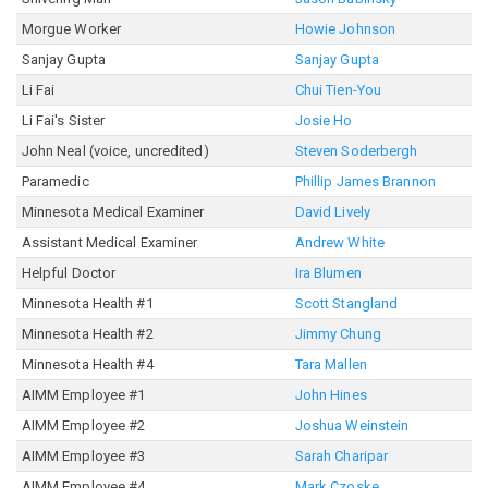
Morgue Worker
Howie Johnson
Sanjay Gupta
Sanjay Gupta
Li Fai
Chui Tien-You
Li Fai's Sister
Josie Ho
John Neal (voice, uncredited)
Steven Soderbergh
Paramedic
Phillip James Brannon
Minnesota Medical Examiner
David Lively
Assistant Medical Examiner
Andrew White
Helpful Doctor
Ira Blumen
Minnesota Health #1
Scott Stangland
Minnesota Health #2
Jimmy Chung
Minnesota Health #4
Tara Mallen
AIMM Employee #1
John Hines
AIMM Employee #2
Joshua Weinstein
AIMM Employee #3
Sarah Charipar
AIMM Employee #4
Mark Czoske