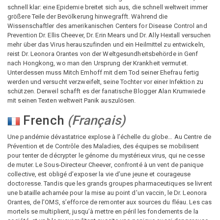
schnell klar: eine Epidemie breitet sich aus, die schnell weltweit immer
größere Teile der Bevölkerung hinwegrafft. Während die
Wissenschaftler des amerikanischen Centers for Disease Control and
Prevention Dr. Ellis Cheever, Dr. Erin Mears und Dr. Ally Hextall versuchen
mehr über das Virus herauszufinden und ein Heilmittel zu entwickeln,
reist Dr. Leonora Orantes von der Weltgesundheitsbehörde in Genf
nach Hongkong, wo man den Ursprung der Krankheit vermutet.
Unterdessen muss Mitch Emhoff mit dem Tod seiner Ehefrau fertig
werden und versucht verzweifelt, seine Tochter vor einer Infektion zu
schützen. Derweil schafft es der fanatische Blogger Alan Krumwiede
mit seinen Texten weltweit Panik auszulösen.
French
(
Français
)
Une pandémie dévastatrice explose à l’échelle du globe… Au Centre de
Prévention et de Contrôle des Maladies, des équipes se mobilisent
pour tenter de décrypter le génome du mystérieux virus, qui ne cesse
de muter. Le Sous-Directeur Cheever, confronté à un vent de panique
collective, est obligé d’exposer la vie d’une jeune et courageuse
doctoresse. Tandis que les grands groupes pharmaceutiques se livrent
une bataille acharnée pour la mise au point d’un vaccin, le Dr. Leonora
Orantes, de l’OMS, s’efforce de remonter aux sources du fléau. Les cas
mortels se multiplient, jusqu’à mettre en péril les fondements de la