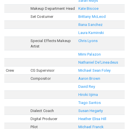
Sarah Mays
Makeup Department Head
Kate Biscoe
Set Costumer
Brittany McLeod
Iliana Sanchez
Laura Kaminski
Special Effects Makeup
Chris Lyons
Artist
Mimi Palazon
Nathaniel De'Lineadeus
Crew
CG Supervisor
Michael Sean Foley
Compositor
Aaron Brown
David Rey
Hiroki Iijima
Tiago Santos
Dialect Coach
Susan Hegarty
Digital Producer
Heather Elisa Hill
Pilot
Michael Franck