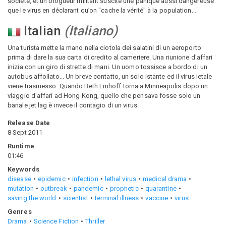
société, et un blogueur militant suscite une panique aussi dangereuse
que le virus en déclarant qu’on "cache la vérité" à la population…
Italian
(
Italiano
)
Una turista mette la mano nella ciotola dei salatini di un aeroporto
prima di dare la sua carta di credito al cameriere. Una riunione d'affari
inizia con un giro di strette di mani. Un uomo tossisce a bordo di un
autobus affollato... Un breve contatto, un solo istante ed il virus letale
viene trasmesso. Quando Beth Emhoff torna a Minneapolis dopo un
viaggio d'affari ad Hong Kong, quello che pensava fosse solo un
banale jet lag è invece il contagio di un virus.
Release Date
8 Sept 2011
Runtime
01:46
Keywords
disease
epidemic
infection
lethal virus
medical drama
mutation
outbreak
pandemic
prophetic
quarantine
saving the world
scientist
terminal illness
vaccine
virus
Genres
Drama
Science Fiction
Thriller