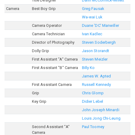
Title Designer
Darin McCormick-Millett
Camera
Best Boy Grip
Greg Fausak
Wa-wai Luk
Camera Operator
Duane 'DC' Manwiller
Camera Technician
Ivan Kadlec
Director of Photography
Steven Soderbergh
Dolly Grip
Jason Storandt
First Assistant "A" Camera
Steven Meizler
First Assistant "B" Camera
Billy Ko
James W. Apted
First Assistant Camera
Russell Kennedy
Grip
Chris Glomp
Key Grip
Didier Lebel
John Joseph Minardi
Louis Jong Chi-Leung
Second Assistant "A"
Paul Toomey
Camera