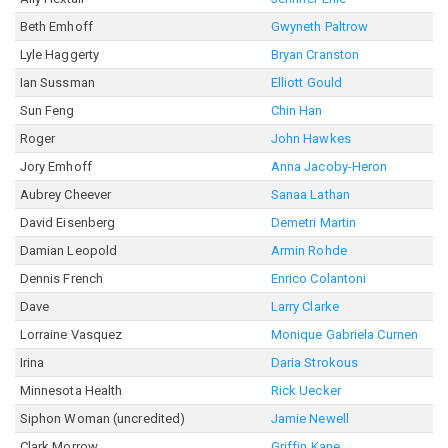
Beth Emhoff
Gwyneth Paltrow
Lyle Haggerty
Bryan Cranston
Ian Sussman
Elliott Gould
Sun Feng
Chin Han
Roger
John Hawkes
Jory Emhoff
Anna Jacoby-Heron
Aubrey Cheever
Sanaa Lathan
David Eisenberg
Demetri Martin
Damian Leopold
Armin Rohde
Dennis French
Enrico Colantoni
Dave
Larry Clarke
Lorraine Vasquez
Monique Gabriela Curnen
Irina
Daria Strokous
Minnesota Health
Rick Uecker
Siphon Woman (uncredited)
Jamie Newell
Clark Morrow
Griffin Kane