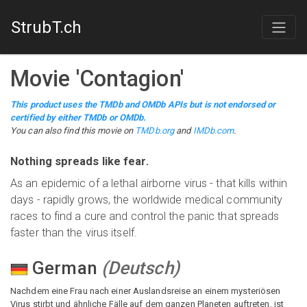
StrubT.ch
Movie
'
Contagion
'
This product uses the TMDb and OMDb APIs but is not endorsed or
certified by either TMDb or OMDb.
You can also find this
movie
on
TMDb.org
and
IMDb.com
.
Nothing spreads like fear.
As an epidemic of a lethal airborne virus - that kills within
days - rapidly grows, the worldwide medical community
races to find a cure and control the panic that spreads
faster than the virus itself.
German
(
Deutsch
)
Nachdem eine Frau nach einer Auslandsreise an einem mysteriösen
Virus stirbt und ähnliche Fälle auf dem ganzen Planeten auftreten, ist