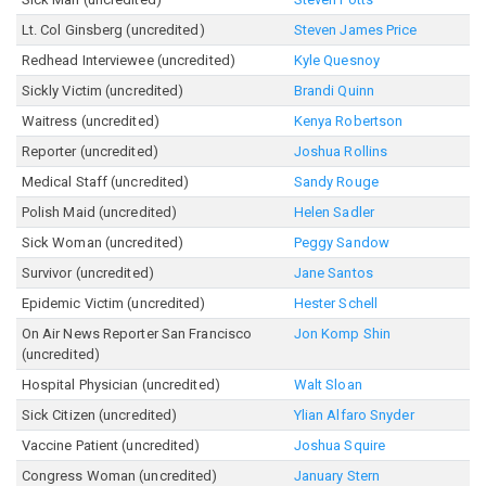
Lt. Col Ginsberg (uncredited)
Steven James Price
Redhead Interviewee (uncredited)
Kyle Quesnoy
Sickly Victim (uncredited)
Brandi Quinn
Waitress (uncredited)
Kenya Robertson
Reporter (uncredited)
Joshua Rollins
Medical Staff (uncredited)
Sandy Rouge
Polish Maid (uncredited)
Helen Sadler
Sick Woman (uncredited)
Peggy Sandow
Survivor (uncredited)
Jane Santos
Epidemic Victim (uncredited)
Hester Schell
On Air News Reporter San Francisco
Jon Komp Shin
(uncredited)
Hospital Physician (uncredited)
Walt Sloan
Sick Citizen (uncredited)
Ylian Alfaro Snyder
Vaccine Patient (uncredited)
Joshua Squire
Congress Woman (uncredited)
January Stern