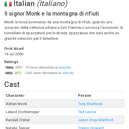
Italian
(
Italiano
)
Il signor Monk e la montagna di rifiuti
Monk si trova sommerso da una montagna di rifiuti, quando uno
sciopero della nettezza urbana a San Francisco provoca l'accumulo di
tonnellate di spazzatura per le strade; spazzatura che sarà anche un
grande ostacolo per il detective.
First Aired
14 Jul 2006
Ratings
66%
·
10
(more information on
website
)
TMDb
86%
·
1,360
(more information on
website
)
IMDb
Cast
Character
Person
Adrian Monk
Tony Shalhoub
Leland Stottlemeyer
Ted Levine
Randall Disher
Jason Gray-Stanford
Natalie Teeger
Traylor Howard