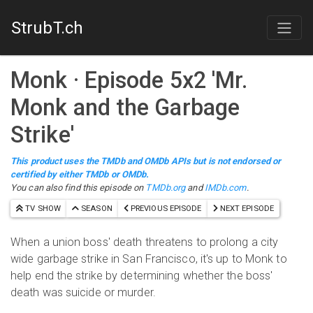
StrubT.ch
Monk
· Episode
5
x
2
'
Mr.
Monk and the Garbage
Strike
'
This product uses the TMDb and OMDb APIs but is not endorsed or
certified by either TMDb or OMDb.
You can also find this episode on
TMDb.org
and
IMDb.com
.
TV SHOW
SEASON
PREVIOUS EPISODE
NEXT EPISODE
When a union boss' death threatens to prolong a city
wide garbage strike in San Francisco, it's up to Monk to
help end the strike by determining whether the boss'
death was suicide or murder.