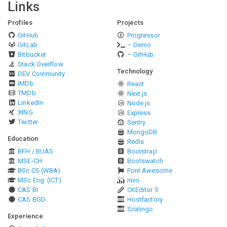
Links
Profiles
Projects
GitHub
Progressor
GitLab
– Demo
Bitbucket
– GitHub
Stack Overflow
Technology
DEV Community
IMDb
React
TMDb
Next.js
LinkedIn
Node.js
XING
Express
Twitter
Sentry
MongoDB
Education
Redis
BFH / BUAS
Bootstrap
MSE-CH
Bootswatch
BSc CS (WBA)
Font Awesome
MSc Eng. (ICT)
nivo
CAS BI
CKEditor 5
CAS BGD
Hostfactory
Scalingo
Experience