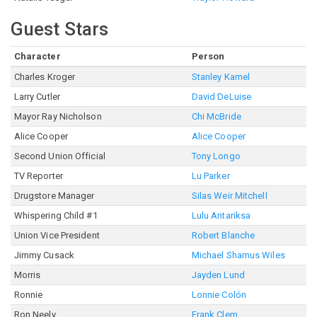
Guest Stars
Character
Person
Charles Kroger
Stanley Kamel
Larry Cutler
David DeLuise
Mayor Ray Nicholson
Chi McBride
Alice Cooper
Alice Cooper
Second Union Official
Tony Longo
TV Reporter
Lu Parker
Drugstore Manager
Silas Weir Mitchell
Whispering Child #1
Lulu Antariksa
Union Vice President
Robert Blanche
Jimmy Cusack
Michael Shamus Wiles
Morris
Jayden Lund
Ronnie
Lonnie Colón
Ron Neely
Frank Clem