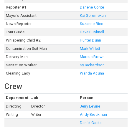
Reporter #1
Darlene Conte
Mayor's Assistant
Kai Soremekun
News Reporter
Suzanne Rico
Tour Guide
Dave Bushnell
Whispering Child #2
Hunter Dunn
Contamination Suit Man
Mark Willett
Delivery Man
Marcus Brown
Sanitation Worker
Sy Richardson
Cleaning Lady
Wanda Acuna
Crew
Department
Job
Person
Directing
Director
Jerry Levine
Writing
Writer
Andy Breckman
Daniel Gaeta