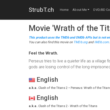
StrubT.ch
Home
About Me
DVD/BD Col
Movie
'
Wrath of the Ti
This product uses the TMDb and OMDb APIs but is not en
You can also find this
movie
on
TMDb.org
and
IMDb.com
.
Feel the Wrath.
Perseus tries to live a quieter life as a vill
gods are losing control of the long-imprisoned
English
a.k.a.
Clash of the Titans 2
Perseus: Wrath of the Titan
English
a.k.a.
Clash of the Titans 2 - Wrath of the Titans