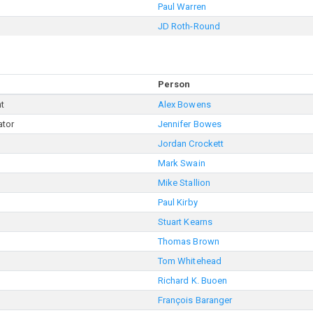
Paul Warren
JD Roth-Round
Person
nt
Alex Bowens
ator
Jennifer Bowes
Jordan Crockett
Mark Swain
Mike Stallion
Paul Kirby
Stuart Kearns
Thomas Brown
Tom Whitehead
Richard K. Buoen
François Baranger