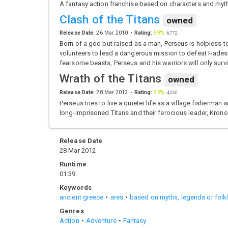
A fantasy action franchise based on characters and myt
Clash of the Titans
owned
Release Date:
26 Mar 2010
Rating:
59%
·
6,772
Born of a god but raised as a man, Perseus is helpless t
volunteers to lead a dangerous mission to defeat Hades
fearsome beasts, Perseus and his warriors will only surv
Wrath of the Titans
owned
Release Date:
28 Mar 2012
Rating:
58%
·
4,560
Perseus tries to live a quieter life as a village fisherm
long-imprisoned Titans and their ferocious leader, Krono
Release Date
28 Mar 2012
Runtime
01:39
Keywords
ancient greece
ares
based on myths, legends or folk
Genres
Action
Adventure
Fantasy