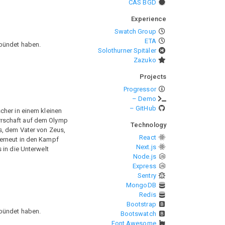
CAS BGD
Experience
Swatch Group
ETA
rbündet haben.
Solothurner Spitäler
Zazuko
Projects
Progressor
– Demo
– GitHub
cher in einem kleinen
rrschaft auf dem Olymp
Technology
s, dem Vater von Zeus,
React
 erneut in den Kampf
Next.js
in die Unterwelt
Node.js
Express
Sentry
MongoDB
Redis
Bootstrap
rbündet haben.
Bootswatch
Font Awesome