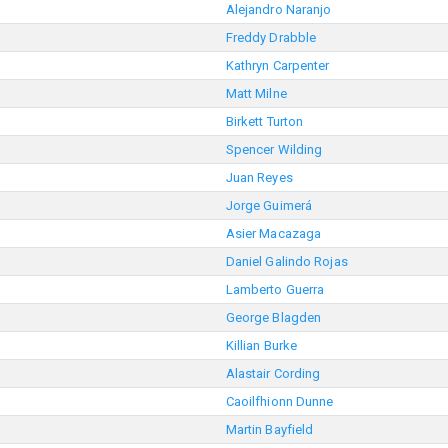
Alejandro Naranjo
Freddy Drabble
Kathryn Carpenter
Matt Milne
Birkett Turton
Spencer Wilding
Juan Reyes
Jorge Guimerá
Asier Macazaga
Daniel Galindo Rojas
Lamberto Guerra
George Blagden
Killian Burke
Alastair Cording
Caoilfhionn Dunne
Martin Bayfield