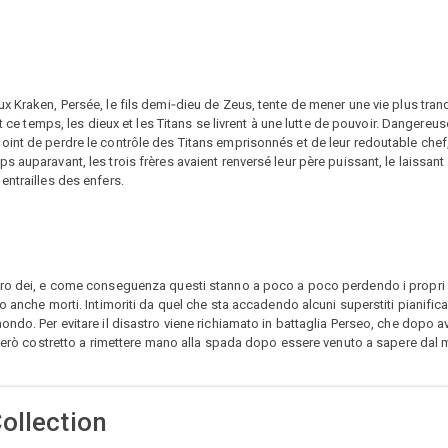
x Kraken, Persée, le fils demi‐dieu de Zeus, tente de mener une vie plus tran
t ce temps, les dieux et les Titans se livrent à une lutte de pouvoir. Dangereus
oint de perdre le contrôle des Titans emprisonnés et de leur redoutable chef
 auparavant, les trois frères avaient renversé leur père puissant, le laissan
entrailles des enfers.
loro dei, e come conseguenza questi stanno a poco a poco perdendo i propri
 anche morti. Intimoriti da quel che sta accadendo alcuni superstiti pianifican
ndo. Per evitare il disastro viene richiamato in battaglia Perseo, che dopo ave
à però costretto a rimettere mano alla spada dopo essere venuto a sapere dal
Collection