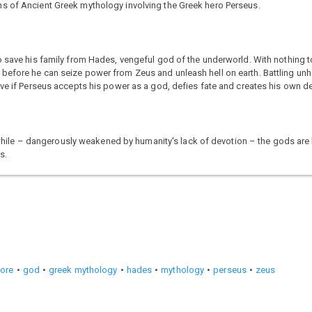
hs of Ancient Greek mythology involving the Greek hero Perseus.
o save his family from Hades, vengeful god of the underworld. With nothing t
 before he can seize power from Zeus and unleash hell on earth. Battling u
ive if Perseus accepts his power as a god, defies fate and creates his own de
an while – dangerously weakened by humanity's lack of devotion – the gods are 
s.
lore
god
greek mythology
hades
mythology
perseus
zeus