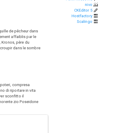
nivo
CKEditor 5
Hostfactory
Scalingo
quille de pêcheur dans
ement affaiblis par le
, Kronos, père du
t croupir dans le sombre
 poteri, compresa
o di riportare in vita
r sconfitto il
 morente zio Poseidone