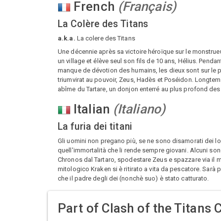
French
(
Français
)
La Colère des Titans
a.k.a.
La colere des Titans
Une décennie après sa victoire héroïque sur le monstrueu
un village et élève seul son fils de 10 ans, Hélius. Pendan
manque de dévotion des humains, les dieux sont sur le p
triumvirat au pouvoir, Zeus, Hadès et Poséidon. Longtemps
abîme du Tartare, un donjon enterré au plus profond des 
Italian
(
Italiano
)
La furia dei titani
Gli uomini non pregano più, se ne sono disamorati dei 
quell'immortalità che li rende sempre giovani. Alcuni sono
Chronos dal Tartaro, spodestare Zeus e spazzare via il mo
mitologico Kraken si è ritirato a vita da pescatore. Sar
che il padre degli dei (nonchè suo) è stato catturato.
Part of
Clash of the Titans 