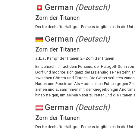
German
(
Deutsch
)
Zorn der Titanen
Der heldenhafte Halbgott Perseus begibt sich in die Unt
German
(
Deutsch
)
Zorn der Titanen
a.k.a.
Kampf der Titanen 2 - Zorn der Titanen
Ein Jahrzehnt, nachdem Perseus, der Halbgott-Sohn von Z
Dorf und möchte sich ganz der Erziehung seines zehnjä
zwischen Göttern und Titanen. Die Götter verlieren zune
Hades und Poseidon. Als Hades einen Putsch gegen Zeus 
ziehen und zusammmen mit der Kriegerkönigin Andromed
hinabsteigen, um seinen Vater zu retten und die Titanen
German
(
Deutsch
)
Zorn der Titanen
Der heldenhafte Halbgott Perseus begibt sich in die Unt