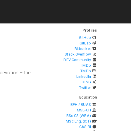
Profiles
GitHub
GitLab
Bitbucket
Stack Overflow
DEV Community
IMDb
TMDb
 devotion – the
LinkedIn
XING
Twitter
Education
BFH / BUAS
MSE-CH
BSc CS (WBA)
MSc Eng. (ICT)
CAS BI