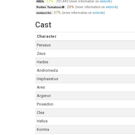
57%
·
201,440
(more information on
website
)
IMDb
26%
(more information on
website
)
Rotten Tomatoes®
37%
(more information on
website
)
metacritic
Cast
Character
Perseus
Zeus
Hades
Andromeda
Hephaestus
Ares
Argenor
Poseidon
Clea
Helius
Korrina