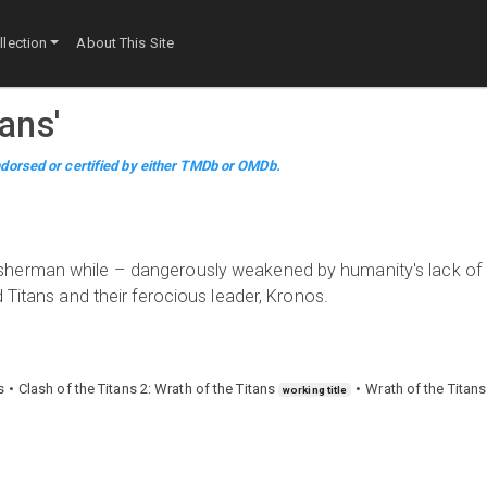
lection
About This Site
tans
'
dorsed or certified by either TMDb or OMDb.
age fisherman while – dangerously weakened by humanity's lack of
 Titans and their ferocious leader, Kronos.
s
Clash of the Titans 2: Wrath of the Titans
Wrath of the Titans
working title