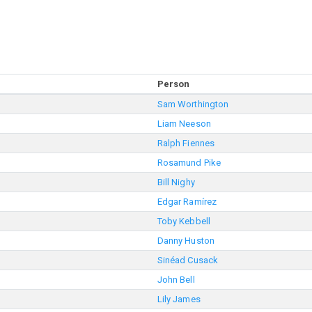
Person
Sam Worthington
Liam Neeson
Ralph Fiennes
Rosamund Pike
Bill Nighy
Edgar Ramírez
Toby Kebbell
Danny Huston
Sinéad Cusack
John Bell
Lily James