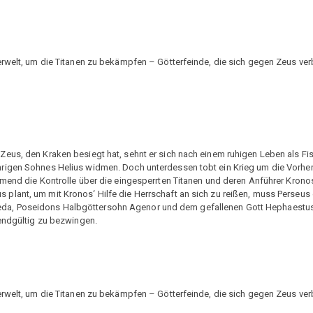
erwelt, um die Titanen zu bekämpfen – Götterfeinde, die sich gegen Zeus ve
eus, den Kraken besiegt hat, sehnt er sich nach einem ruhigen Leben als Fis
hrigen Sohnes Helius widmen. Doch unterdessen tobt ein Krieg um die Vorhe
hmend die Kontrolle über die eingesperrten Titanen und deren Anführer Krono
plant, um mit Kronos‘ Hilfe die Herrschaft an sich zu reißen, muss Perseus
a, Poseidons Halbgöttersohn Agenor und dem gefallenen Gott Hephaestus 
 endgültig zu bezwingen.
erwelt, um die Titanen zu bekämpfen – Götterfeinde, die sich gegen Zeus ve