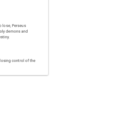
o lose, Perseus
nholy demons and
stiny.
losing control of the