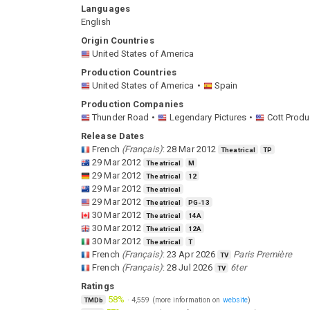
Languages
English
Origin Countries
United States of America
Production Countries
United States of America
Spain
Production Companies
Thunder Road
Legendary Pictures
Cott Produ
Release Dates
French
(
Français
)
:
28 Mar 2012
Theatrical
TP
29 Mar 2012
Theatrical
M
29 Mar 2012
Theatrical
12
29 Mar 2012
Theatrical
29 Mar 2012
Theatrical
PG-13
30 Mar 2012
Theatrical
14A
30 Mar 2012
Theatrical
12A
30 Mar 2012
Theatrical
T
French
(
Français
)
:
23 Apr 2026
Paris Première
TV
French
(
Français
)
:
28 Jul 2026
6ter
TV
Ratings
58%
·
4,559
(more information on
website
)
TMDb