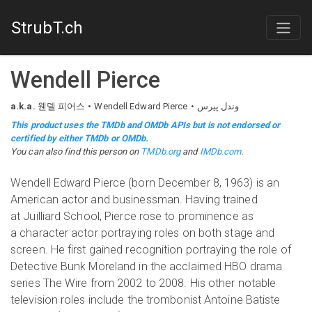
StrubT.ch
Wendell Pierce
a.k.a.
웬델 피어스
Wendell Edward Pierce
وندل پیرس
This product uses the TMDb and OMDb APIs but is not endorsed or
certified by either TMDb or OMDb.
You can also find this person on
TMDb.org
and
IMDb.com
.
Wendell Edward Pierce (born December 8, 1963) is an
American actor and businessman. Having trained
at Juilliard School, Pierce rose to prominence as
a character actor portraying roles on both stage and
screen. He first gained recognition portraying the role of
Detective Bunk Moreland in the acclaimed HBO drama
series The Wire from 2002 to 2008. His other notable
television roles include the trombonist Antoine Batiste