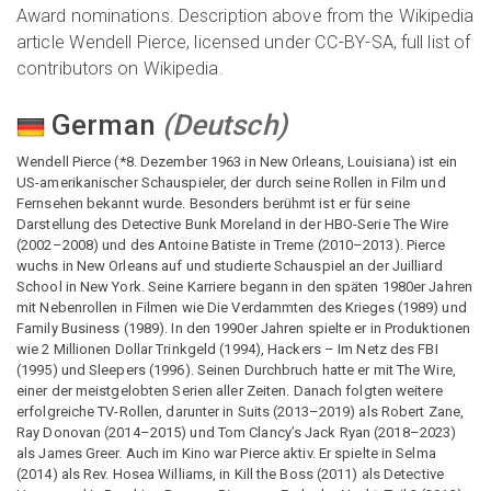
Award nominations. Description above from the Wikipedia
article Wendell Pierce, licensed under CC-BY-SA, full list of
contributors on Wikipedia.
German
(
Deutsch
)
Wendell Pierce (*8. Dezember 1963 in New Orleans, Louisiana) ist ein
US-amerikanischer Schauspieler, der durch seine Rollen in Film und
Fernsehen bekannt wurde. Besonders berühmt ist er für seine
Darstellung des Detective Bunk Moreland in der HBO-Serie The Wire
(2002–2008) und des Antoine Batiste in Treme (2010–2013). Pierce
wuchs in New Orleans auf und studierte Schauspiel an der Juilliard
School in New York. Seine Karriere begann in den späten 1980er Jahren
mit Nebenrollen in Filmen wie Die Verdammten des Krieges (1989) und
Family Business (1989). In den 1990er Jahren spielte er in Produktionen
wie 2 Millionen Dollar Trinkgeld (1994), Hackers – Im Netz des FBI
(1995) und Sleepers (1996). Seinen Durchbruch hatte er mit The Wire,
einer der meistgelobten Serien aller Zeiten. Danach folgten weitere
erfolgreiche TV-Rollen, darunter in Suits (2013–2019) als Robert Zane,
Ray Donovan (2014–2015) und Tom Clancy’s Jack Ryan (2018–2023)
als James Greer. Auch im Kino war Pierce aktiv. Er spielte in Selma
(2014) als Rev. Hosea Williams, in Kill the Boss (2011) als Detective