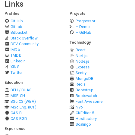
Links
Profiles
Projects
GitHub
Progressor
GitLab
– Demo
Bitbucket
– GitHub
Stack Overflow
Technology
DEV Community
IMDb
React
TMDb
Next.js
LinkedIn
Node.js
XING
Express
Twitter
Sentry
MongoDB
Education
Redis
BFH / BUAS
Bootstrap
MSE-CH
Bootswatch
BSc CS (WBA)
Font Awesome
MSc Eng. (ICT)
nivo
CAS BI
CKEditor 5
CAS BGD
Hostfactory
Scalingo
Experience