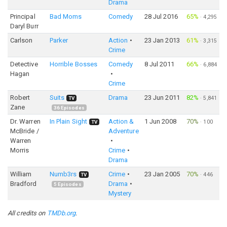
Drama
Principal
Bad Moms
Comedy
28 Jul 2016
65%
·
4,295
Daryl Burr
Carlson
Parker
Action
23 Jan 2013
61%
·
3,315
Crime
Detective
Horrible Bosses
Comedy
8 Jul 2011
66%
·
6,884
Hagan
Crime
Robert
Suits
Drama
23 Jun 2011
82%
·
5,841
TV
Zane
36
Episodes
Dr. Warren
In Plain Sight
Action &
1 Jun 2008
70%
·
100
TV
McBride /
Adventure
Warren
Morris
Crime
Drama
William
Numb3rs
Crime
23 Jan 2005
70%
·
446
TV
Bradford
Drama
5
Episodes
Mystery
All credits on
TMDb.org
.