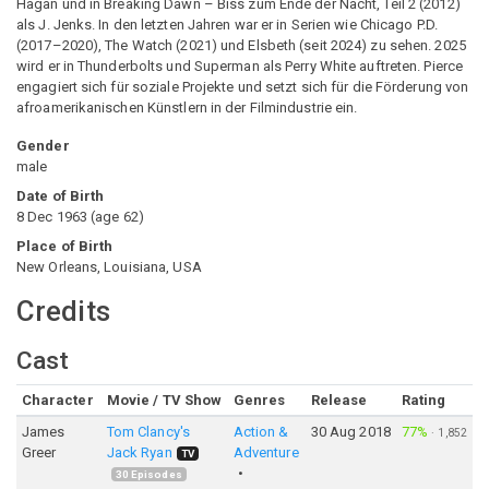
Hagan und in Breaking Dawn – Biss zum Ende der Nacht, Teil 2 (2012)
als J. Jenks. In den letzten Jahren war er in Serien wie Chicago P.D.
(2017–2020), The Watch (2021) und Elsbeth (seit 2024) zu sehen. 2025
wird er in Thunderbolts und Superman als Perry White auftreten. Pierce
engagiert sich für soziale Projekte und setzt sich für die Förderung von
afroamerikanischen Künstlern in der Filmindustrie ein.
Gender
male
Date of Birth
8 Dec 1963
(
age
62
)
Place of Birth
New Orleans, Louisiana, USA
Credits
Cast
Character
Movie / TV Show
Genres
Release
Rating
James
Tom Clancy's
Action &
30 Aug 2018
77%
·
1,852
Greer
Jack Ryan
Adventure
TV
30
Episodes