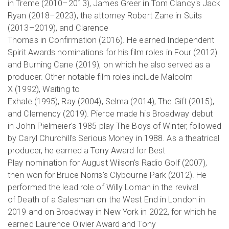
in Treme (2010–2013), James Greer in Tom Clancy's Jack
Ryan (2018–2023), the attorney Robert Zane in Suits
(2013–2019), and Clarence
Thomas in Confirmation (2016). He earned Independent
Spirit Awards nominations for his film roles in Four (2012)
and Burning Cane (2019), on which he also served as a
producer. Other notable film roles include Malcolm
X (1992), Waiting to
Exhale (1995), Ray (2004), Selma (2014), The Gift (2015),
and Clemency (2019). Pierce made his Broadway debut
in John Pielmeier's 1985 play The Boys of Winter, followed
by Caryl Churchill's Serious Money in 1988. As a theatrical
producer, he earned a Tony Award for Best
Play nomination for August Wilson's Radio Golf (2007),
then won for Bruce Norris's Clybourne Park (2012). He
performed the lead role of Willy Loman in the revival
of Death of a Salesman on the West End in London in
2019 and on Broadway in New York in 2022, for which he
earned Laurence Olivier Award and Tony