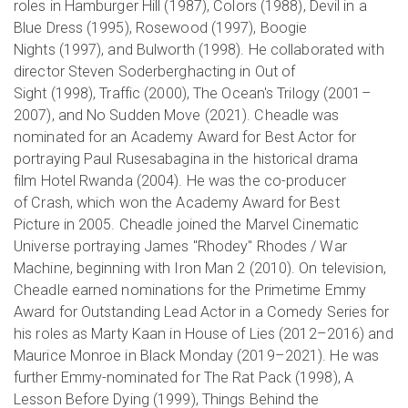
roles in Hamburger Hill (1987), Colors (1988), Devil in a
Blue Dress (1995), Rosewood (1997), Boogie
Nights (1997), and Bulworth (1998). He collaborated with
director Steven Soderberghacting in Out of
Sight (1998), Traffic (2000), The Ocean's Trilogy (2001–
2007), and No Sudden Move (2021). Cheadle was
nominated for an Academy Award for Best Actor for
portraying Paul Rusesabagina in the historical drama
film Hotel Rwanda (2004). He was the co-producer
of Crash, which won the Academy Award for Best
Picture in 2005. Cheadle joined the Marvel Cinematic
Universe portraying James "Rhodey" Rhodes / War
Machine, beginning with Iron Man 2 (2010). On television,
Cheadle earned nominations for the Primetime Emmy
Award for Outstanding Lead Actor in a Comedy Series for
his roles as Marty Kaan in House of Lies (2012–2016) and
Maurice Monroe in Black Monday (2019–2021). He was
further Emmy-nominated for The Rat Pack (1998), A
Lesson Before Dying (1999), Things Behind the