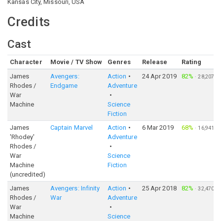
Kansas City, Missouri, USA
Credits
Cast
Character
Movie / TV Show
Genres
Release
Rating
James
Avengers:
Action
24 Apr 2019
82%
·
28,207
Rhodes /
Endgame
Adventure
War
Machine
Science
Fiction
James
Captain Marvel
Action
6 Mar 2019
68%
·
16,941
'Rhodey'
Adventure
Rhodes /
War
Science
Machine
Fiction
(uncredited)
James
Avengers: Infinity
Action
25 Apr 2018
82%
·
32,470
Rhodes /
War
Adventure
War
Machine
Science