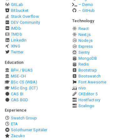
GitLab
– Demo
Bitbucket
– GitHub
Stack Overflow
Technology
DEV Community
IMDb
React
TMDb
Next.js
LinkedIn
Node.js
XING
Express
Twitter
Sentry
MongoDB
Education
Redis
BFH / BUAS
Bootstrap
MSE-CH
Bootswatch
BSc CS (WBA)
Font Awesome
MSc Eng. (ICT)
nivo
CAS BI
CKEditor 5
CAS BGD
Hostfactory
Scalingo
Experience
Swatch Group
ETA
Solothurner Spitäler
Zazuko