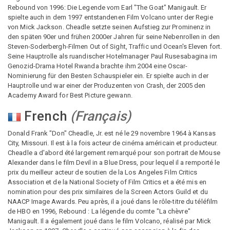
Rebound von 1996: Die Legende vom Earl "The Goat" Manigault. Er
spielte auch in dem 1997 entstandenen Film Volcano unter der Regie
von Mick Jackson. Cheadle setzte seinen Aufstieg zur Prominenz in
den späten 90er und frühen 2000er Jahren für seine Nebenrollen in den
Steven-Soderbergh-Filmen Out of Sight, Traffic und Ocean's Eleven fort.
Seine Hauptrolle als ruandischer Hotelmanager Paul Rusesabagina im
Genozid-Drama Hotel Rwanda brachte ihm 2004 eine Oscar-
Nominierung für den Besten Schauspieler ein. Er spielte auch in der
Hauptrolle und war einer der Produzenten von Crash, der 2005 den
Academy Award for Best Picture gewann.
French
(
Français
)
Donald Frank "Don" Cheadle, Jr. est né le 29 novembre 1964 à Kansas
City, Missouri. Il est à la fois acteur de cinéma américain et producteur.
Cheadle a d'abord été largement remarqué pour son portrait de Mouse
Alexander dans le film Devil in a Blue Dress, pour lequel il a remporté le
prix du meilleur acteur de soutien de la Los Angeles Film Critics
Association et de la National Society of Film Critics et a été mis en
nomination pour des prix similaires de la Screen Actors Guild et du
NAACP Image Awards. Peu après, il a joué dans le rôle-titre du téléfilm
de HBO en 1996, Rebound : La légende du comte "La chèvre"
Manigault. Il a également joué dans le film Volcano, réalisé par Mick