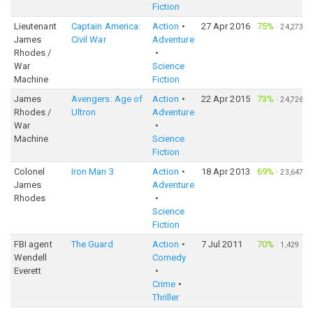
Fiction
Lieutenant
Captain America:
Action
27 Apr 2016
75%
·
24,273
James
Civil War
Adventure
Rhodes /
War
Science
Machine
Fiction
James
Avengers: Age of
Action
22 Apr 2015
73%
·
24,726
Rhodes /
Ultron
Adventure
War
Machine
Science
Fiction
Colonel
Iron Man 3
Action
18 Apr 2013
69%
·
23,647
James
Adventure
Rhodes
Science
Fiction
FBI agent
The Guard
Action
7 Jul 2011
70%
·
1,429
Wendell
Comedy
Everett
Crime
Thriller