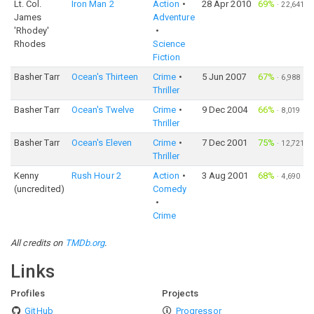
Lt. Col.
Iron Man 2
Action
28 Apr 2010
69%
·
22,641
James
Adventure
'Rhodey'
Rhodes
Science
Fiction
Basher Tarr
Ocean's Thirteen
Crime
5 Jun 2007
67%
·
6,988
Thriller
Basher Tarr
Ocean's Twelve
Crime
9 Dec 2004
66%
·
8,019
Thriller
Basher Tarr
Ocean's Eleven
Crime
7 Dec 2001
75%
·
12,721
Thriller
Kenny
Rush Hour 2
Action
3 Aug 2001
68%
·
4,690
(uncredited)
Comedy
Crime
All credits on
TMDb.org
.
Links
Profiles
Projects
GitHub
Progressor