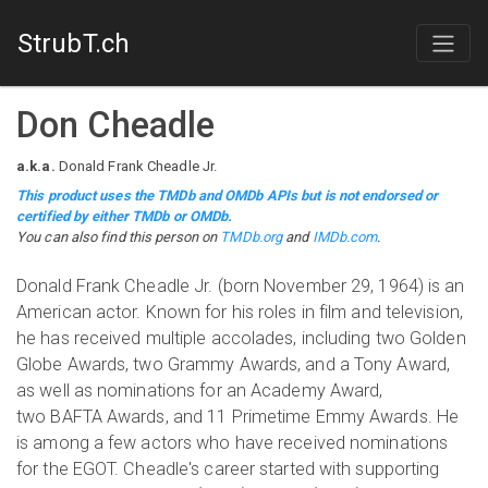
StrubT.ch
Don Cheadle
a.k.a.
Donald Frank Cheadle Jr.
This product uses the TMDb and OMDb APIs but is not endorsed or
certified by either TMDb or OMDb.
You can also find this person on
TMDb.org
and
IMDb.com
.
Donald Frank Cheadle Jr. (born November 29, 1964) is an
American actor. Known for his roles in film and television,
he has received multiple accolades, including two Golden
Globe Awards, two Grammy Awards, and a Tony Award,
as well as nominations for an Academy Award,
two BAFTA Awards, and 11 Primetime Emmy Awards. He
is among a few actors who have received nominations
for the EGOT. Cheadle's career started with supporting