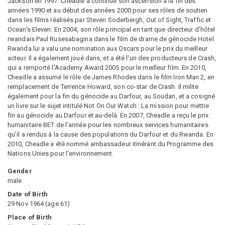
Jackson en 1997. Cheadle a continué son ascension à la fin des
années 1990 et au début des années 2000 pour ses rôles de soutien
dans les films réalisés par Steven Soderbergh, Out of Sight, Traffic et
Ocean's Eleven. En 2004, son rôle principal en tant que directeur d'hôtel
rwandais Paul Rusesabagina dans le film de drame de génocide Hotel
Rwanda lui a valu une nomination aux Oscars pour le prix du meilleur
acteur. Il a également joué dans, et a été l'un des producteurs de Crash,
qui a remporté l'Academy Award 2005 pour le meilleur film. En 2010,
Cheadle a assumé le rôle de James Rhodes dans le film Iron Man 2, en
remplacement de Terrence Howard, son co-star de Crash. Il milite
également pour la fin du génocide au Darfour, au Soudan, et a cosigné
un livre sur le sujet intitulé Not On Our Watch : La mission pour mettre
fin au génocide au Darfour et au-delà. En 2007, Cheadle a reçu le prix
humanitaire BET de l'année pour les nombreux services humanitaires
qu'il a rendus à la cause des populations du Darfour et du Rwanda. En
2010, Cheadle a été nommé ambassadeur itinérant du Programme des
Nations Unies pour l'environnement.
Gender
male
Date of Birth
29 Nov 1964
(
age
61
)
Place of Birth