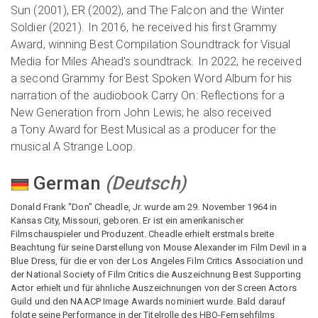
Sun (2001), ER (2002), and The Falcon and the Winter
Soldier (2021). In 2016, he received his first Grammy
Award, winning Best Compilation Soundtrack for Visual
Media for Miles Ahead's soundtrack. In 2022, he received
a second Grammy for Best Spoken Word Album for his
narration of the audiobook Carry On: Reflections for a
New Generation from John Lewis; he also received
a Tony Award for Best Musical as a producer for the
musical A Strange Loop.
German
(
Deutsch
)
Donald Frank "Don" Cheadle, Jr. wurde am 29. November 1964 in
Kansas City, Missouri, geboren. Er ist ein amerikanischer
Filmschauspieler und Produzent. Cheadle erhielt erstmals breite
Beachtung für seine Darstellung von Mouse Alexander im Film Devil in a
Blue Dress, für die er von der Los Angeles Film Critics Association und
der National Society of Film Critics die Auszeichnung Best Supporting
Actor erhielt und für ähnliche Auszeichnungen von der Screen Actors
Guild und den NAACP Image Awards nominiert wurde. Bald darauf
folgte seine Performance in der Titelrolle des HBO-Fernsehfilms