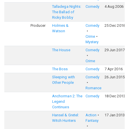
Talladega Nights:
Comedy
4 Aug 2006
The Ballad of
Ricky Bobby
Producer
Holmes &
Comedy
25 Dec 2018
Watson
Crime
Mystery
The House
Comedy
29 Jun 2017
Crime
The Boss
Comedy
7 Apr 2016
Sleeping with
Comedy
26 Jun 2015
Other People
Romance
Anchorman 2: The
Comedy
18 Dec 2013
Legend
Continues
Hansel & Gretel:
Action
17 Jan 2013
Witch Hunters
Fantasy