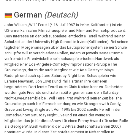
German
(
Deutsch
)
John William „Will“ Ferrell (* 16. Juli 1967 in Irvine, Kalifornien) ist ein
US-amerikanischer Filmschauspieler und Film- und Fernsehproduzent.
Sein Interesse an der Schauspielerei entdeckte Ferrell während seiner
Schulzeit an der University High School in Irvine (Kalifornien). Bei seinen
täglichen Morgenansagen über das Lautsprechersystem seiner Schule
schlüpfte Will in verschiedene Rollen, indem er jeweils seine Stimme
verfremdete. Er entwickelte sein schauspielerisches Handwerk als
Mitglied einer Los-Angeles-Comedy-/Improvisations-Gruppe The
Groundlings, durch die auch Mitglieder wie Ana Gasteyer, Maya
Rudolph und auch spätere Saturday-Night-Live-Schauspieler wie
Laraine Newman, Jon Lovitz und Phil Hartman ihre Karrieren
begründeten. Dort lernte Ferrell auch Chris Kattan kennen. Die beiden
wurden gute Freunde und traten später gemeinsam dem Saturday-
Night-Live-Ensemble bei. Will Ferrell trat während seiner Zeit bei The
Groundlings auch bei Fernsehsendungen wie Strangers with Candy,
Grace und Living Single auf. Von 1995 bis 2002 spielte Ferrell in der
Comedy-Show Saturday Night Live und ist eines der wenigen
Mitglieder, das je für diese Show für einen Emmy Award (für seine Rolle
als George W. Bush während der US-Präsidentschaftswahlen 2000)
nominiert wurde. In dieser Zeit spielte er meist in Nebenrollen in