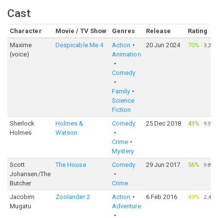
Cast
Character
Movie / TV Show
Genres
Release
Rating
Maxime
Despicable Me 4
Action
20 Jun 2024
70%
·
3,304
(voice)
Animation
Comedy
Family
Science
Fiction
Sherlock
Holmes &
Comedy
25 Dec 2018
43%
·
939
Holmes
Watson
Crime
Mystery
Scott
The House
Comedy
29 Jun 2017
56%
·
989
Johansen/The
Butcher
Crime
Jacobim
Zoolander 2
Action
6 Feb 2016
49%
·
2,413
Mugatu
Adventure