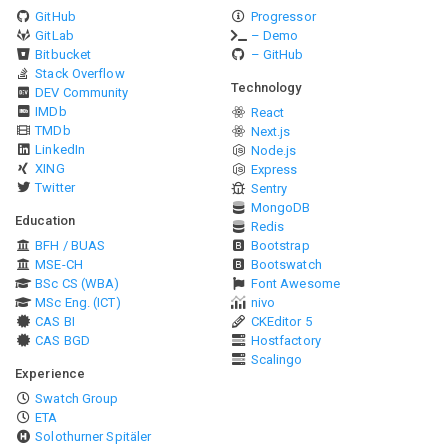
GitHub
Progressor
GitLab
– Demo
Bitbucket
– GitHub
Stack Overflow
Technology
DEV Community
IMDb
React
TMDb
Next.js
LinkedIn
Node.js
XING
Express
Twitter
Sentry
MongoDB
Education
Redis
BFH / BUAS
Bootstrap
MSE-CH
Bootswatch
BSc CS (WBA)
Font Awesome
MSc Eng. (ICT)
nivo
CAS BI
CKEditor 5
CAS BGD
Hostfactory
Scalingo
Experience
Swatch Group
ETA
Solothurner Spitäler