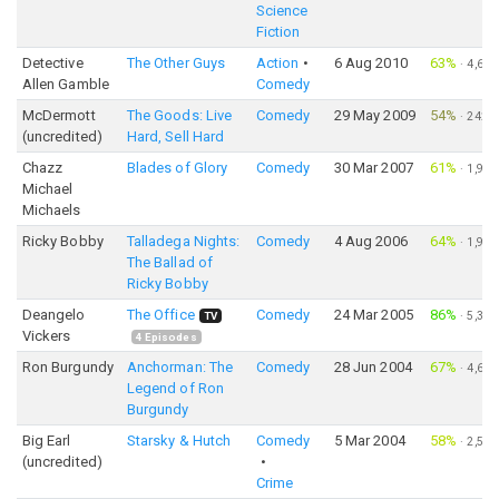
Science
Fiction
Detective
The Other Guys
Action
6 Aug 2010
63%
·
4,636
Allen Gamble
Comedy
McDermott
The Goods: Live
Comedy
29 May 2009
54%
·
242
(uncredited)
Hard, Sell Hard
Chazz
Blades of Glory
Comedy
30 Mar 2007
61%
·
1,950
Michael
Michaels
Ricky Bobby
Talladega Nights:
Comedy
4 Aug 2006
64%
·
1,944
The Ballad of
Ricky Bobby
Deangelo
The Office
Comedy
24 Mar 2005
86%
·
5,353
TV
Vickers
4
Episodes
Ron Burgundy
Anchorman: The
Comedy
28 Jun 2004
67%
·
4,672
Legend of Ron
Burgundy
Big Earl
Starsky & Hutch
Comedy
5 Mar 2004
58%
·
2,555
(uncredited)
Crime