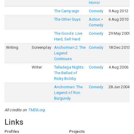
Horror
The Campaign
Comedy
9 Aug 2012
The Other Guys
Action
6 Aug 2010
Comedy
The Goods: Live
Comedy
29 May 2009
Hard, Sell Hard
Writing
Screenplay
Anchorman 2: The
Comedy
18 Dec 2013
Legend
Continues
Writer
Talladega Nights:
Comedy
4 Aug 2006
The Ballad of
Ricky Bobby
Anchorman: The
Comedy
28 Jun 2004
Legend of Ron
Burgundy
All credits on
TMDb.org
.
Links
Profiles
Projects