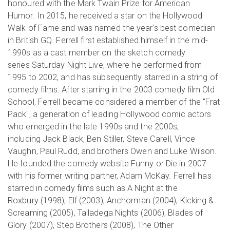
honoured with the Mark Twain Prize for American
Humor. In 2015, he received a star on the Hollywood
Walk of Fame and was named the year's best comedian
in British GQ. Ferrell first established himself in the mid-
1990s as a cast member on the sketch comedy
series Saturday Night Live, where he performed from
1995 to 2002, and has subsequently starred in a string of
comedy films. After starring in the 2003 comedy film Old
School, Ferrell became considered a member of the "Frat
Pack", a generation of leading Hollywood comic actors
who emerged in the late 1990s and the 2000s,
including Jack Black, Ben Stiller, Steve Carell, Vince
Vaughn, Paul Rudd, and brothers Owen and Luke Wilson.
He founded the comedy website Funny or Die in 2007
with his former writing partner, Adam McKay. Ferrell has
starred in comedy films such as A Night at the
Roxbury (1998), Elf (2003), Anchorman (2004), Kicking &
Screaming (2005), Talladega Nights (2006), Blades of
Glory (2007), Step Brothers (2008), The Other