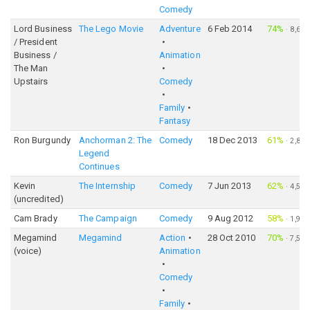
Comedy
Lord Business
The Lego Movie
Adventure
6 Feb 2014
74%
·
8,603
/ President
Business /
Animation
The Man
Upstairs
Comedy
Family
Fantasy
Ron Burgundy
Anchorman 2: The
Comedy
18 Dec 2013
61%
·
2,863
Legend
Continues
Kevin
The Internship
Comedy
7 Jun 2013
62%
·
4,527
(uncredited)
Cam Brady
The Campaign
Comedy
9 Aug 2012
58%
·
1,907
Megamind
Megamind
Action
28 Oct 2010
70%
·
7,581
(voice)
Animation
Comedy
Family