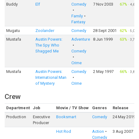
Buddy
Elf
Comedy
7 Nov 2003
67%
·
4,626
Family
Fantasy
Mugatu
Zoolander
Comedy
28 Sept 2001
62%
·
5,014
Mustafa
Austin Powers:
Adventure
8 Jun 1999
63%
·
3,733
The Spy Who
Shagged Me
Comedy
Crime
Mustafa
Austin Powers:
Comedy
2 May 1997
66%
·
3,858
International Man
of Mystery
Crime
Crew
Department
Job
Movie / TV Show
Genres
Release
Production
Executive
Booksmart
Comedy
24 May 2019
Producer
Hot Rod
Action
3 Aug 2007
Comedy