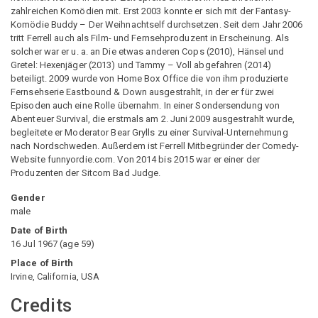
zahlreichen Komödien mit. Erst 2003 konnte er sich mit der Fantasy-
Komödie Buddy – Der Weihnachtself durchsetzen. Seit dem Jahr 2006
tritt Ferrell auch als Film- und Fernsehproduzent in Erscheinung. Als
solcher war er u. a. an Die etwas anderen Cops (2010), Hänsel und
Gretel: Hexenjäger (2013) und Tammy – Voll abgefahren (2014)
beteiligt. 2009 wurde von Home Box Office die von ihm produzierte
Fernsehserie Eastbound & Down ausgestrahlt, in der er für zwei
Episoden auch eine Rolle übernahm. In einer Sondersendung von
Abenteuer Survival, die erstmals am 2. Juni 2009 ausgestrahlt wurde,
begleitete er Moderator Bear Grylls zu einer Survival-Unternehmung
nach Nordschweden. Außerdem ist Ferrell Mitbegründer der Comedy-
Website funnyordie.com. Von 2014 bis 2015 war er einer der
Produzenten der Sitcom Bad Judge.
Gender
male
Date of Birth
16 Jul 1967
(
age
59
)
Place of Birth
Irvine, California, USA
Credits