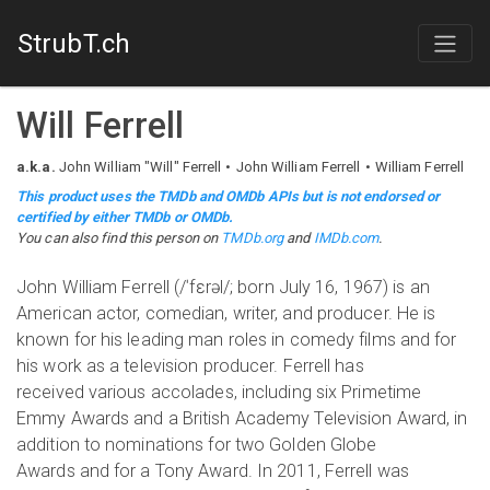
StrubT.ch
Will Ferrell
a.k.a.
John William "Will" Ferrell
John William Ferrell
William Ferrell
This product uses the TMDb and OMDb APIs but is not endorsed or
certified by either TMDb or OMDb.
You can also find this person on
TMDb.org
and
IMDb.com
.
John William Ferrell (/ˈfɛrəl/; born July 16, 1967) is an
American actor, comedian, writer, and producer. He is
known for his leading man roles in comedy films and for
his work as a television producer. Ferrell has
received various accolades, including six Primetime
Emmy Awards and a British Academy Television Award, in
addition to nominations for two Golden Globe
Awards and for a Tony Award. In 2011, Ferrell was