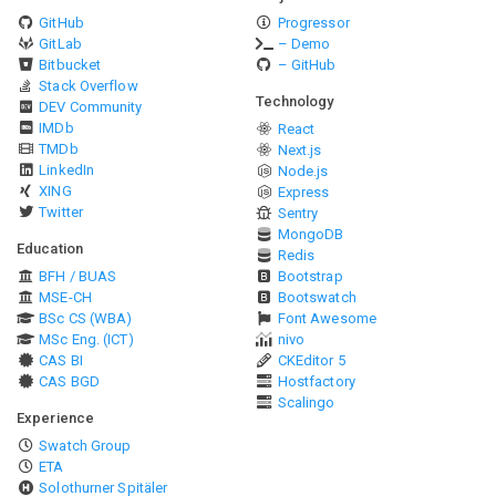
GitHub
Progressor
GitLab
– Demo
Bitbucket
– GitHub
Stack Overflow
Technology
DEV Community
IMDb
React
TMDb
Next.js
LinkedIn
Node.js
XING
Express
Twitter
Sentry
MongoDB
Education
Redis
BFH / BUAS
Bootstrap
MSE-CH
Bootswatch
BSc CS (WBA)
Font Awesome
MSc Eng. (ICT)
nivo
CAS BI
CKEditor 5
CAS BGD
Hostfactory
Scalingo
Experience
Swatch Group
ETA
Solothurner Spitäler