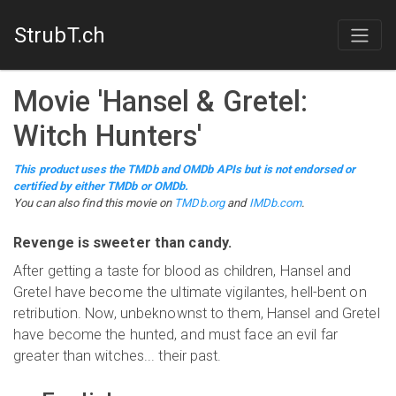
StrubT.ch
Movie
'
Hansel & Gretel:
Witch Hunters
'
This product uses the TMDb and OMDb APIs but is not endorsed or
certified by either TMDb or OMDb.
You can also find this
movie
on
TMDb.org
and
IMDb.com
.
Revenge is sweeter than candy.
After getting a taste for blood as children, Hansel and
Gretel have become the ultimate vigilantes, hell-bent on
retribution. Now, unbeknownst to them, Hansel and Gretel
have become the hunted, and must face an evil far
greater than witches... their past.