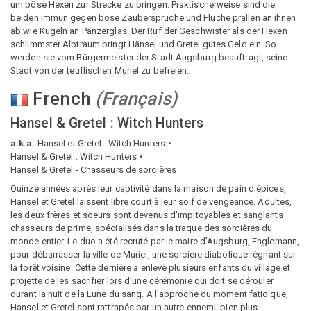
um böse Hexen zur Strecke zu bringen. Praktischerweise sind die
beiden immun gegen böse Zaubersprüche und Flüche prallen an ihnen
ab wie Kugeln an Panzerglas. Der Ruf der Geschwister als der Hexen
schlimmster Albtraum bringt Hänsel und Gretel gutes Geld ein. So
werden sie vom Bürgermeister der Stadt Augsburg beauftragt, seine
Stadt von der teuflischen Muriel zu befreien.
French
(
Français
)
Hansel & Gretel : Witch Hunters
a.k.a.
Hansel et Gretel : Witch Hunters
Hansel & Gretel : Witch Hunters
Hansel & Gretel - Chasseurs de sorcières
Quinze années après leur captivité dans la maison de pain d'épices,
Hansel et Gretel laissent libre court à leur soif de vengeance. Adultes,
les deux frères et soeurs sont devenus d'impitoyables et sanglants
chasseurs de prime, spécialisés dans la traque des sorcières du
monde entier. Le duo a été recruté par le maire d'Augsburg, Englemann,
pour débarrasser la ville de Muriel, une sorcière diabolique régnant sur
la forêt voisine. Cette dernière a enlevé plusieurs enfants du village et
projette de les sacrifier lors d'une cérémonie qui doit se dérouler
durant la nuit de la Lune du sang. A l'approche du moment fatidique,
Hansel et Gretel sont rattrapés par un autre ennemi, bien plus