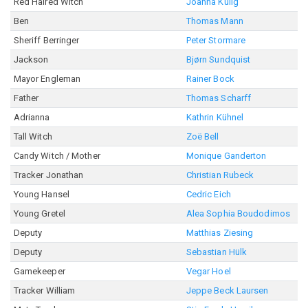
Red Haired Witch
Joanna Kulig
Ben
Thomas Mann
Sheriff Berringer
Peter Stormare
Jackson
Bjørn Sundquist
Mayor Engleman
Rainer Bock
Father
Thomas Scharff
Adrianna
Kathrin Kühnel
Tall Witch
Zoë Bell
Candy Witch / Mother
Monique Ganderton
Tracker Jonathan
Christian Rubeck
Young Hansel
Cedric Eich
Young Gretel
Alea Sophia Boudodimos
Deputy
Matthias Ziesing
Deputy
Sebastian Hülk
Gamekeeper
Vegar Hoel
Tracker William
Jeppe Beck Laursen