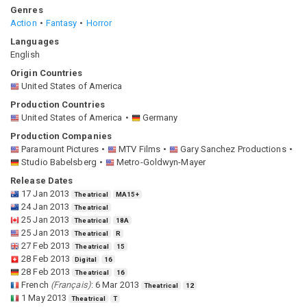
Genres
Action
Fantasy
Horror
Languages
English
Origin Countries
United States of America
Production Countries
United States of America
Germany
Production Companies
Paramount Pictures
MTV Films
Gary Sanchez Productions
Studio Babelsberg
Metro-Goldwyn-Mayer
Release Dates
17 Jan 2013
Theatrical
MA15+
24 Jan 2013
Theatrical
25 Jan 2013
Theatrical
18A
25 Jan 2013
Theatrical
R
27 Feb 2013
Theatrical
15
28 Feb 2013
Digital
16
28 Feb 2013
Theatrical
16
French
(
Français
)
:
6 Mar 2013
Theatrical
12
1 May 2013
Theatrical
T