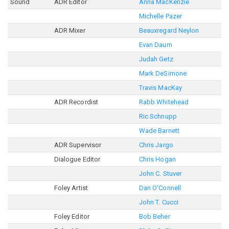
Sound
ADR Editor
Anna MacKenzie
Michelle Pazer
ADR Mixer
Beauxregard Neylon
Evan Daum
Judah Getz
Mark DeSimone
Travis MacKay
ADR Recordist
Rabb Whitehead
Ric Schnupp
Wade Barnett
ADR Supervisor
Chris Jargo
Dialogue Editor
Chris Hogan
John C. Stuver
Foley Artist
Dan O'Connell
John T. Cucci
Foley Editor
Bob Beher