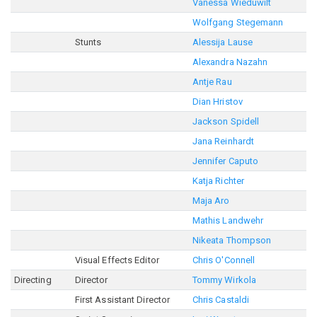
Vanessa Wieduwilt
Wolfgang Stegemann
Stunts
Alessija Lause
Alexandra Nazahn
Antje Rau
Dian Hristov
Jackson Spidell
Jana Reinhardt
Jennifer Caputo
Katja Richter
Maja Aro
Mathis Landwehr
Nikeata Thompson
Visual Effects Editor
Chris O'Connell
Directing
Director
Tommy Wirkola
First Assistant Director
Chris Castaldi