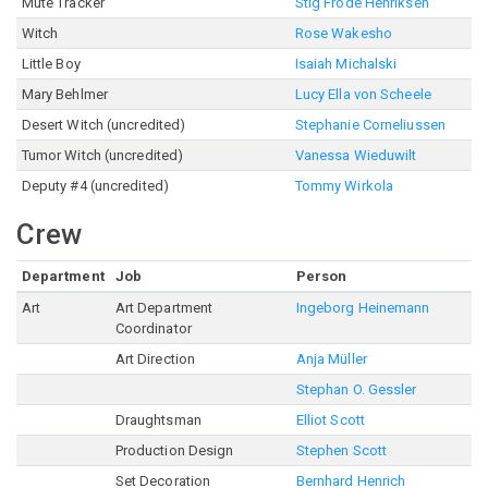
Mute Tracker
Stig Frode Henriksen
Witch
Rose Wakesho
Little Boy
Isaiah Michalski
Mary Behlmer
Lucy Ella von Scheele
Desert Witch (uncredited)
Stephanie Corneliussen
Tumor Witch (uncredited)
Vanessa Wieduwilt
Deputy #4 (uncredited)
Tommy Wirkola
Crew
Department
Job
Person
Art
Art Department
Ingeborg Heinemann
Coordinator
Art Direction
Anja Müller
Stephan O. Gessler
Draughtsman
Elliot Scott
Production Design
Stephen Scott
Set Decoration
Bernhard Henrich