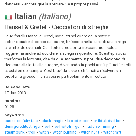
dangereux encore que la sorcière : leur propre passé...
Italian
(
Italiano
)
Hansel & Gretel - Cacciatori di streghe
I due fratelli Hansel e Gretel, svegliati nel cuore della notte e
abbandonati nel bosco dal padre, finiscono nella casa di una strega
che intende cucinarli. Con fortuna ed abilità riescono non solo a
fuggire ma anche ad uccidere la strega in questione. Quest'episodio
trasforma la loro vita, che da quel momento in poi i due decidono di
dedicare alla lotta alle streghe, diventando in pochi anni i più noti e abili
cacciatori del campo. Così bravi da essere chiamati a risolvere un
problema grosso in un paesino particolarmente infestato.
Release Date
17 Jan 2013
Runtime
01:28
Keywords
based on fairy tale
black magic
blood moon
child abduction
duringcreditsstinger
evil
evil witch
gun
nude swimming
steampunk
troll
witch
witch burning
witch hunt
witchcraft