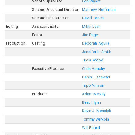
Script Supervisor
Lori Wyant
Second Assistant Director
Matthew Heffernan
Second Unit Director
David Leitch
Editing
Assistant Editor
Mikki Levi
Editor
Jim Page
Production
Casting
Deborah Aquila
Jennifer L. Smith
Tricia Wood
Executive Producer
Chris Henchy
Denis L. Stewart
Tripp Vinson
Producer
Adam McKay
Beau Flynn
Kevin J. Messick
Tommy Wirkola
Will Ferrell