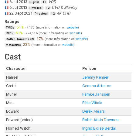
6 Jul 2013
VOD
Digital
12
6 Jul 2013
DVD & Blu-Ray
Physical
12
22 Sept 2021
4K UHD
Physical
12
Ratings
61%
·
7,175
(more information on
website
)
TMDb
61%
·
224,516
(more information on
website
)
IMDb
17%
(more information on
website
)
Rotten Tomatoes®
23%
(more information on
website
)
metacritic
Cast
Character
Person
Hansel
Jeremy Renner
Gretel
Gemma Arterton
Muriel
Famke Janssen
Mina
Pihla Viitala
Edward
Derek Mears
Edward (voice)
Robin Atkin Downes
Horned Witch
Ingrid Bolsø Berdal