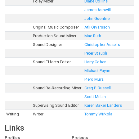
Foley Mixer
Blake Collins
James Ashwill
John Guentner
Original Music Composer
Atli Örvarsson
Production Sound Mixer
Mac Ruth
Sound Designer
Christopher Assells
Peter Staubli
Sound Effects Editor
Harry Cohen
Michael Payne
Piero Mura
Sound Re-Recording Mixer
Greg P. Russell
Scott Millan
Supervising Sound Editor
Karen Baker Landers
Writing
Writer
Tommy Wirkola
Links
Profiles
Projects