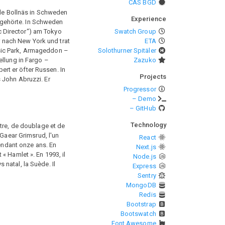
CAS BGD
nde Bollnäs in Schweden
Experience
 gehörte. In Schweden
c Director“) am Tokyo
Swatch Group
 nach New York und trat
ETA
ssic Park, Armageddon –
Solothurner Spitäler
ellung in Fargo –
Zazuko
ert er öfter Russen. In
Projects
 John Abruzzi. Er
Progressor
– Demo
– GitHub
Technology
tre, de doublage et de
 Gaear Grimsrud, l'un
React
pendant onze ans. En
Next.js
« Hamlet ». En 1993, il
Node.js
 natal, la Suède. Il
Express
Sentry
MongoDB
Redis
Bootstrap
Bootswatch
Font Awesome