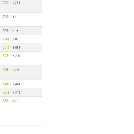
75%
·
1,251
76%
·
441
59%
·
209
79%
·
1,015
67%
·
6,033
57%
·
2,207
80%
·
1,286
64%
·
1,441
76%
·
1,413
68%
·
8,720