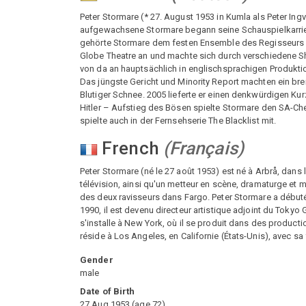
Peter Stormare (* 27. August 1953 in Kumla als Peter Ing
aufgewachsene Stormare begann seine Schauspielkarrier
gehörte Stormare dem festen Ensemble des Regisseurs I
Globe Theatre an und machte sich durch verschiedene S
von da an hauptsächlich in englischsprachigen Produkt
Das jüngste Gericht und Minority Report machten ein bre
Blutiger Schnee. 2005 lieferte er einen denkwürdigen Kurza
Hitler – Aufstieg des Bösen spielte Stormare den SA-Che
spielte auch in der Fernsehserie The Blacklist mit.
French
(
Français
)
Peter Stormare (né le 27 août 1953) est né à Arbrå, dans
télévision, ainsi qu'un metteur en scène, dramaturge et 
des deux ravisseurs dans Fargo. Peter Stormare a débuté 
1990, il est devenu directeur artistique adjoint du Toky
s'installe à New York, où il se produit dans des production
réside à Los Angeles, en Californie (États-Unis), avec s
Gender
male
Date of Birth
27 Aug 1953
(
age
72
)