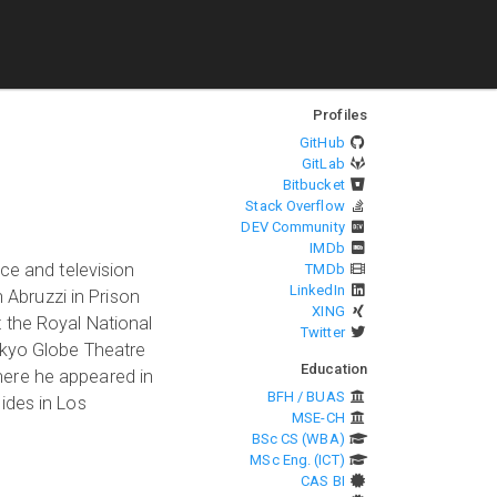
Profiles
GitHub
GitLab
Bitbucket
Stack Overflow
DEV Community
IMDb
ce and television
TMDb
LinkedIn
 Abruzzi in Prison
XING
 the Royal National
Twitter
okyo Globe Theatre
Education
here he appeared in
BFH / BUAS
ides in Los
MSE-CH
BSc CS (WBA)
MSc Eng. (ICT)
CAS BI