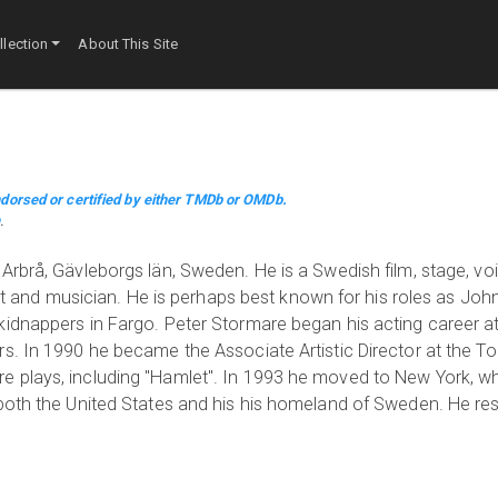
lection
About This Site
dorsed or certified by either TMDb or OMDb.
m
.
Arbrå, Gävleborgs län, Sweden. He is a Swedish film, stage, voi
ght and musician. He is perhaps best known for his roles as John
idnappers in Fargo. Peter Stormare began his acting career at
s. In 1990 he became the Associate Artistic Director at the T
 plays, including "Hamlet". In 1993 he moved to New York, w
both the United States and his his homeland of Sweden. He res