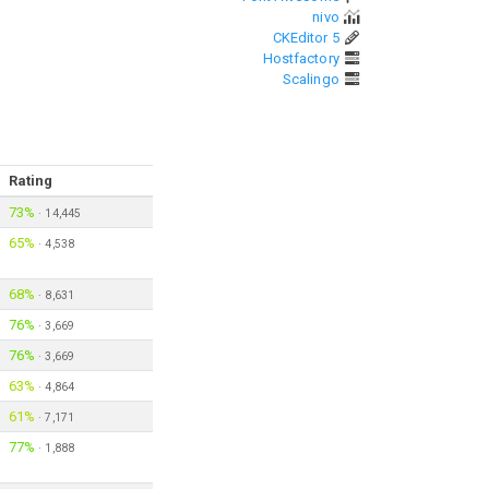
nivo
CKEditor 5
Hostfactory
Scalingo
Rating
73%
·
14,445
65%
·
4,538
68%
·
8,631
76%
·
3,669
76%
·
3,669
63%
·
4,864
61%
·
7,171
77%
·
1,888