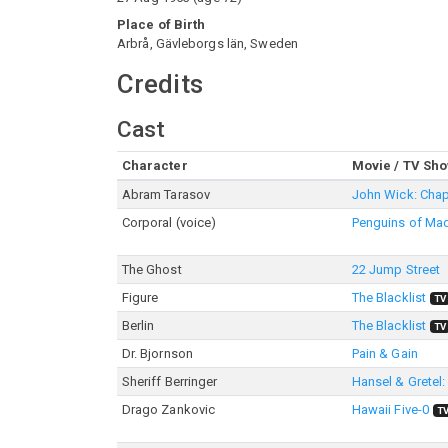
Place of Birth
Arbrå, Gävleborgs län, Sweden
Credits
Cast
Character
Movie / TV Sh
Abram Tarasov
John Wick: Chap
Corporal (voice)
Penguins of Ma
The Ghost
22 Jump Street
Figure
The Blacklist
TV
Berlin
The Blacklist
TV
Dr. Bjornson
Pain & Gain
Sheriff Berringer
Hansel & Gretel:
Drago Zankovic
Hawaii Five-0
T