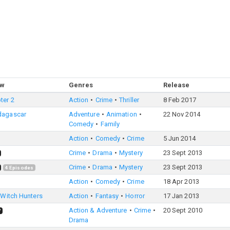
ow
Genres
Release
ter 2
Action
Crime
Thriller
8 Feb 2017
dagascar
Adventure
Animation
22 Nov 2014
Comedy
Family
Action
Comedy
Crime
5 Jun 2014
Crime
Drama
Mystery
23 Sept 2013
Crime
Drama
Mystery
23 Sept 2013
4
Episodes
Action
Comedy
Crime
18 Apr 2013
 Witch Hunters
Action
Fantasy
Horror
17 Jan 2013
Action & Adventure
Crime
20 Sept 2010
V
Drama