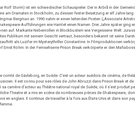
var Rolf Storm) ist ein schwedischer Schauspieler. Der in Arbrå in der Gemei
e am Dramaten in Stockholm, zu dessen fester Besetzung er elf Jahre lang
ngmar Bergman an. 1990 nahm er einen leitenden Posten („Associate Artisti
hakespeare-Aufführungen wie Hamlet einen Namen. Drei Jahre später ging er
ionen auf. Markante Nebenrollen in Blockbustern wie Vergessene Welt: Jura
ites Publikum mit seinem Gesicht vertraut, besonders bekannt ist seine Darst
uftritt als Luzifer im Mysterythriller Constantine. In Filmproduktionen verkörp
f Ernst Röhm. In der Fernsehserie Prison Break verkörperte er den Mafiaboss
 le comté de Gävleborg, en Suède. C'est un acteur suédois de cinéma, de théâ
musicien. Il est connu pour ses rôles de John Abruzzi dans Prison Break et de
sa carrière d'acteur au Théâtre national royal de Suède, où il s'est produit 
o Globe Theatre et a mis en scène de nombreuses pièces de Shakespeare, dont 
s en anglais. Il continue de travailler à la fois aux États-Unis et dans son pays
a femme.