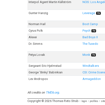
Interpol Agent Martin Källström
NCIS: Los Angel
Gunter Hanzig
Leverage
TV
Norman Hail
Boot Camp
Cyrus Polk
Psych
TV
Alexei
Bad Boys II
Dr. Simms
The Tuxedo
Petya Lovak
Monk
TV
Sergeant Eric Hjelmstad
Windtalkers
George 'Binky' Babinkian
CSI: Crime Scene
Lev Andropov
Armageddon
All credits on
TMDb.org
.
Copyright ©
2026
Thomas
Reto
Strub
login
profiles
sit