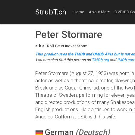
StrubT.ch
Home
About Me
DVD/BD Col
Peter Stormare
a.k.a.
Rolf Peter Ingvar Storm
This product uses the TMDb and OMDb APIs but is not en
You can also find this person on
TMDb.org
and
IMDb.co
Peter Stormare (August 27, 1953) was born in 
actor as well as a theatrical director, playwri
Break and as Gaear Grimsrud, one of the two k
Theatre of Sweden, performing for eleven year
and directed productions of many Shakespeare
English productions. He continues to work in 
Angeles, California, USA, with his wife.
German
(
Deutsch
)